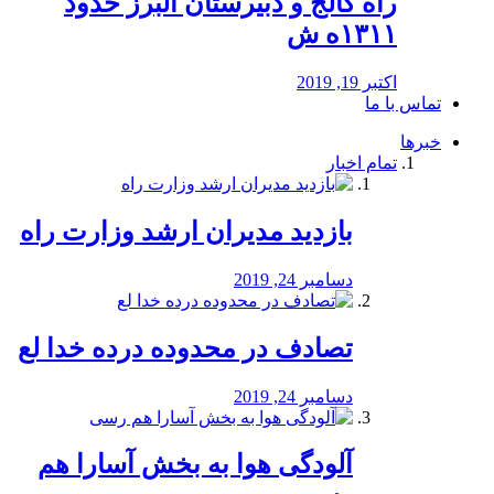
راه كالج و دبيرستان البرز حدود
۱۳۱۱ه ش
اکتبر 19, 2019
تماس با ما
خبرها
تمام اخبار
بازدید مدیران ارشد وزارت راه
دسامبر 24, 2019
تصادف در محدوده درده خدا لع
دسامبر 24, 2019
آلودگی هوا به بخش آسارا هم