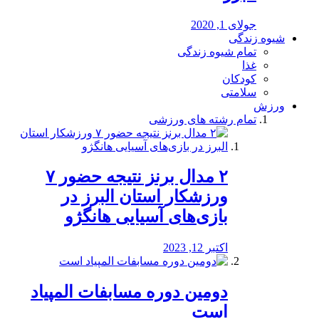
جولای 1, 2020
شیوه زندگی
تمام شیوه زندگی
غذا
کودکان
سلامتی
ورزش
تمام رشته های ورزشی
۲ مدال برنز نتیجه حضور ۷
ورزشکار استان البرز در
بازی‌های آسیایی هانگژو
اکتبر 12, 2023
دومین دوره مسابفات المپیاد
است