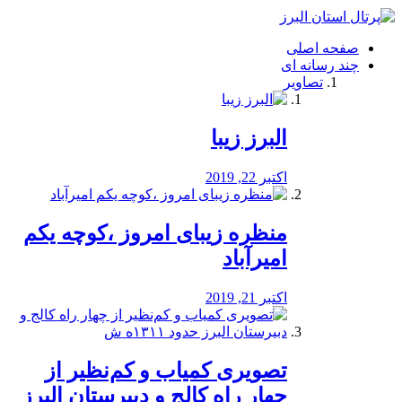
فصد
خون
صفحه اصلی
شرق
چند رسانه ای
تهران
تصاویر
خشکشویی
تصفیه
آب
البرز زیبا
طراحی
سایت
و
اکتبر 22, 2019
سئو
vip
منظره‌‌ زیبای امروز ،کوچه یکم
امیرآباد
اکتبر 21, 2019
️تصویری کمیاب و کم‌نظیر از
چهار راه كالج و دبيرستان البرز