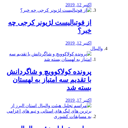
اکتبر 12, 2019
از فوتبالیست لژیونر کرجی چه
خبر؟
اکتبر 12, 2019
والیبال
پرونده کولاکوویچ و شاگردانش
با تقدیم سه امتیاز به لهستان
بسته شد
اکتبر 17, 2019