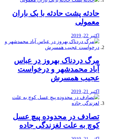
️حادثه پشت حادثه با یک باران
معمولی
اکتبر 22, 2019
مرگ دردناک بهروز در عباس
آباد محمدشهر و درخواست
عجیب همسرش
اکتبر 21, 2019
تصادف در محدوده پیچ عسل
کوچ به علت لغزندگی جاده
اکتبر 21, 2019