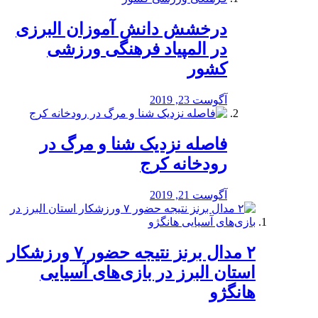
درخشش دانش آموزان البرزی
در المپیاد فرهنگی ورزشی
کشور
آگوست 23, 2019
️فاصله نزدیک شنا و مرگ در
رودخانه کرج
آگوست 21, 2019
۲ مدال برنز نتیجه حضور ۷ ورزشکار
استان البرز در بازی‌های آسیایی
هانگژو