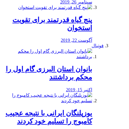
سپتامبر 26, 2019
پنج گیاه قدرتمند برای تقویت
استخوان
آگوست 22, 2019
فوتبال
بانوان استان البرزی گام اول را
محكم برداشتند
اکتبر 15, 2019
یوزپلنگان ایرانی با نتیجه عجیب
کامبوج را تسلیم خود کردند