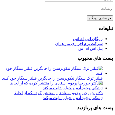
تبلیغات
رایگان اس ام اس
شرکت نرم افزاری مازندران
پنل اس ام اس
پست های محبوب
فیلتر ترک سیگار نیکوپرسین را جایگزین فیلتر سیگار خود کنید
دکتر جورجیا پردوم اسنادی را منتشر کرده که از لحاظ
ژنتیکی وجود آدم و حوا را ثابت میکند
پست های پربازدید