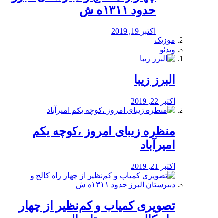
حدود ۱۳۱۱ه ش
اکتبر 19, 2019
موزیک
ویدئو
البرز زیبا
اکتبر 22, 2019
منظره‌‌ زیبای امروز ،کوچه یکم
امیرآباد
اکتبر 21, 2019
️تصویری کمیاب و کم‌نظیر از چهار