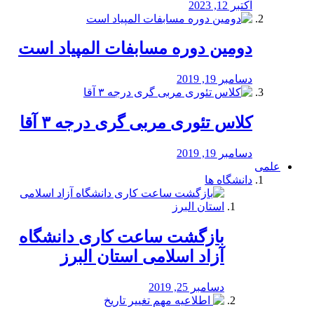
اکتبر 12, 2023
دومین دوره مسابفات المپیاد است
دسامبر 19, 2019
کلاس تئوری مربی گری درجه ۳ آقا
دسامبر 19, 2019
علمی
دانشگاه ها
بازگشت ساعت کاری دانشگاه
آزاد اسلامی استان البرز
دسامبر 25, 2019