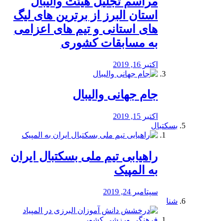
مراسم تجلیل هیئت والیبال
استان البرز از برترین های لیگ
های استانی و تیم های اعزامی
به مسابقات کشوری
اکتبر 16, 2019
جام جهانی والیبال
اکتبر 15, 2019
بسکتبال
راهیابی تیم ملی بسکتبال ایران
به المپیک
سپتامبر 24, 2019
شنا