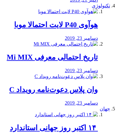
تکنولوژی
هوآوی P40 لایت احتمالا موبا
دسامبر 23, 2019
تاریخ احتمالی معرفی Mi MIX
دسامبر 23, 2019
وان پلاس دعوت‌نامه رویداد C
دسامبر 23, 2019
جهان
‏ ۱۴ اکتبر روز جهانی استاندارد