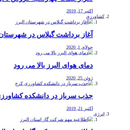
اکتبر 17, 2019
کشاورزی
آغاز برداشت گیلاس در شهرستان 
جولای 1, 2020
دمای هوای البرز بالا می رود
ژوئن 25, 2020
جذب سرباز در دانشکده کشاورز
اکتبر 21, 2019
انرژی