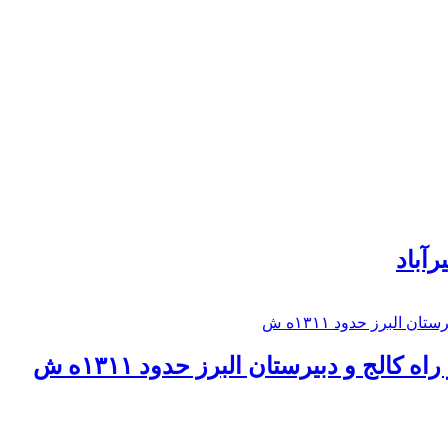
رآباد
كالج و دبيرستان البرز حدود ۱۳۱۱ه ش