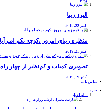
البرز زیبا
اکتبر 22, 2019
منظره‌‌ زیبای امروز ،کوچه یکم امیرآبا
اکتبر 21, 2019
️تصویری کمیاب و کم‌نظیر از چهار راه كالج
اکتبر 19, 2019
تماس با ما
خبرها
تمام اخبار