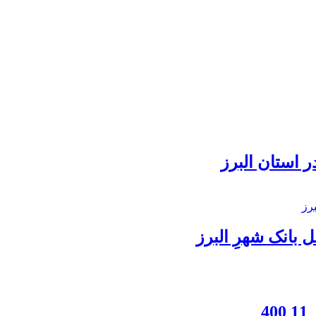
 استان البرز
بانک شهرِ البرز
4