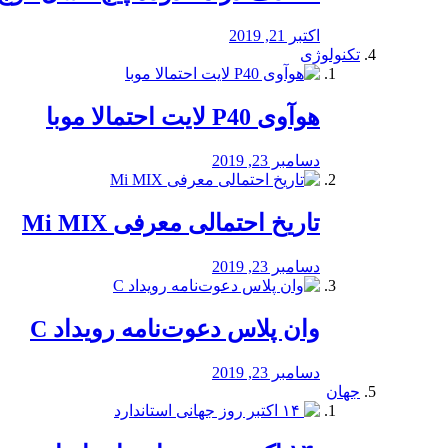
اکتبر 21, 2019
تکنولوژی
هوآوی P40 لایت احتمالا موبا
دسامبر 23, 2019
تاریخ احتمالی معرفی Mi MIX
دسامبر 23, 2019
وان پلاس دعوت‌نامه رویداد C
دسامبر 23, 2019
جهان