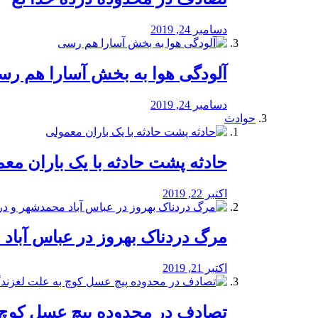
دسامبر 24, 2019
آلودگی هوا به بخش آسارا هم ر
دسامبر 24, 2019
حوادث
️حادثه پشت حادثه با یک باران مع
اکتبر 22, 2019
مرگ دردناک بهروز در عباس آب
اکتبر 21, 2019
تصادف در محدوده پیچ عسل کوچ 