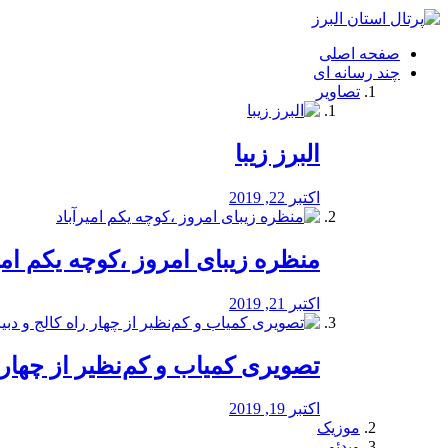
فصد
خون
صفحه اصلی
شرق
چند رسانه ای
تهران
تصاویر
خشکشویی
تصفیه
آب
البرز زیبا
طراحی
سایت
و
اکتبر 22, 2019
سئو
vip
منظره‌‌ زیبای امروز ،کوچه یکم امی
اکتبر 21, 2019
️تصویری کمیاب و کم‌نظیر از چهار راه 
اکتبر 19, 2019
موزیک
ویدئو