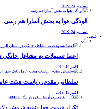
دسامبر 24, 2019
آلودگی هوا به بخش آسارا هم رسی
دسامبر 24, 2019
اقتصاد
بانک
️اعطا تسیهلات به مشاغل خانگی در
اکتبر 19, 2019
سلطانی مقدم، ریاست هیئت عامل 
اکتبر 18, 2019
تکرار قیمت چهارشنبه فروش دلار 11 00