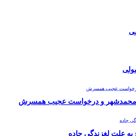
سی
مولی
اد محمدشهر و درخواست عجیب همسرش
به علت لغزندگی جاده