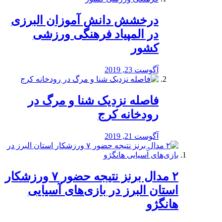
درخشش دانش آموزان البرزی
در المپیاد فرهنگی ورزشی
کشور
آگوست 23, 2019
️فاصله نزدیک شنا و مرگ در
رودخانه کرج
آگوست 21, 2019
۲ مدال برنز نتیجه حضور ۷ ورزشکار
استان البرز در بازی‌های آسیایی
هانگژو