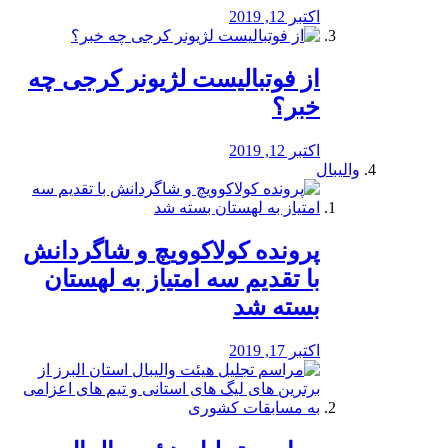
اکتبر 12, 2019
از فوتبالیست لژیونر کرجی چه
خبر؟
اکتبر 12, 2019
والیبال
پرونده کولاکوویچ و شاگردانش
با تقدیم سه امتیاز به لهستان
بسته شد
اکتبر 17, 2019