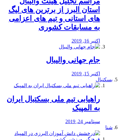
مراسم تجلیل هیئت والیبال
استان البرز از برترین های لیگ
های استانی و تیم های اعزامی
به مسابقات کشوری
اکتبر 16, 2019
جام جهانی والیبال
اکتبر 15, 2019
بسکتبال
راهیابی تیم ملی بسکتبال ایران
به المپیک
سپتامبر 24, 2019
شنا