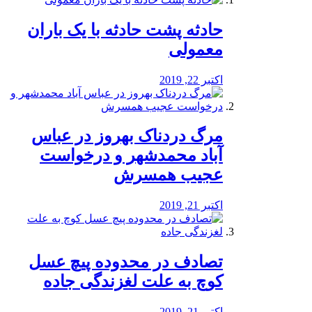
️حادثه پشت حادثه با یک باران
معمولی
اکتبر 22, 2019
مرگ دردناک بهروز در عباس
آباد محمدشهر و درخواست
عجیب همسرش
اکتبر 21, 2019
تصادف در محدوده پیچ عسل
کوچ به علت لغزندگی جاده
اکتبر 21, 2019