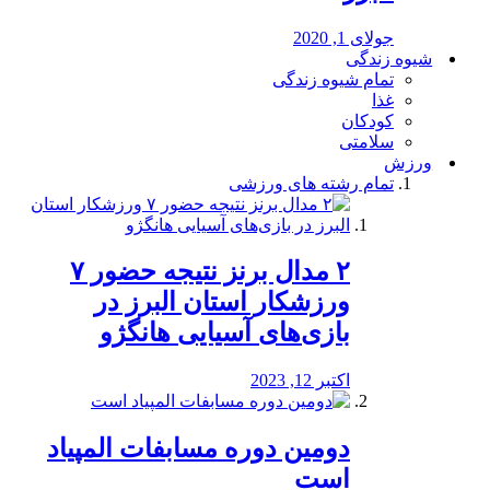
جولای 1, 2020
شیوه زندگی
تمام شیوه زندگی
غذا
کودکان
سلامتی
ورزش
تمام رشته های ورزشی
۲ مدال برنز نتیجه حضور ۷
ورزشکار استان البرز در
بازی‌های آسیایی هانگژو
اکتبر 12, 2023
دومین دوره مسابفات المپیاد
است