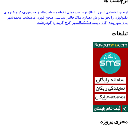
برچسب ها
اربعین
اقتصادی
البرز
تابناك
توصیه-سلامتی
تکواندو
حوادث-البرز
خبرفوری-کرج
خبرهای
تکنولوڑی را بخوانید و ش
دهیاری ملک فالیز
سیاسی
صحن
فوری
ماهدشت
محمدشهر
پیام-شهروندی
کانال-پیشاهنگیکمالشهر
کرج
گرمدره
گوهردشت
تبلیغات
مجزی پروژه