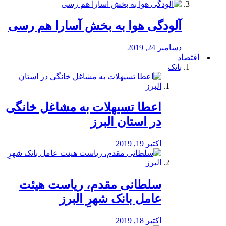
آلودگی هوا به بخش آسارا هم رسی
دسامبر 24, 2019
اقتصاد
بانک
️اعطا تسیهلات به مشاغل خانگی
در استان البرز
اکتبر 19, 2019
سلطانی مقدم، ریاست هیئت
عامل بانک شهرِ البرز
اکتبر 18, 2019