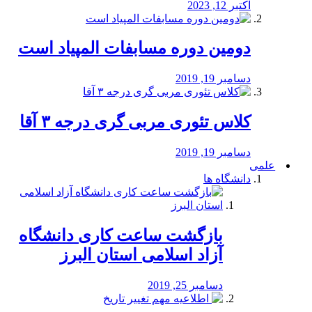
اکتبر 12, 2023
دومین دوره مسابفات المپیاد است
دسامبر 19, 2019
کلاس تئوری مربی گری درجه ۳ آقا
دسامبر 19, 2019
علمی
دانشگاه ها
بازگشت ساعت کاری دانشگاه
آزاد اسلامی استان البرز
دسامبر 25, 2019