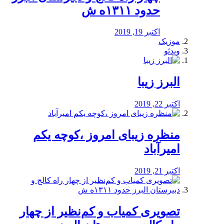
حدود ۱۳۱۱ه ش
اکتبر 19, 2019
موزیک
ویدئو
البرز زیبا
اکتبر 22, 2019
منظره‌‌ زیبای امروز ،کوچه یکم
امیرآباد
اکتبر 21, 2019
️تصویری کمیاب و کم‌نظیر از چهار