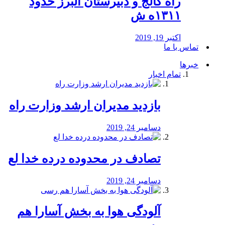
راه كالج و دبيرستان البرز حدود
۱۳۱۱ه ش
اکتبر 19, 2019
تماس با ما
خبرها
تمام اخبار
بازدید مدیران ارشد وزارت راه
دسامبر 24, 2019
تصادف در محدوده درده خدا لع
دسامبر 24, 2019
آلودگی هوا به بخش آسارا هم