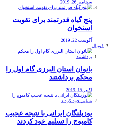
سپتامبر 26, 2019
پنج گیاه قدرتمند برای تقویت
استخوان
آگوست 22, 2019
فوتبال
بانوان استان البرزی گام اول را
محكم برداشتند
اکتبر 15, 2019
یوزپلنگان ایرانی با نتیجه عجیب
کامبوج را تسلیم خود کردند