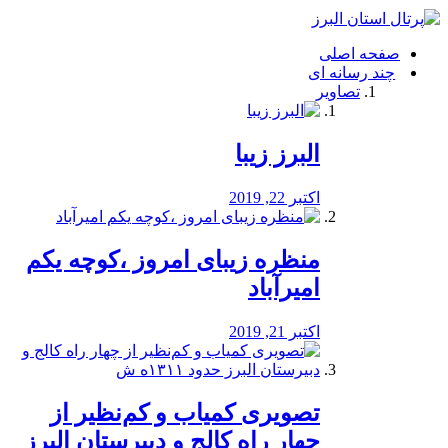
فصد
خون
صفحه اصلی
شرق
چند رسانه ای
تهران
تصاویر
خشکشویی
تصفیه
آب
البرز زیبا
طراحی
سایت
و
اکتبر 22, 2019
سئو
vip
منظره‌‌ زیبای امروز ،کوچه یکم
امیرآباد
اکتبر 21, 2019
️تصویری کمیاب و کم‌نظیر از
چهار راه كالج و دبيرستان البرز