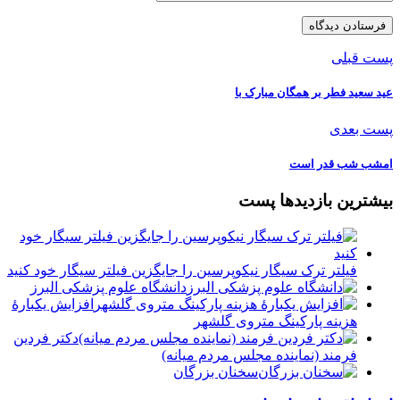
پست قبلی
عید سعید فطر بر همگان مبارک با
پست بعدی
امشب شب قدر است
بیشترین بازدیدها پست
فیلتر ترک سیگار نیکوپرسین را جایگزین فیلتر سیگار خود کنید
دانشگاه علوم پزشکی البرز
افزایش یکبارۀ
هزینه پارکینگ متروی گلشهر
دكتر فردين
فرمند (نماينده مجلس مردم میانه)
سخنان بزرگان