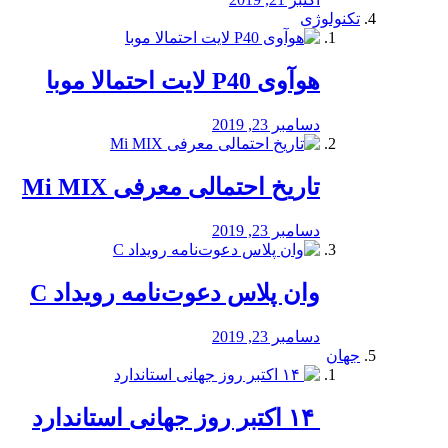
تکنولوژی
هوآوی P40 لایت احتمالا موبا
دسامبر 23, 2019
تاریخ احتمالی معرفی Mi MIX
دسامبر 23, 2019
وان پلاس دعوت‌نامه رویداد C
دسامبر 23, 2019
جهان
‏ ۱۴ اکتبر روز جهانی استاندارد