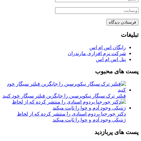
تبلیغات
رایگان اس ام اس
شرکت نرم افزاری مازندران
پنل اس ام اس
پست های محبوب
فیلتر ترک سیگار نیکوپرسین را جایگزین فیلتر سیگار خود کنید
دکتر جورجیا پردوم اسنادی را منتشر کرده که از لحاظ
ژنتیکی وجود آدم و حوا را ثابت میکند
پست های پربازدید