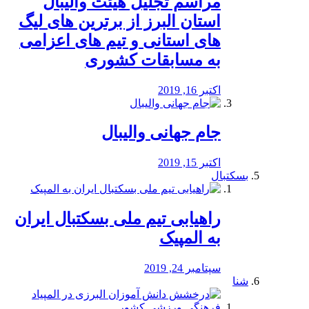
مراسم تجلیل هیئت والیبال
استان البرز از برترین های لیگ
های استانی و تیم های اعزامی
به مسابقات کشوری
اکتبر 16, 2019
جام جهانی والیبال
اکتبر 15, 2019
بسکتبال
راهیابی تیم ملی بسکتبال ایران
به المپیک
سپتامبر 24, 2019
شنا