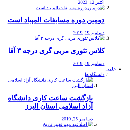
اکتبر 12, 2023
دومین دوره مسابفات المپیاد است
دسامبر 19, 2019
کلاس تئوری مربی گری درجه ۳ آقا
دسامبر 19, 2019
علمی
دانشگاه ها
بازگشت ساعت کاری دانشگاه
آزاد اسلامی استان البرز
دسامبر 25, 2019