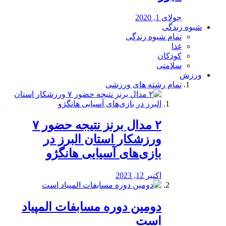
جولای 1, 2020
شیوه زندگی
تمام شیوه زندگی
غذا
کودکان
سلامتی
ورزش
تمام رشته های ورزشی
۲ مدال برنز نتیجه حضور ۷
ورزشکار استان البرز در
بازی‌های آسیایی هانگژو
اکتبر 12, 2023
دومین دوره مسابفات المپیاد
است