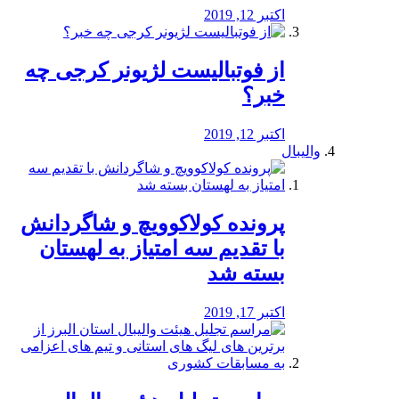
اکتبر 12, 2019
از فوتبالیست لژیونر کرجی چه
خبر؟
اکتبر 12, 2019
والیبال
پرونده کولاکوویچ و شاگردانش
با تقدیم سه امتیاز به لهستان
بسته شد
اکتبر 17, 2019