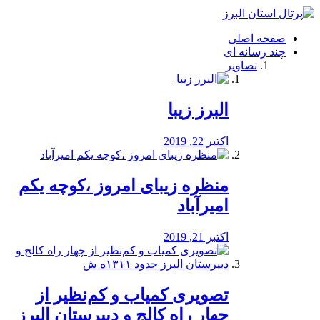
فصد
خون
صفحه اصلی
شرق
چند رسانه ای
تهران
تصاویر
خشکشویی
تصفیه
آب
البرز زیبا
طراحی
سایت
و
اکتبر 22, 2019
سئو
vip
منظره‌‌ زیبای امروز ،کوچه یکم
امیرآباد
اکتبر 21, 2019
️تصویری کمیاب و کم‌نظیر از
چهار راه كالج و دبيرستان البرز