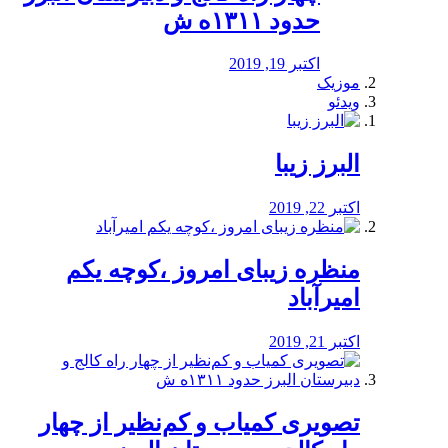
حدود ۱۳۱۱ه ش
اکتبر 19, 2019
موزیک
ویدئو
البرز زیبا
اکتبر 22, 2019
منظره‌‌ زیبای امروز ،کوچه یکم
امیرآباد
اکتبر 21, 2019
️تصویری کمیاب و کم‌نظیر از چهار