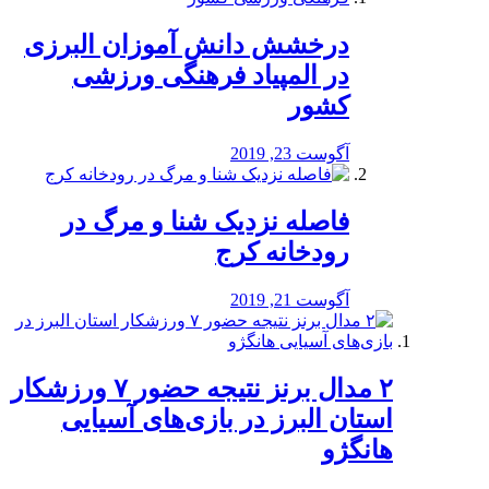
درخشش دانش آموزان البرزی
در المپیاد فرهنگی ورزشی
کشور
آگوست 23, 2019
️فاصله نزدیک شنا و مرگ در
رودخانه کرج
آگوست 21, 2019
۲ مدال برنز نتیجه حضور ۷ ورزشکار
استان البرز در بازی‌های آسیایی
هانگژو