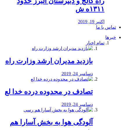
راه كالج و دبيرستان البرز حدود
۱۳۱۱ه ش
اکتبر 19, 2019
تماس با ما
خبرها
تمام اخبار
بازدید مدیران ارشد وزارت راه
دسامبر 24, 2019
تصادف در محدوده درده خدا لع
دسامبر 24, 2019
آلودگی هوا به بخش آسارا هم