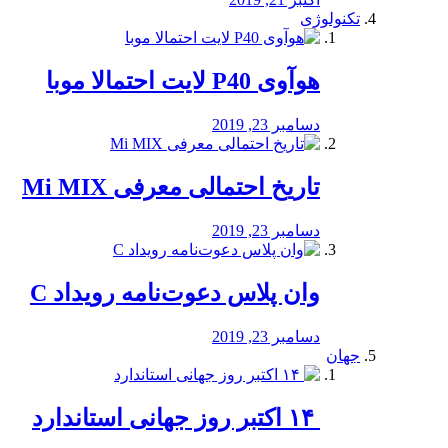
تکنولوژی
هوآوی P40 لایت احتمالا موبا
دسامبر 23, 2019
تاریخ احتمالی معرفی Mi MIX
دسامبر 23, 2019
وان پلاس دعوت‌نامه رویداد C
دسامبر 23, 2019
جهان
‏ ۱۴ اکتبر روز جهانی استاندارد