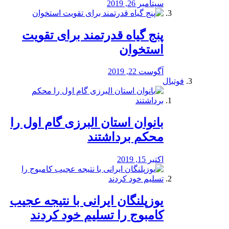
سپتامبر 26, 2019
پنج گیاه قدرتمند برای تقویت
استخوان
آگوست 22, 2019
فوتبال
بانوان استان البرزی گام اول را
محكم برداشتند
اکتبر 15, 2019
یوزپلنگان ایرانی با نتیجه عجیب
کامبوج را تسلیم خود کردند