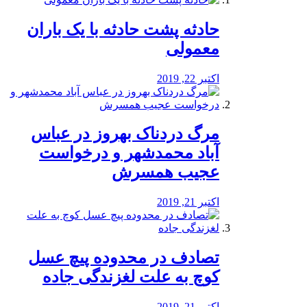
️حادثه پشت حادثه با یک باران
معمولی
اکتبر 22, 2019
مرگ دردناک بهروز در عباس
آباد محمدشهر و درخواست
عجیب همسرش
اکتبر 21, 2019
تصادف در محدوده پیچ عسل
کوچ به علت لغزندگی جاده
اکتبر 21, 2019