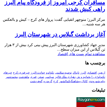
مسافران کرجی امروز از فرودگاه پیام البرز
راهی کیش شدند
مرکز البرز؛ منوچهر اتقیایی گفت: پرواز های کرج – کیش و بالعکس
هر سه شنبه…
آغاز برداشت گیلاس در شهرستان البرز
مدیر جهاد کشاورزی شهرستان البرز پیش بینی کرد بیش از ۳ هزار
تن گیلاس از این میزان سطح…
مشاهده تمام پست های اقتصاد
برچسب ها
اربعین
اقتصادی
البرز
تابناك
توصیه-سلامتی
تکواندو
حوادث-البرز
خبرفوری-کرج
خبرهای
تکنولوڑی را بخوانید و ش
دهیاری ملک فالیز
سیاسی
صحن
فوری
ماهدشت
محمدشهر
پیام-شهروندی
کانال-پیشاهنگیکمالشهر
کرج
گرمدره
گوهردشت
تبلیغات