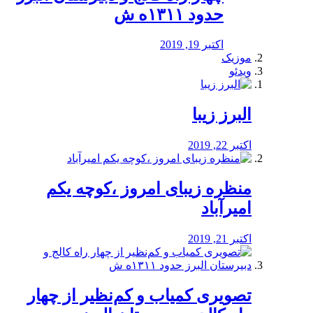
حدود ۱۳۱۱ه ش
اکتبر 19, 2019
موزیک
ویدئو
البرز زیبا
اکتبر 22, 2019
منظره‌‌ زیبای امروز ،کوچه یکم
امیرآباد
اکتبر 21, 2019
️تصویری کمیاب و کم‌نظیر از چهار