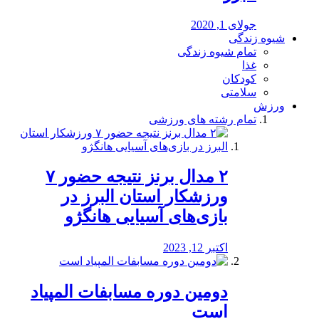
جولای 1, 2020
شیوه زندگی
تمام شیوه زندگی
غذا
کودکان
سلامتی
ورزش
تمام رشته های ورزشی
۲ مدال برنز نتیجه حضور ۷
ورزشکار استان البرز در
بازی‌های آسیایی هانگژو
اکتبر 12, 2023
دومین دوره مسابفات المپیاد
است