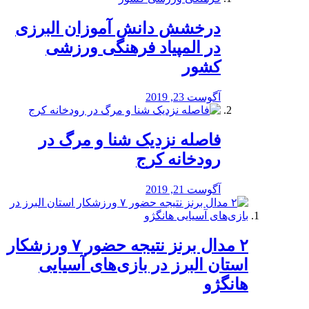
درخشش دانش آموزان البرزی
در المپیاد فرهنگی ورزشی
کشور
آگوست 23, 2019
️فاصله نزدیک شنا و مرگ در
رودخانه کرج
آگوست 21, 2019
۲ مدال برنز نتیجه حضور ۷ ورزشکار
استان البرز در بازی‌های آسیایی
هانگژو