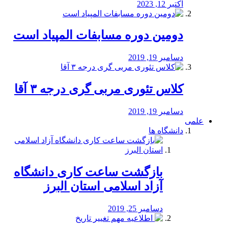
اکتبر 12, 2023
دومین دوره مسابفات المپیاد است
دسامبر 19, 2019
کلاس تئوری مربی گری درجه ۳ آقا
دسامبر 19, 2019
علمی
دانشگاه ها
بازگشت ساعت کاری دانشگاه
آزاد اسلامی استان البرز
دسامبر 25, 2019