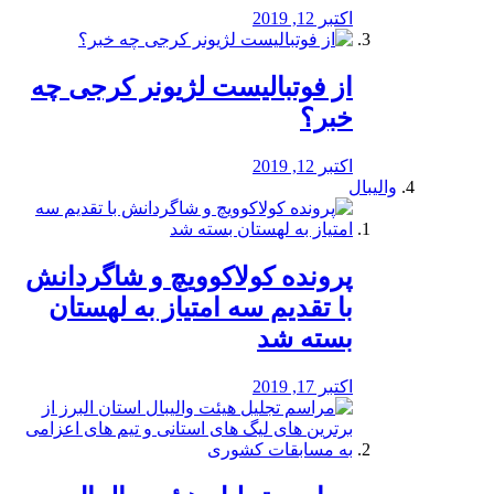
اکتبر 12, 2019
از فوتبالیست لژیونر کرجی چه
خبر؟
اکتبر 12, 2019
والیبال
پرونده کولاکوویچ و شاگردانش
با تقدیم سه امتیاز به لهستان
بسته شد
اکتبر 17, 2019