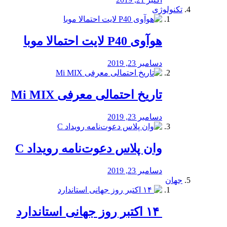
تکنولوژی
هوآوی P40 لایت احتمالا موبا
دسامبر 23, 2019
تاریخ احتمالی معرفی Mi MIX
دسامبر 23, 2019
وان پلاس دعوت‌نامه رویداد C
دسامبر 23, 2019
جهان
‏ ۱۴ اکتبر روز جهانی استاندارد