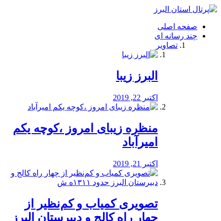
فصد
خون
صفحه اصلی
شرق
چند رسانه ای
تهران
تصاویر
خشکشویی
تصفیه
آب
البرز زیبا
طراحی
سایت
و
اکتبر 22, 2019
سئو
vip
منظره‌‌ زیبای امروز ،کوچه یکم
امیرآباد
اکتبر 21, 2019
️تصویری کمیاب و کم‌نظیر از
چهار راه كالج و دبيرستان البرز