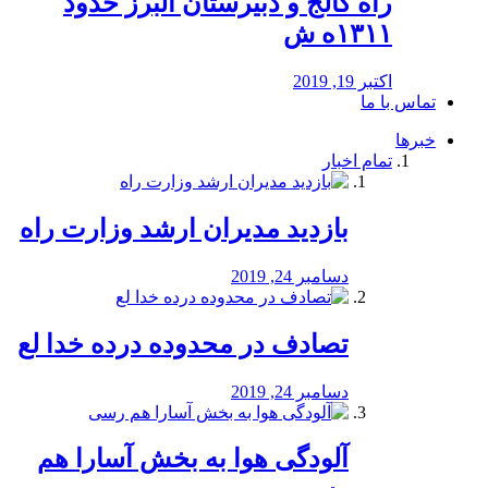
راه كالج و دبيرستان البرز حدود
۱۳۱۱ه ش
اکتبر 19, 2019
تماس با ما
خبرها
تمام اخبار
بازدید مدیران ارشد وزارت راه
دسامبر 24, 2019
تصادف در محدوده درده خدا لع
دسامبر 24, 2019
آلودگی هوا به بخش آسارا هم