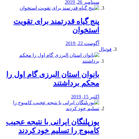
سپتامبر 26, 2019
پنج گیاه قدرتمند برای تقویت
استخوان
آگوست 22, 2019
فوتبال
بانوان استان البرزی گام اول را
محكم برداشتند
اکتبر 15, 2019
یوزپلنگان ایرانی با نتیجه عجیب
کامبوج را تسلیم خود کردند