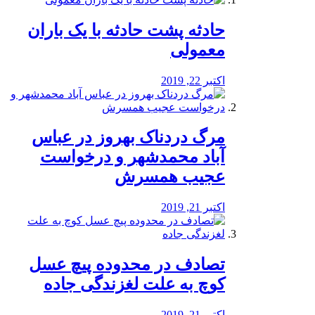
️حادثه پشت حادثه با یک باران
معمولی
اکتبر 22, 2019
مرگ دردناک بهروز در عباس
آباد محمدشهر و درخواست
عجیب همسرش
اکتبر 21, 2019
تصادف در محدوده پیچ عسل
کوچ به علت لغزندگی جاده
اکتبر 21, 2019