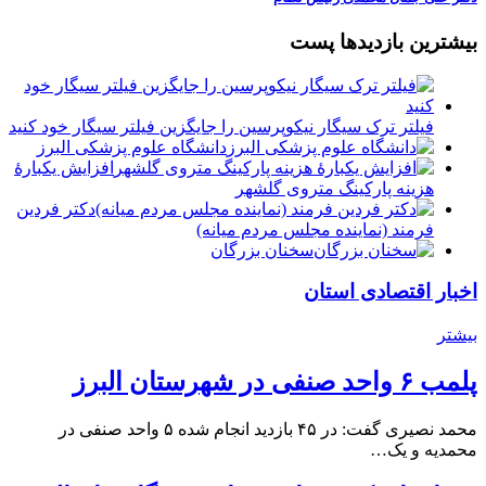
بیشترین بازدیدها پست
فیلتر ترک سیگار نیکوپرسین را جایگزین فیلتر سیگار خود کنید
دانشگاه علوم پزشکی البرز
افزایش یکبارۀ
هزینه پارکینگ متروی گلشهر
دكتر فردين
فرمند (نماينده مجلس مردم میانه)
سخنان بزرگان
اخبار اقتصادی استان
بیشتر
پلمب ۶ واحد صنفی در شهرستان البرز
محمد نصیری گفت: در ۴۵ بازدید انجام شده ۵ واحد صنفی در
محمدیه و یک…