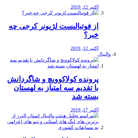
اکتبر 12, 2019
از فوتبالیست لژیونر کرجی چه
خبر؟
اکتبر 12, 2019
والیبال
پرونده کولاکوویچ و شاگردانش
با تقدیم سه امتیاز به لهستان
بسته شد
اکتبر 17, 2019