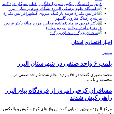
فیلتر ترک سیگار نیکوپرسین را جایگزین فیلتر سیگار خود کنید
دانشگاه علوم پزشکی البرز
افزایش یکبارۀ
هزینه پارکینگ متروی گلشهر
دكتر فردين
فرمند (نماينده مجلس مردم میانه)
سخنان بزرگان
اخبار اقتصادی استان
بیشتر
پلمب ۶ واحد صنفی در شهرستان البرز
محمد نصیری گفت: در ۴۵ بازدید انجام شده ۵ واحد صنفی در
محمدیه و یک…
مسافران کرجی امروز از فرودگاه پیام البرز
راهی کیش شدند
مرکز البرز؛ منوچهر اتقیایی گفت: پرواز های کرج – کیش و بالعکس
هر سه شنبه…