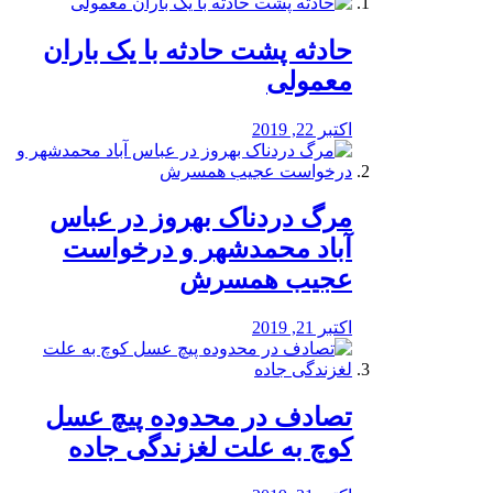
️حادثه پشت حادثه با یک باران
معمولی
اکتبر 22, 2019
مرگ دردناک بهروز در عباس
آباد محمدشهر و درخواست
عجیب همسرش
اکتبر 21, 2019
تصادف در محدوده پیچ عسل
کوچ به علت لغزندگی جاده