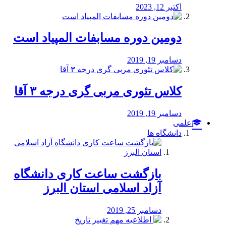
اکتبر 12, 2023
دومین دوره مسابفات المپیاد است
دسامبر 19, 2019
کلاس تئوری مربی گری درجه ۳ آقا
دسامبر 19, 2019
علمی
دانشگاه ها
بازگشت ساعت کاری دانشگاه
آزاد اسلامی استان البرز
دسامبر 25, 2019