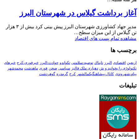
آغاز برداشت گیلاس در شهرستان البرز
مدیر جهاد کشاورزی شهرستان البرز پیش بینی کرد بیش از ۳ هزار
تن گیلاس از این میزان سطح…
مشاهده تمام پست های اقتصاد
برچسب ها
اربعین
اقتصادی
البرز
تابناك
توصیه-سلامتی
تکواندو
حوادث-البرز
خبرفوری-کرج
خبرهای
تکنولوڑی را بخوانید و ش
دهیاری ملک فالیز
سیاسی
صحن
فوری
ماهدشت
محمدشهر
پیام-شهروندی
کانال-پیشاهنگیکمالشهر
کرج
گرمدره
گوهردشت
تبلیغات