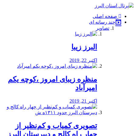
فصد
خون
صفحه اصلی
شرق
چند رسانه ای
تهران
تصاویر
خشکشویی
تصفیه
آب
البرز زیبا
طراحی
سایت
و
اکتبر 22, 2019
سئو
vip
منظره‌‌ زیبای امروز ،کوچه یکم
امیرآباد
اکتبر 21, 2019
️تصویری کمیاب و کم‌نظیر از
چهار راه كالج و دبيرستان البرز