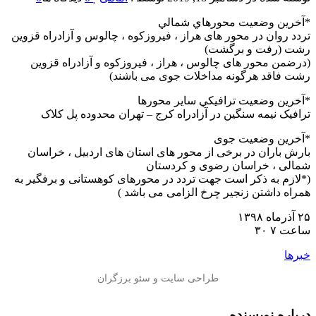
*آخرين وضعيت محورهاي شمالي
تردد روان در محور های هراز ، فیروزکوه ، چالوس و آزادراه قزوین
رشت (رفت و برگشت)
(درضمن محور های چالوس ، هراز ، فیروزکوه و آزادراه قزوین
رشت فاقد هرگونه مداخلات جوی می باشند)
*آخرين وضعيت ترافيكي ساير محورها
ترافیک نیمه سنگین در آزادراه کرج – تهران محدوده پل کلاک
*آخرين وضعيت جوی
بارش باران در برخی از محور های استان های اردبیل ، خراسان
شمالی ، خراسان رضوی و کردستان
(*لازم به ذکر است جهت تردد در محورهای کوهستانی و برفگیر به
همراه داشتن زنجیر چرخ الزامی می باشد )
۲۵ آذرماه ۱۳۹۸
ساعت ۷ ۳۰
خبرها
درباره نویسنده