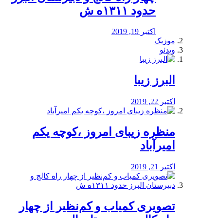
حدود ۱۳۱۱ه ش
اکتبر 19, 2019
موزیک
ویدئو
البرز زیبا
اکتبر 22, 2019
منظره‌‌ زیبای امروز ،کوچه یکم
امیرآباد
اکتبر 21, 2019
️تصویری کمیاب و کم‌نظیر از چهار