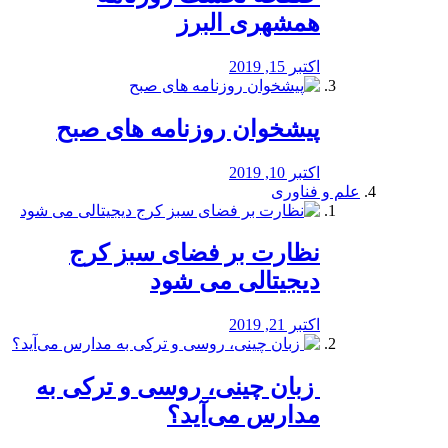
همشهری البرز
اکتبر 15, 2019
پیشخوان روزنامه های صبح
اکتبر 10, 2019
علم و فناوری
نظارت بر فضای سبز کرج
دیجیتالی می شود
اکتبر 21, 2019
️ زبان چینی، روسی و ترکی به
مدارس می‌آید؟