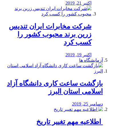
اکتبر 21, 2019
شرکت مخابرات ایران تندیس
زرین برند محبوب کشور را
کسب کرد
اکتبر 19, 2019
آزمایشگاه ها
بازگشت ساعت کاری دانشگاه آزاد
اسلامی استان البرز
دسامبر 25, 2019
️ اطلاعیه مهم تغییر تاریخ