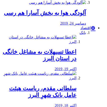
آلودگی هوا به بخش آسارا هم رسی
دسامبر 24, 2019
اقتصاد
بانک
️اعطا تسیهلات به مشاغل خانگی
در استان البرز
اکتبر 19, 2019
سلطانی مقدم، ریاست هیئت
عامل بانک شهرِ البرز
اکتبر 18, 2019