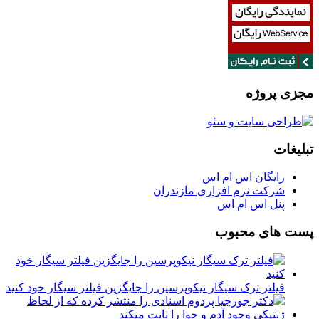
مجزی پروژه
تبلیغات
رایگان اس ام اس
شرکت نرم افزاری مازندران
پنل اس ام اس
پست های محبوب
فیلتر ترک سیگار نیکوپرسین را جایگزین فیلتر سیگار خود کنید