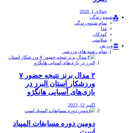
جولای 1, 2020
شیوه زندگی
تمام شیوه زندگی
غذا
کودکان
سلامتی
ورزش
تمام رشته های ورزشی
۲ مدال برنز نتیجه حضور ۷
ورزشکار استان البرز در
بازی‌های آسیایی هانگژو
اکتبر 12, 2023
دومین دوره مسابفات المپیاد
است