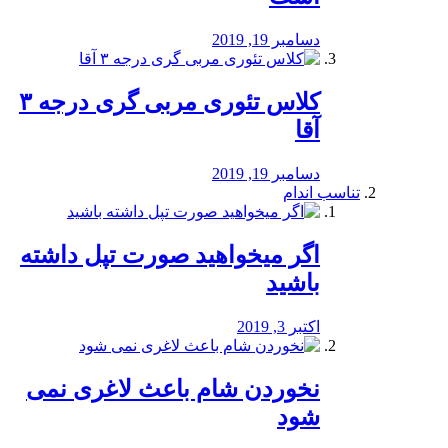
دسامبر 19, 2019
کلاس تئوری مربی گری درجه ۳
آقا
دسامبر 19, 2019
تناسب اندام
اگر میخواهید صورت تپل داشته
باشید
اکتبر 3, 2019
نخوردن شام باعث لاغری نمی
‌شود