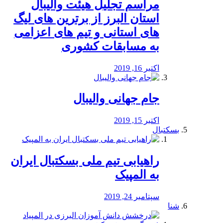
مراسم تجلیل هیئت والیبال
استان البرز از برترین های لیگ
های استانی و تیم های اعزامی
به مسابقات کشوری
اکتبر 16, 2019
جام جهانی والیبال
اکتبر 15, 2019
بسکتبال
راهیابی تیم ملی بسکتبال ایران
به المپیک
سپتامبر 24, 2019
شنا