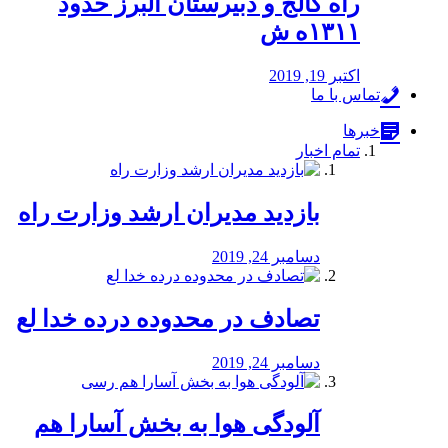
راه كالج و دبيرستان البرز حدود
۱۳۱۱ه ش
اکتبر 19, 2019
تماس با ما
خبرها
تمام اخبار
بازدید مدیران ارشد وزارت راه
دسامبر 24, 2019
تصادف در محدوده درده خدا لع
دسامبر 24, 2019
آلودگی هوا به بخش آسارا هم