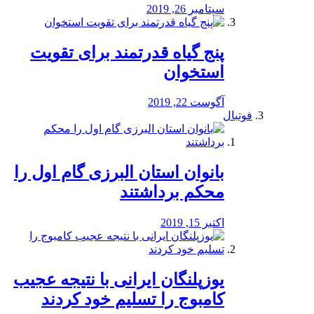
سپتامبر 26, 2019
پنج گیاه قدرتمند برای تقویت
استخوان
آگوست 22, 2019
فوتبال
بانوان استان البرزی گام اول را
محكم برداشتند
اکتبر 15, 2019
یوزپلنگان ایرانی با نتیجه عجیب
کامبوج را تسلیم خود کردند