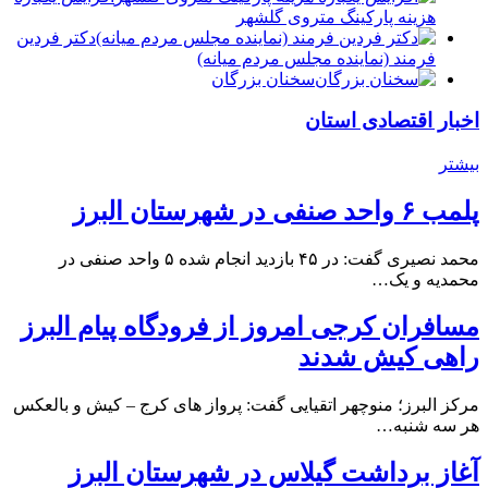
هزینه پارکینگ متروی گلشهر
دكتر فردين
فرمند (نماينده مجلس مردم میانه)
سخنان بزرگان
اخبار اقتصادی استان
بیشتر
پلمب ۶ واحد صنفی در شهرستان البرز
محمد نصیری گفت: در ۴۵ بازدید انجام شده ۵ واحد صنفی در
محمدیه و یک…
مسافران کرجی امروز از فرودگاه پیام البرز
راهی کیش شدند
مرکز البرز؛ منوچهر اتقیایی گفت: پرواز های کرج – کیش و بالعکس
هر سه شنبه…
آغاز برداشت گیلاس در شهرستان البرز