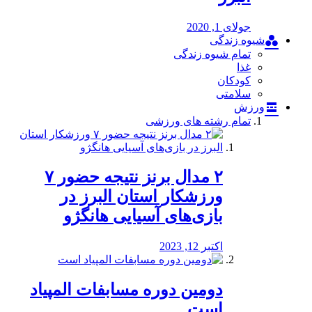
جولای 1, 2020
شیوه زندگی
تمام شیوه زندگی
غذا
کودکان
سلامتی
ورزش
تمام رشته های ورزشی
۲ مدال برنز نتیجه حضور ۷
ورزشکار استان البرز در
بازی‌های آسیایی هانگژو
اکتبر 12, 2023
دومین دوره مسابفات المپیاد
است