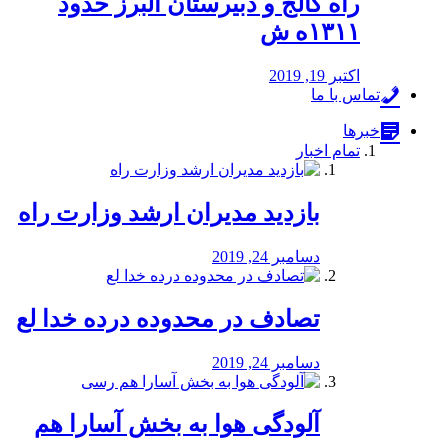
راه كالج و دبيرستان البرز حدود
۱۳۱۱ه ش
اکتبر 19, 2019
تماس با ما
خبرها
تمام اخبار
بازدید مدیران ارشد وزارت راه
دسامبر 24, 2019
تصادف در محدوده درده خدا لع
دسامبر 24, 2019
آلودگی هوا به بخش آسارا هم