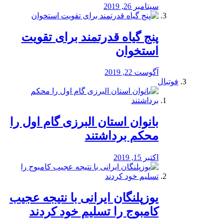
سپتامبر 26, 2019
پنج گیاه قدرتمند برای تقویت
استخوان
آگوست 22, 2019
فوتبال
بانوان استان البرزی گام اول را
محكم برداشتند
اکتبر 15, 2019
یوزپلنگان ایرانی با نتیجه عجیب
کامبوج را تسلیم خود کردند