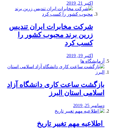
اکتبر 21, 2019
شرکت مخابرات ایران تندیس
زرین برند محبوب کشور را
کسب کرد
اکتبر 19, 2019
آزمایشگاه ها
بازگشت ساعت کاری دانشگاه آزاد
اسلامی استان البرز
دسامبر 25, 2019
️ اطلاعیه مهم تغییر تاریخ