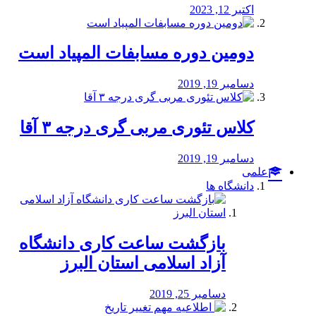
اکتبر 12, 2023
دومین دوره مسابفات المپیاد است
دسامبر 19, 2019
کلاس تئوری مربی گری درجه ۳ آقا
دسامبر 19, 2019
علمی
دانشگاه ها
بازگشت ساعت کاری دانشگاه
آزاد اسلامی استان البرز
دسامبر 25, 2019