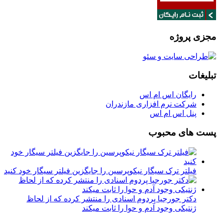
مجزی پروژه
تبلیغات
رایگان اس ام اس
شرکت نرم افزاری مازندران
پنل اس ام اس
پست های محبوب
فیلتر ترک سیگار نیکوپرسین را جایگزین فیلتر سیگار خود کنید
دکتر جورجیا پردوم اسنادی را منتشر کرده که از لحاظ
ژنتیکی وجود آدم و حوا را ثابت میکند