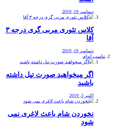
دسامبر 19, 2019
کلاس تئوری مربی گری درجه ۳
آقا
دسامبر 19, 2019
تناسب اندام
اگر میخواهید صورت تپل داشته
باشید
اکتبر 3, 2019
نخوردن شام باعث لاغری نمی
‌شود