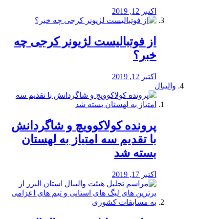
اکتبر 12, 2019
از فوتبالیست لژیونر کرجی چه
خبر؟
اکتبر 12, 2019
والیبال
پرونده کولاکوویچ و شاگردانش
با تقدیم سه امتیاز به لهستان
بسته شد
اکتبر 17, 2019