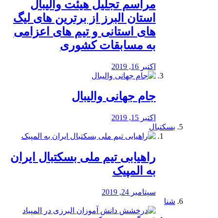
مراسم تجلیل هیئت والیبال
استان البرز از برترین های لیگ
های استانی و تیم های اعزامی
به مسابقات کشوری
اکتبر 16, 2019
جام جهانی والیبال
اکتبر 15, 2019
بسکتبال
راهیابی تیم ملی بسکتبال ایران
به المپیک
سپتامبر 24, 2019
شنا