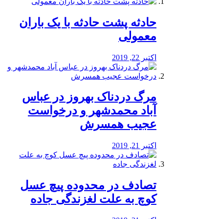
️حادثه پشت حادثه با یک باران
معمولی
اکتبر 22, 2019
مرگ دردناک بهروز در عباس
آباد محمدشهر و درخواست
عجیب همسرش
اکتبر 21, 2019
تصادف در محدوده پیچ عسل
کوچ به علت لغزندگی جاده