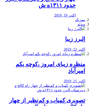
حدود ۱۳۱۱ه ش
اکتبر 19, 2019
موزیک
ویدئو
البرز زیبا
اکتبر 22, 2019
منظره‌‌ زیبای امروز ،کوچه یکم
امیرآباد
اکتبر 21, 2019
️تصویری کمیاب و کم‌نظیر از چهار