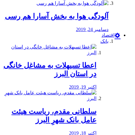
آلودگی هوا به بخش آسارا هم رسی
دسامبر 24, 2019
اقتصاد
بانک
️اعطا تسیهلات به مشاغل خانگی
در استان البرز
اکتبر 19, 2019
سلطانی مقدم، ریاست هیئت
عامل بانک شهرِ البرز
اکتبر 18, 2019