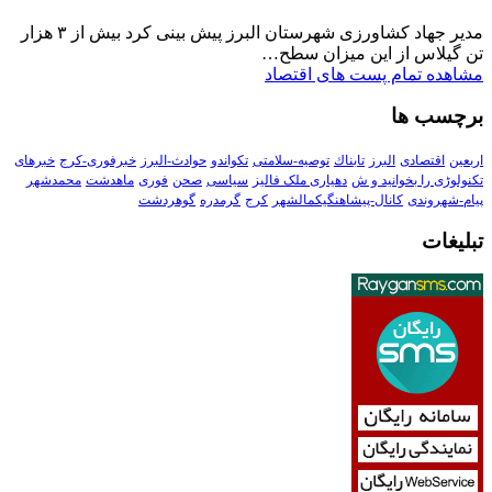
مدیر جهاد کشاورزی شهرستان البرز پیش بینی کرد بیش از ۳ هزار
تن گیلاس از این میزان سطح…
مشاهده تمام پست های اقتصاد
برچسب ها
اربعین
اقتصادی
البرز
تابناك
توصیه-سلامتی
تکواندو
حوادث-البرز
خبرفوری-کرج
خبرهای
تکنولوڑی را بخوانید و ش
دهیاری ملک فالیز
سیاسی
صحن
فوری
ماهدشت
محمدشهر
پیام-شهروندی
کانال-پیشاهنگیکمالشهر
کرج
گرمدره
گوهردشت
تبلیغات