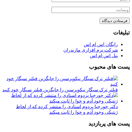
تبلیغات
رایگان اس ام اس
شرکت نرم افزاری مازندران
پنل اس ام اس
پست های محبوب
فیلتر ترک سیگار نیکوپرسین را جایگزین فیلتر سیگار خود کنید
دکتر جورجیا پردوم اسنادی را منتشر کرده که از لحاظ
ژنتیکی وجود آدم و حوا را ثابت میکند
پست های پربازدید