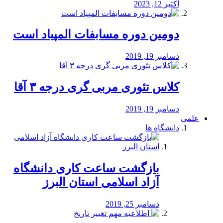
اکتبر 12, 2023
دومین دوره مسابفات المپیاد است
دسامبر 19, 2019
کلاس تئوری مربی گری درجه ۳ آقا
دسامبر 19, 2019
علمی
دانشگاه ها
بازگشت ساعت کاری دانشگاه
آزاد اسلامی استان البرز
دسامبر 25, 2019