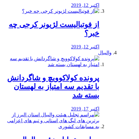
اکتبر 12, 2019
از فوتبالیست لژیونر کرجی چه
خبر؟
اکتبر 12, 2019
والیبال
پرونده کولاکوویچ و شاگردانش
با تقدیم سه امتیاز به لهستان
بسته شد
اکتبر 17, 2019