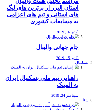
مراسم تجلیل هیئت والیبال
استان البرز از برترین های لیگ
های استانی و تیم های اعزامی
به مسابقات کشوری
اکتبر 16, 2019
جام جهانی والیبال
اکتبر 15, 2019
بسکتبال
راهیابی تیم ملی بسکتبال ایران
به المپیک
سپتامبر 24, 2019
شنا