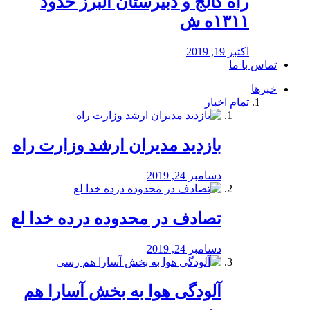
راه كالج و دبيرستان البرز حدود
۱۳۱۱ه ش
اکتبر 19, 2019
تماس با ما
خبرها
تمام اخبار
بازدید مدیران ارشد وزارت راه
دسامبر 24, 2019
تصادف در محدوده درده خدا لع
دسامبر 24, 2019
آلودگی هوا به بخش آسارا هم