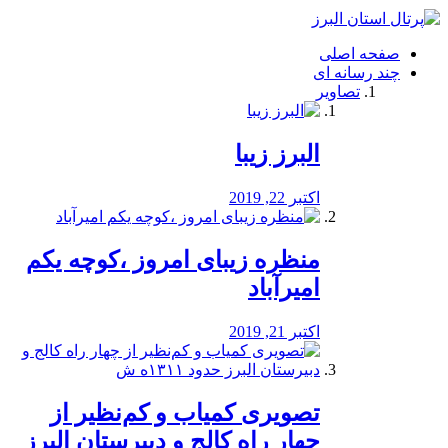
فصد
خون
صفحه اصلی
شرق
چند رسانه ای
تهران
تصاویر
خشکشویی
تصفیه
آب
البرز زیبا
طراحی
سایت
و
اکتبر 22, 2019
سئو
vip
منظره‌‌ زیبای امروز ،کوچه یکم
امیرآباد
اکتبر 21, 2019
️تصویری کمیاب و کم‌نظیر از
چهار راه كالج و دبيرستان البرز