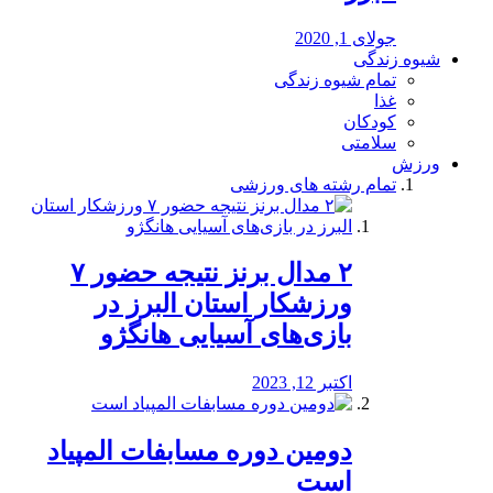
جولای 1, 2020
شیوه زندگی
تمام شیوه زندگی
غذا
کودکان
سلامتی
ورزش
تمام رشته های ورزشی
۲ مدال برنز نتیجه حضور ۷
ورزشکار استان البرز در
بازی‌های آسیایی هانگژو
اکتبر 12, 2023
دومین دوره مسابفات المپیاد
است