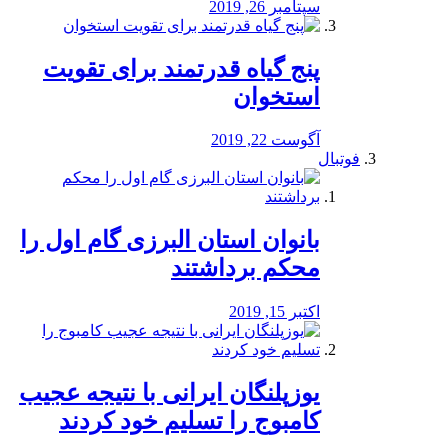
سپتامبر 26, 2019
پنج گیاه قدرتمند برای تقویت
استخوان
آگوست 22, 2019
فوتبال
بانوان استان البرزی گام اول را
محكم برداشتند
اکتبر 15, 2019
یوزپلنگان ایرانی با نتیجه عجیب
کامبوج را تسلیم خود کردند