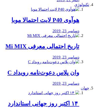
تکنولوژی
هوآوی P40 لایت احتمالا موبا
دسامبر 23, 2019
تاریخ احتمالی معرفی Mi MIX
دسامبر 23, 2019
وان پلاس دعوت‌نامه رویداد C
دسامبر 23, 2019
جهان
‏ ۱۴ اکتبر روز جهانی استاندارد