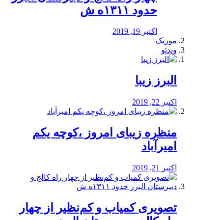
حدود ۱۳۱۱ه ش
اکتبر 19, 2019
موزیک
ویدئو
البرز زیبا
اکتبر 22, 2019
منظره‌‌ زیبای امروز ،کوچه یکم
امیرآباد
اکتبر 21, 2019
️تصویری کمیاب و کم‌نظیر از چهار