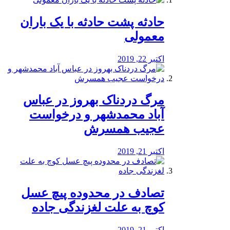
️حادثه پشت حادثه با یک باران
معمولی
اکتبر 22, 2019
مرگ دردناک بهروز در عباس
آباد محمدشهر و درخواست
عجیب همسرش
اکتبر 21, 2019
تصادف در محدوده پیچ عسل
کوچ به علت لغزندگی جاده
اکتبر 21, 2019