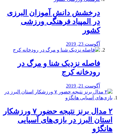
درخشش دانش آموزان البرزی
در المپیاد فرهنگی ورزشی
کشور
آگوست 23, 2019
️فاصله نزدیک شنا و مرگ در
رودخانه کرج
آگوست 21, 2019
۲ مدال برنز نتیجه حضور ۷ ورزشکار
استان البرز در بازی‌های آسیایی
هانگژو