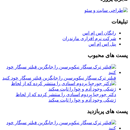
تبلیغات
رایگان اس ام اس
شرکت نرم افزاری مازندران
پنل اس ام اس
پست های محبوب
فیلتر ترک سیگار نیکوپرسین را جایگزین فیلتر سیگار خود کنید
دکتر جورجیا پردوم اسنادی را منتشر کرده که از لحاظ
ژنتیکی وجود آدم و حوا را ثابت میکند
پست های پربازدید