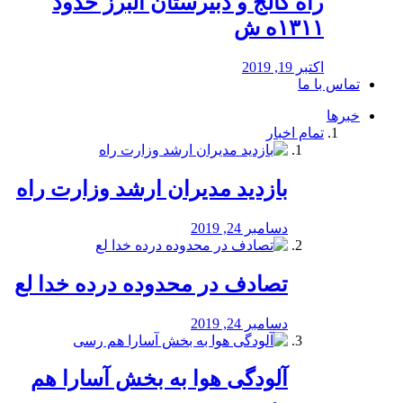
راه كالج و دبيرستان البرز حدود
۱۳۱۱ه ش
اکتبر 19, 2019
تماس با ما
خبرها
تمام اخبار
بازدید مدیران ارشد وزارت راه
دسامبر 24, 2019
تصادف در محدوده درده خدا لع
دسامبر 24, 2019
آلودگی هوا به بخش آسارا هم