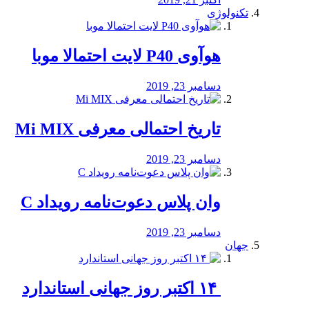
تکنولوژی
هوآوی P40 لایت احتمالا موبا
دسامبر 23, 2019
تاریخ احتمالی معرفی Mi MIX
دسامبر 23, 2019
وان پلاس دعوت‌نامه رویداد C
دسامبر 23, 2019
جهان
‏ ۱۴ اکتبر روز جهانی استاندارد