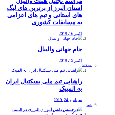
مراسم تجلیل هیئت والیبال
استان البرز از برترین های لیگ
های استانی و تیم های اعزامی
به مسابقات کشوری
اکتبر 16, 2019
جام جهانی والیبال
اکتبر 15, 2019
بسکتبال
راهیابی تیم ملی بسکتبال ایران
به المپیک
سپتامبر 24, 2019
شنا