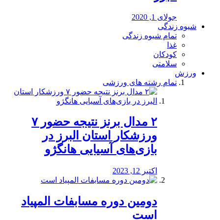
جولای 1, 2020
شیوه زندگی
تمام شیوه زندگی
غذا
کودکان
سلامتی
ورزش
تمام رشته های ورزشی
۲ مدال برنز نتیجه حضور ۷
ورزشکار استان البرز در
بازی‌های آسیایی هانگژو
اکتبر 12, 2023
دومین دوره مسابفات المپیاد
است