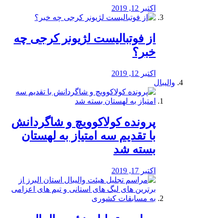
اکتبر 12, 2019
از فوتبالیست لژیونر کرجی چه
خبر؟
اکتبر 12, 2019
والیبال
پرونده کولاکوویچ و شاگردانش
با تقدیم سه امتیاز به لهستان
بسته شد
اکتبر 17, 2019