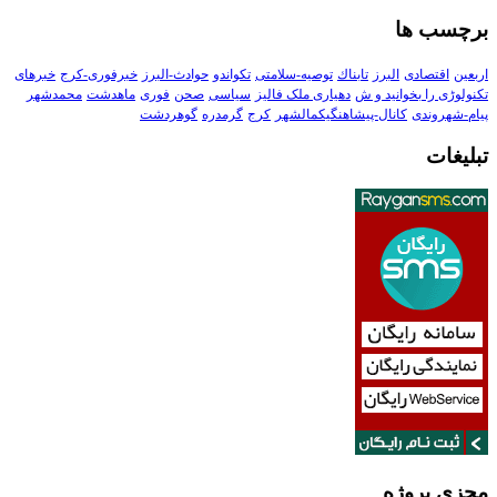
برچسب ها
اربعین
اقتصادی
البرز
تابناك
توصیه-سلامتی
تکواندو
حوادث-البرز
خبرفوری-کرج
خبرهای
تکنولوڑی را بخوانید و ش
دهیاری ملک فالیز
سیاسی
صحن
فوری
ماهدشت
محمدشهر
پیام-شهروندی
کانال-پیشاهنگیکمالشهر
کرج
گرمدره
گوهردشت
تبلیغات
مجزی پروژه