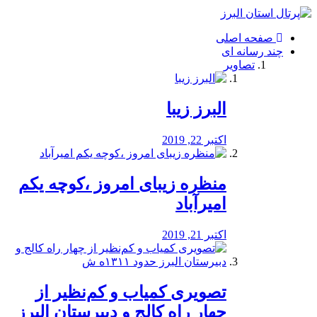
فصد
خون
صفحه اصلی
شرق
چند رسانه ای
تهران
تصاویر
خشکشویی
تصفیه
آب
البرز زیبا
طراحی
سایت
و
اکتبر 22, 2019
سئو
vip
منظره‌‌ زیبای امروز ،کوچه یکم
امیرآباد
اکتبر 21, 2019
️تصویری کمیاب و کم‌نظیر از
چهار راه كالج و دبيرستان البرز