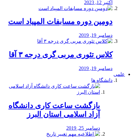
اکتبر 12, 2023
دومین دوره مسابفات المپیاد است
دسامبر 19, 2019
کلاس تئوری مربی گری درجه ۳ آقا
دسامبر 19, 2019
علمی
دانشگاه ها
بازگشت ساعت کاری دانشگاه
آزاد اسلامی استان البرز
دسامبر 25, 2019