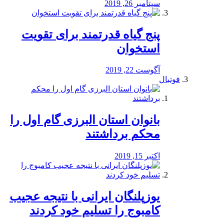
سپتامبر 26, 2019
پنج گیاه قدرتمند برای تقویت
استخوان
آگوست 22, 2019
فوتبال
بانوان استان البرزی گام اول را
محكم برداشتند
اکتبر 15, 2019
یوزپلنگان ایرانی با نتیجه عجیب
کامبوج را تسلیم خود کردند