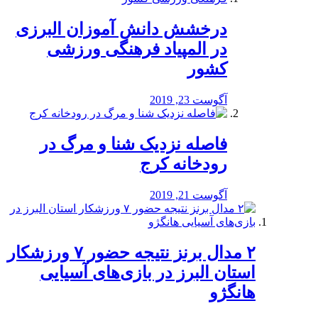
درخشش دانش آموزان البرزی
در المپیاد فرهنگی ورزشی
کشور
آگوست 23, 2019
️فاصله نزدیک شنا و مرگ در
رودخانه کرج
آگوست 21, 2019
۲ مدال برنز نتیجه حضور ۷ ورزشکار
استان البرز در بازی‌های آسیایی
هانگژو