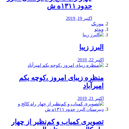
حدود ۱۳۱۱ه ش
اکتبر 19, 2019
موزیک
ویدئو
البرز زیبا
اکتبر 22, 2019
منظره‌‌ زیبای امروز ،کوچه یکم
امیرآباد
اکتبر 21, 2019
️تصویری کمیاب و کم‌نظیر از چهار