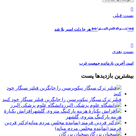
پست قبلی
༻﷽༺ هر جا دلٺ اسیر بلا شد
پست بعدی
اميد، آخرین بازمانده جمعیت غرب
بیشترین بازدیدها پست
فیلتر ترک سیگار نیکوپرسین را جایگزین فیلتر سیگار خود کنید
دانشگاه علوم پزشکی البرز
افزایش یکبارۀ
هزینه پارکینگ متروی گلشهر
دكتر فردين
فرمند (نماينده مجلس مردم میانه)
سخنان بزرگان