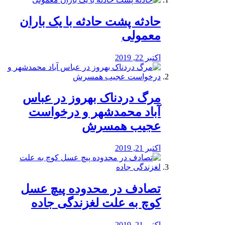
️حادثه پشت حادثه با یک باران
معمولی
اکتبر 22, 2019
مرگ دردناک بهروز در عباس
آباد محمدشهر و درخواست
عجیب همسرش
اکتبر 21, 2019
تصادف در محدوده پیچ عسل
کوچ به علت لغزندگی جاده
اکتبر 21, 2019