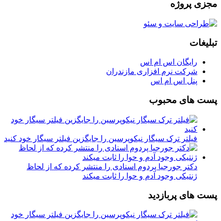
مجزی پروژه
تبلیغات
رایگان اس ام اس
شرکت نرم افزاری مازندران
پنل اس ام اس
پست های محبوب
فیلتر ترک سیگار نیکوپرسین را جایگزین فیلتر سیگار خود کنید
دکتر جورجیا پردوم اسنادی را منتشر کرده که از لحاظ
ژنتیکی وجود آدم و حوا را ثابت میکند
پست های پربازدید