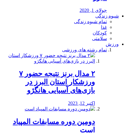
جولای 1, 2020
شیوه زندگی
تمام شیوه زندگی
غذا
کودکان
سلامتی
ورزش
تمام رشته های ورزشی
۲ مدال برنز نتیجه حضور ۷
ورزشکار استان البرز در
بازی‌های آسیایی هانگژو
اکتبر 12, 2023
دومین دوره مسابفات المپیاد
است