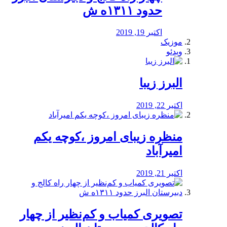
حدود ۱۳۱۱ه ش
اکتبر 19, 2019
موزیک
ویدئو
البرز زیبا
اکتبر 22, 2019
منظره‌‌ زیبای امروز ،کوچه یکم
امیرآباد
اکتبر 21, 2019
️تصویری کمیاب و کم‌نظیر از چهار