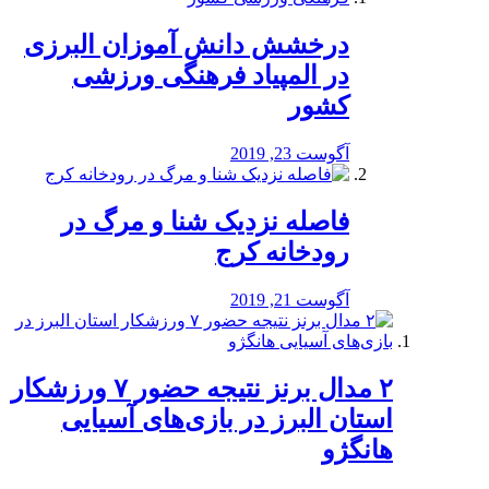
درخشش دانش آموزان البرزی
در المپیاد فرهنگی ورزشی
کشور
آگوست 23, 2019
️فاصله نزدیک شنا و مرگ در
رودخانه کرج
آگوست 21, 2019
۲ مدال برنز نتیجه حضور ۷ ورزشکار
استان البرز در بازی‌های آسیایی
هانگژو