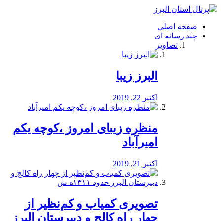
فصد
خون
صفحه اصلی
شرق
چند رسانه ای
تهران
تصاویر
خشکشویی
تصفیه
آب
البرز زیبا
طراحی
سایت
و
اکتبر 22, 2019
سئو
vip
منظره‌‌ زیبای امروز ،کوچه یکم
امیرآباد
اکتبر 21, 2019
️تصویری کمیاب و کم‌نظیر از
چهار راه كالج و دبيرستان البرز