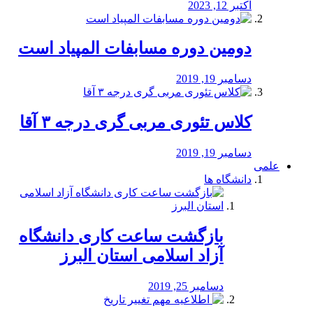
اکتبر 12, 2023
دومین دوره مسابفات المپیاد است
دسامبر 19, 2019
کلاس تئوری مربی گری درجه ۳ آقا
دسامبر 19, 2019
علمی
دانشگاه ها
بازگشت ساعت کاری دانشگاه
آزاد اسلامی استان البرز
دسامبر 25, 2019