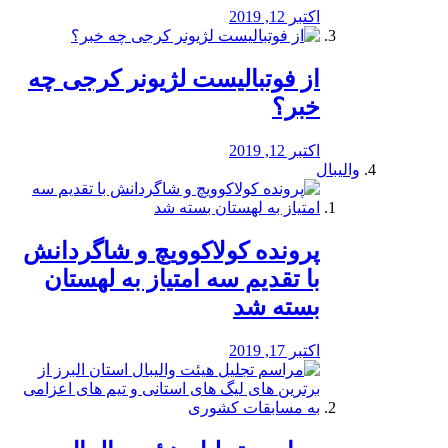
اکتبر 12, 2019
از فوتبالیست لژیونر کرجی چه
خبر؟
اکتبر 12, 2019
والیبال
پرونده کولاکوویچ و شاگردانش
با تقدیم سه امتیاز به لهستان
بسته شد
اکتبر 17, 2019