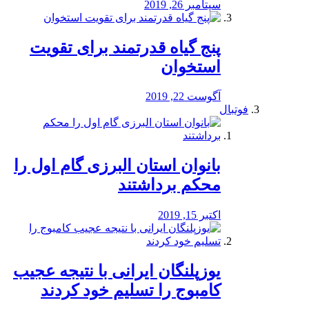
سپتامبر 26, 2019
پنج گیاه قدرتمند برای تقویت
استخوان
آگوست 22, 2019
فوتبال
بانوان استان البرزی گام اول را
محكم برداشتند
اکتبر 15, 2019
یوزپلنگان ایرانی با نتیجه عجیب
کامبوج را تسلیم خود کردند