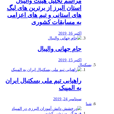
مراسم تجلیل هیئت والیبال
استان البرز از برترین های لیگ
های استانی و تیم های اعزامی
به مسابقات کشوری
اکتبر 16, 2019
جام جهانی والیبال
اکتبر 15, 2019
بسکتبال
راهیابی تیم ملی بسکتبال ایران
به المپیک
سپتامبر 24, 2019
شنا