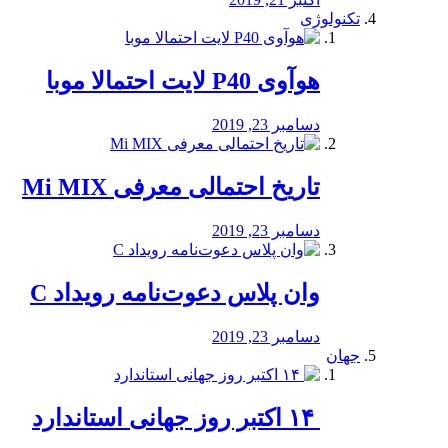
تکنولوژی
هوآوی P40 لایت احتمالا موبا
دسامبر 23, 2019
تاریخ احتمالی معرفی Mi MIX
دسامبر 23, 2019
وان پلاس دعوت‌نامه رویداد C
دسامبر 23, 2019
جهان
‏ ۱۴ اکتبر روز جهانی استاندارد