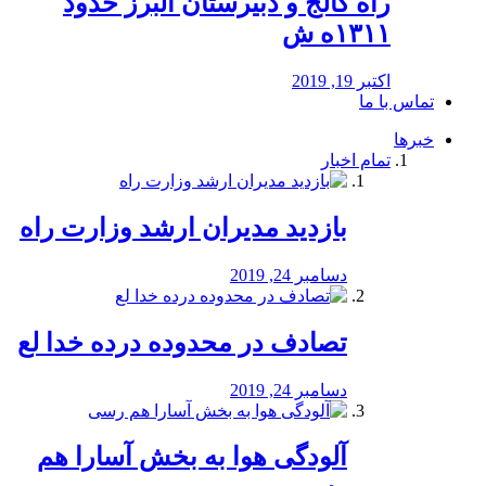
راه كالج و دبيرستان البرز حدود
۱۳۱۱ه ش
اکتبر 19, 2019
تماس با ما
خبرها
تمام اخبار
بازدید مدیران ارشد وزارت راه
دسامبر 24, 2019
تصادف در محدوده درده خدا لع
دسامبر 24, 2019
آلودگی هوا به بخش آسارا هم