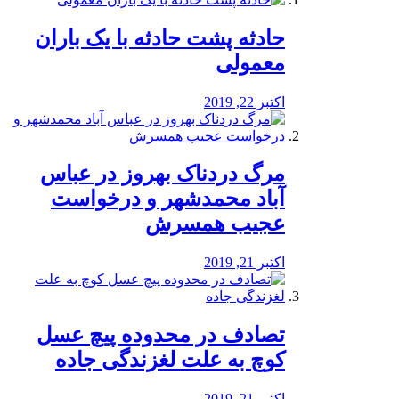
️حادثه پشت حادثه با یک باران
معمولی
اکتبر 22, 2019
مرگ دردناک بهروز در عباس
آباد محمدشهر و درخواست
عجیب همسرش
اکتبر 21, 2019
تصادف در محدوده پیچ عسل
کوچ به علت لغزندگی جاده
اکتبر 21, 2019