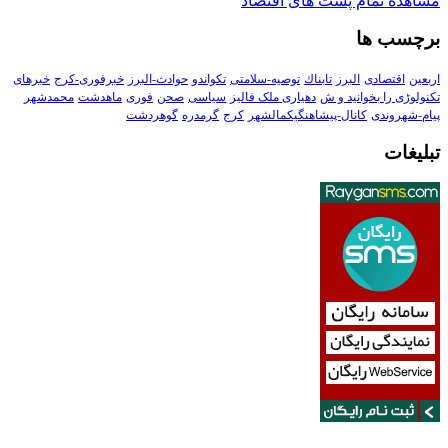
مشاهده تمام پست های اقتصاد
برچسب ها
اربعین
اقتصادی
البرز
تابناك
توصیه-سلامتی
تکواندو
حوادث-البرز
خبرفوری-کرج
خبرهای
تکنولوڑی را بخوانید و ش
دهیاری ملک فالیز
سیاسی
صحن
فوری
ماهدشت
محمدشهر
پیام-شهروندی
کانال-پیشاهنگیکمالشهر
کرج
گرمدره
گوهردشت
تبلیغات