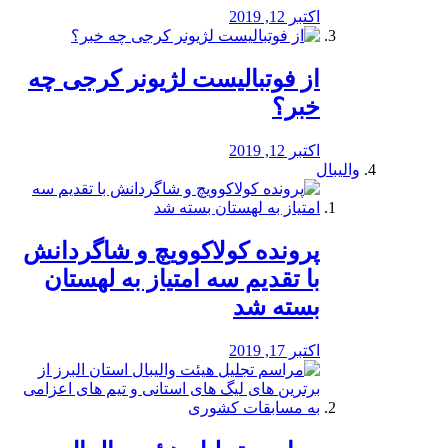
اکتبر 12, 2019
از فوتبالیست لژیونر کرجی چه
خبر؟
اکتبر 12, 2019
والیبال
پرونده کولاکوویچ و شاگردانش
با تقدیم سه امتیاز به لهستان
بسته شد
اکتبر 17, 2019