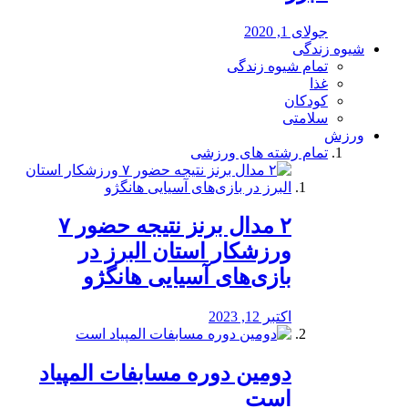
جولای 1, 2020
شیوه زندگی
تمام شیوه زندگی
غذا
کودکان
سلامتی
ورزش
تمام رشته های ورزشی
۲ مدال برنز نتیجه حضور ۷
ورزشکار استان البرز در
بازی‌های آسیایی هانگژو
اکتبر 12, 2023
دومین دوره مسابفات المپیاد
است