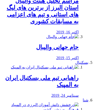
مراسم تجلیل هیئت والیبال
استان البرز از برترین های لیگ
های استانی و تیم های اعزامی
به مسابقات کشوری
اکتبر 16, 2019
جام جهانی والیبال
اکتبر 15, 2019
بسکتبال
راهیابی تیم ملی بسکتبال ایران
به المپیک
سپتامبر 24, 2019
شنا