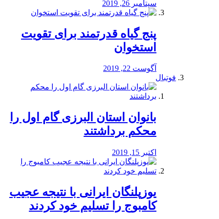
سپتامبر 26, 2019
پنج گیاه قدرتمند برای تقویت
استخوان
آگوست 22, 2019
فوتبال
بانوان استان البرزی گام اول را
محكم برداشتند
اکتبر 15, 2019
یوزپلنگان ایرانی با نتیجه عجیب
کامبوج را تسلیم خود کردند