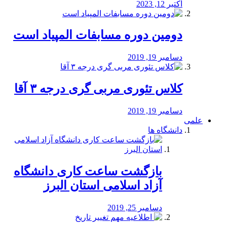
اکتبر 12, 2023
دومین دوره مسابفات المپیاد است
دسامبر 19, 2019
کلاس تئوری مربی گری درجه ۳ آقا
دسامبر 19, 2019
علمی
دانشگاه ها
بازگشت ساعت کاری دانشگاه
آزاد اسلامی استان البرز
دسامبر 25, 2019