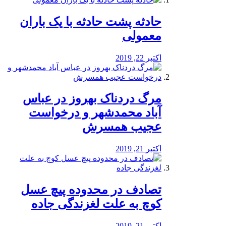
️حادثه پشت حادثه با یک باران
معمولی
اکتبر 22, 2019
مرگ دردناک بهروز در عباس
آباد محمدشهر و درخواست
عجیب همسرش
اکتبر 21, 2019
تصادف در محدوده پیچ عسل
کوچ به علت لغزندگی جاده
اکتبر 21, 2019