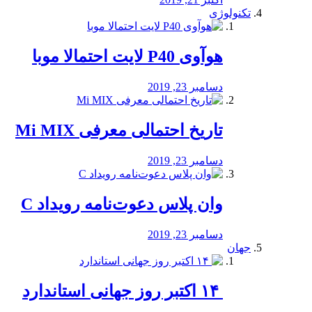
تکنولوژی
هوآوی P40 لایت احتمالا موبا
دسامبر 23, 2019
تاریخ احتمالی معرفی Mi MIX
دسامبر 23, 2019
وان پلاس دعوت‌نامه رویداد C
دسامبر 23, 2019
جهان
‏ ۱۴ اکتبر روز جهانی استاندارد