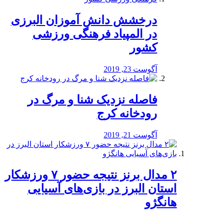
درخشش دانش آموزان البرزی
در المپیاد فرهنگی ورزشی
کشور
آگوست 23, 2019
️فاصله نزدیک شنا و مرگ در
رودخانه کرج
آگوست 21, 2019
۲ مدال برنز نتیجه حضور ۷ ورزشکار
استان البرز در بازی‌های آسیایی
هانگژو