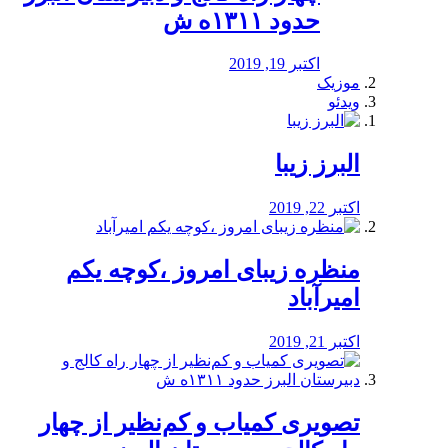
حدود ۱۳۱۱ه ش
اکتبر 19, 2019
موزیک
ویدئو
البرز زیبا
اکتبر 22, 2019
منظره‌‌ زیبای امروز ،کوچه یکم
امیرآباد
اکتبر 21, 2019
️تصویری کمیاب و کم‌نظیر از چهار