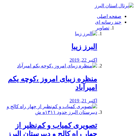
فصد
خون
صفحه اصلی
شرق
چند رسانه ای
تهران
تصاویر
خشکشویی
تصفیه
آب
البرز زیبا
طراحی
سایت
و
اکتبر 22, 2019
سئو
vip
منظره‌‌ زیبای امروز ،کوچه یکم
امیرآباد
اکتبر 21, 2019
️تصویری کمیاب و کم‌نظیر از
چهار راه كالج و دبيرستان البرز