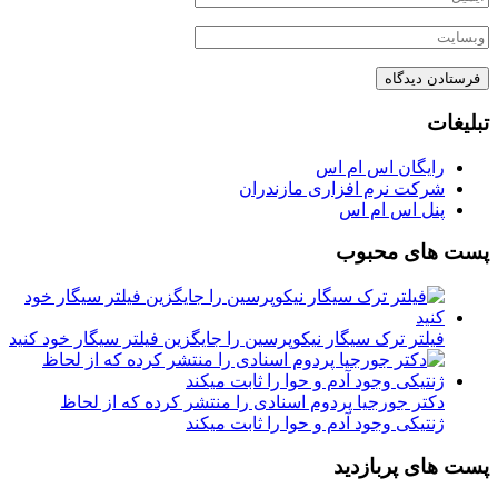
تبلیغات
رایگان اس ام اس
شرکت نرم افزاری مازندران
پنل اس ام اس
پست های محبوب
فیلتر ترک سیگار نیکوپرسین را جایگزین فیلتر سیگار خود کنید
دکتر جورجیا پردوم اسنادی را منتشر کرده که از لحاظ
ژنتیکی وجود آدم و حوا را ثابت میکند
پست های پربازدید