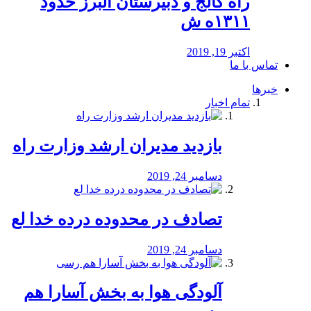
راه كالج و دبيرستان البرز حدود
۱۳۱۱ه ش
اکتبر 19, 2019
تماس با ما
خبرها
تمام اخبار
بازدید مدیران ارشد وزارت راه
دسامبر 24, 2019
تصادف در محدوده درده خدا لع
دسامبر 24, 2019
آلودگی هوا به بخش آسارا هم