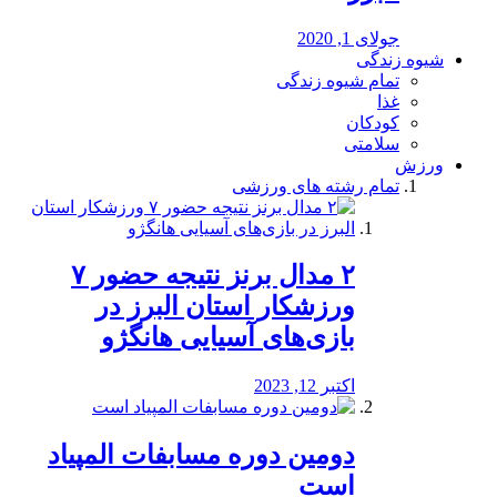
جولای 1, 2020
شیوه زندگی
تمام شیوه زندگی
غذا
کودکان
سلامتی
ورزش
تمام رشته های ورزشی
۲ مدال برنز نتیجه حضور ۷
ورزشکار استان البرز در
بازی‌های آسیایی هانگژو
اکتبر 12, 2023
دومین دوره مسابفات المپیاد
است