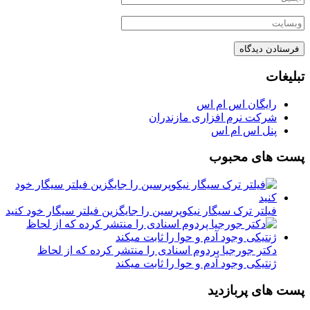
تبلیغات
رایگان اس ام اس
شرکت نرم افزاری مازندران
پنل اس ام اس
پست های محبوب
فیلتر ترک سیگار نیکوپرسین را جایگزین فیلتر سیگار خود کنید
دکتر جورجیا پردوم اسنادی را منتشر کرده که از لحاظ
ژنتیکی وجود آدم و حوا را ثابت میکند
پست های پربازدید