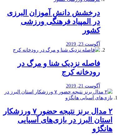
درخشش دانش آموزان البرزی
در المپیاد فرهنگی ورزشی
کشور
آگوست 23, 2019
️فاصله نزدیک شنا و مرگ در
رودخانه کرج
آگوست 21, 2019
۲ مدال برنز نتیجه حضور ۷ ورزشکار
استان البرز در بازی‌های آسیایی
هانگژو