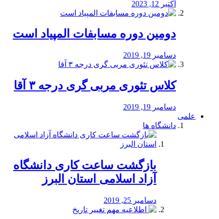
اکتبر 12, 2023
دومین دوره مسابفات المپیاد است
دسامبر 19, 2019
کلاس تئوری مربی گری درجه ۳ آقا
دسامبر 19, 2019
علمی
دانشگاه ها
بازگشت ساعت کاری دانشگاه
آزاد اسلامی استان البرز
دسامبر 25, 2019