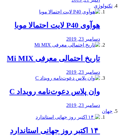
تکنولوژی
هوآوی P40 لایت احتمالا موبا
دسامبر 23, 2019
تاریخ احتمالی معرفی Mi MIX
دسامبر 23, 2019
وان پلاس دعوت‌نامه رویداد C
دسامبر 23, 2019
جهان
‏ ۱۴ اکتبر روز جهانی استاندارد