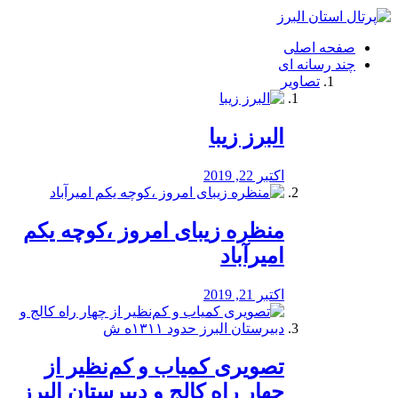
فصد
خون
صفحه اصلی
شرق
چند رسانه ای
تهران
تصاویر
خشکشویی
تصفیه
آب
البرز زیبا
طراحی
سایت
و
اکتبر 22, 2019
سئو
vip
منظره‌‌ زیبای امروز ،کوچه یکم
امیرآباد
اکتبر 21, 2019
️تصویری کمیاب و کم‌نظیر از
چهار راه كالج و دبيرستان البرز