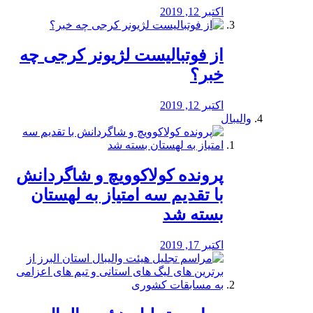
اکتبر 12, 2019
از فوتبالیست لژیونر کرجی چه
خبر؟
اکتبر 12, 2019
والیبال
پرونده کولاکوویچ و شاگردانش
با تقدیم سه امتیاز به لهستان
بسته شد
اکتبر 17, 2019