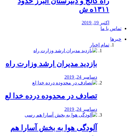
راه كالج و دبيرستان البرز حدود
۱۳۱۱ه ش
اکتبر 19, 2019
تماس با ما
خبرها
تمام اخبار
بازدید مدیران ارشد وزارت راه
دسامبر 24, 2019
تصادف در محدوده درده خدا لع
دسامبر 24, 2019
آلودگی هوا به بخش آسارا هم