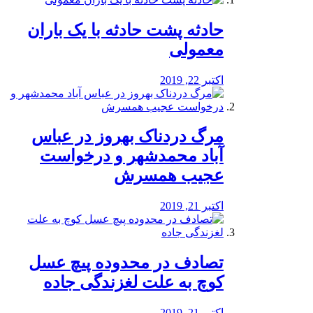
️حادثه پشت حادثه با یک باران
معمولی
اکتبر 22, 2019
مرگ دردناک بهروز در عباس
آباد محمدشهر و درخواست
عجیب همسرش
اکتبر 21, 2019
تصادف در محدوده پیچ عسل
کوچ به علت لغزندگی جاده
اکتبر 21, 2019