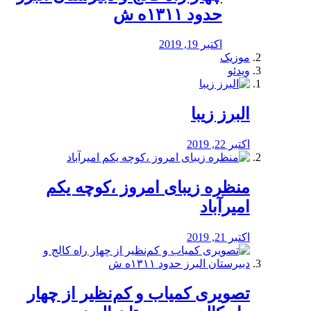
حدود ۱۳۱۱ه ش
اکتبر 19, 2019
موزیک
ویدئو
البرز زیبا
اکتبر 22, 2019
منظره‌‌ زیبای امروز ،کوچه یکم
امیرآباد
اکتبر 21, 2019
️تصویری کمیاب و کم‌نظیر از چهار