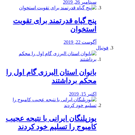
سپتامبر 26, 2019
پنج گیاه قدرتمند برای تقویت
استخوان
آگوست 22, 2019
فوتبال
بانوان استان البرزی گام اول را
محكم برداشتند
اکتبر 15, 2019
یوزپلنگان ایرانی با نتیجه عجیب
کامبوج را تسلیم خود کردند