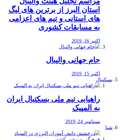
مراسم تجلیل هیئت والیبال
استان البرز از برترین های لیگ
های استانی و تیم های اعزامی
به مسابقات کشوری
اکتبر 16, 2019
جام جهانی والیبال
اکتبر 15, 2019
بسکتبال
راهیابی تیم ملی بسکتبال ایران
به المپیک
سپتامبر 24, 2019
شنا