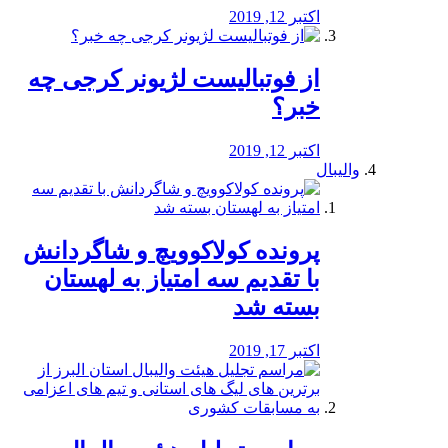
اکتبر 12, 2019
از فوتبالیست لژیونر کرجی چه
خبر؟
اکتبر 12, 2019
والیبال
پرونده کولاکوویچ و شاگردانش
با تقدیم سه امتیاز به لهستان
بسته شد
اکتبر 17, 2019