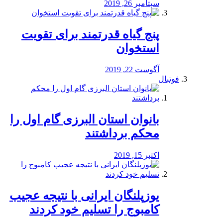
سپتامبر 26, 2019
پنج گیاه قدرتمند برای تقویت
استخوان
آگوست 22, 2019
فوتبال
بانوان استان البرزی گام اول را
محكم برداشتند
اکتبر 15, 2019
یوزپلنگان ایرانی با نتیجه عجیب
کامبوج را تسلیم خود کردند