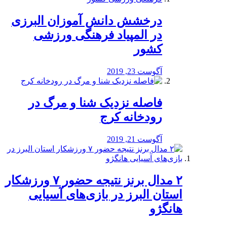
درخشش دانش آموزان البرزی
در المپیاد فرهنگی ورزشی
کشور
آگوست 23, 2019
️فاصله نزدیک شنا و مرگ در
رودخانه کرج
آگوست 21, 2019
۲ مدال برنز نتیجه حضور ۷ ورزشکار
استان البرز در بازی‌های آسیایی
هانگژو