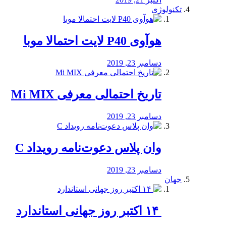
تکنولوژی
هوآوی P40 لایت احتمالا موبا
دسامبر 23, 2019
تاریخ احتمالی معرفی Mi MIX
دسامبر 23, 2019
وان پلاس دعوت‌نامه رویداد C
دسامبر 23, 2019
جهان
‏ ۱۴ اکتبر روز جهانی استاندارد