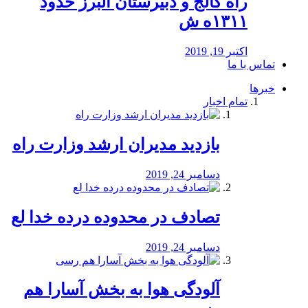
راه كالج و دبيرستان البرز حدود
۱۳۱۱ه ش
اکتبر 19, 2019
تماس با ما
خبرها
تمام اخبار
بازدید مدیران ارشد وزارت راه
دسامبر 24, 2019
تصادف در محدوده درده خدا لع
دسامبر 24, 2019
آلودگی هوا به بخش آسارا هم