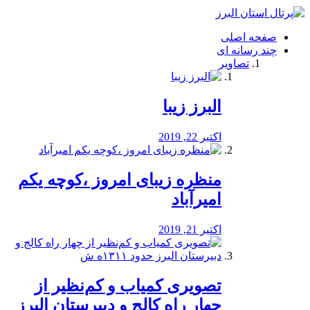
فصد
خون
صفحه اصلی
شرق
چند رسانه ای
تهران
تصاویر
خشکشویی
تصفیه
آب
البرز زیبا
طراحی
سایت
و
اکتبر 22, 2019
سئو
vip
منظره‌‌ زیبای امروز ،کوچه یکم
امیرآباد
اکتبر 21, 2019
️تصویری کمیاب و کم‌نظیر از
چهار راه كالج و دبيرستان البرز