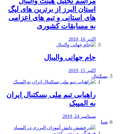
مراسم تجلیل هیئت والیبال
استان البرز از برترین های لیگ
های استانی و تیم های اعزامی
به مسابقات کشوری
اکتبر 16, 2019
جام جهانی والیبال
اکتبر 15, 2019
بسکتبال
راهیابی تیم ملی بسکتبال ایران
به المپیک
سپتامبر 24, 2019
شنا