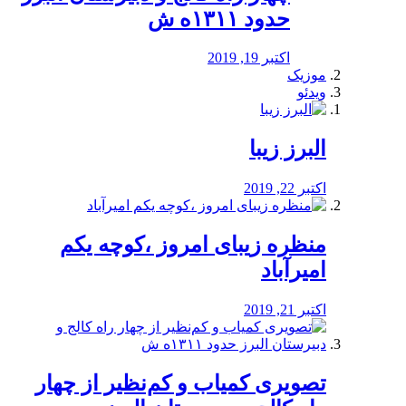
حدود ۱۳۱۱ه ش
اکتبر 19, 2019
موزیک
ویدئو
البرز زیبا
اکتبر 22, 2019
منظره‌‌ زیبای امروز ،کوچه یکم
امیرآباد
اکتبر 21, 2019
️تصویری کمیاب و کم‌نظیر از چهار