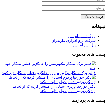
تبلیغات
رایگان اس ام اس
شرکت نرم افزاری مازندران
پنل اس ام اس
پست های محبوب
فیلتر ترک سیگار نیکوپرسین را جایگزین فیلتر سیگار خود کنید
دکتر جورجیا پردوم اسنادی را منتشر کرده که از لحاظ
ژنتیکی وجود آدم و حوا را ثابت میکند
پست های پربازدید