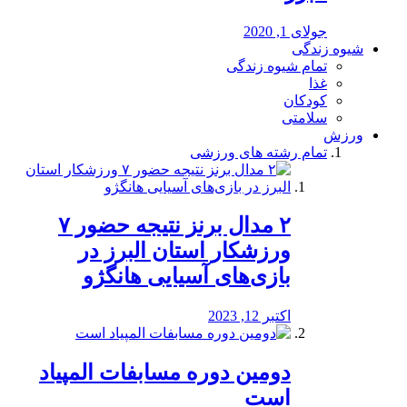
جولای 1, 2020
شیوه زندگی
تمام شیوه زندگی
غذا
کودکان
سلامتی
ورزش
تمام رشته های ورزشی
۲ مدال برنز نتیجه حضور ۷
ورزشکار استان البرز در
بازی‌های آسیایی هانگژو
اکتبر 12, 2023
دومین دوره مسابفات المپیاد
است