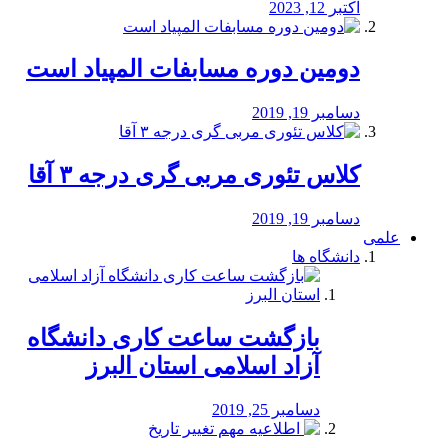
اکتبر 12, 2023
دومین دوره مسابفات المپیاد است
دسامبر 19, 2019
کلاس تئوری مربی گری درجه ۳ آقا
دسامبر 19, 2019
علمی
دانشگاه ها
بازگشت ساعت کاری دانشگاه
آزاد اسلامی استان البرز
دسامبر 25, 2019