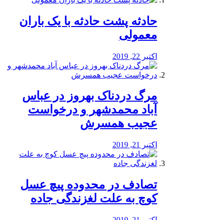
️حادثه پشت حادثه با یک باران
معمولی
اکتبر 22, 2019
مرگ دردناک بهروز در عباس
آباد محمدشهر و درخواست
عجیب همسرش
اکتبر 21, 2019
تصادف در محدوده پیچ عسل
کوچ به علت لغزندگی جاده
اکتبر 21, 2019