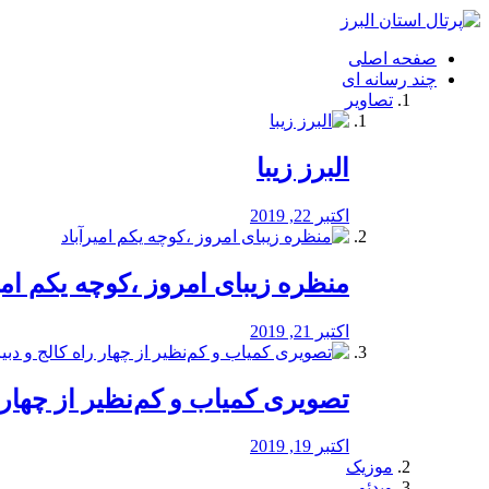
فصد
خون
صفحه اصلی
شرق
چند رسانه ای
تهران
تصاویر
خشکشویی
تصفیه
آب
البرز زیبا
طراحی
سایت
و
اکتبر 22, 2019
سئو
vip
منظره‌‌ زیبای امروز ،کوچه یکم امی
اکتبر 21, 2019
️تصویری کمیاب و کم‌نظیر از چهار راه 
اکتبر 19, 2019
موزیک
ویدئو