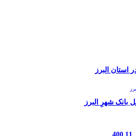
 استان البرز
بانک شهرِ البرز
4