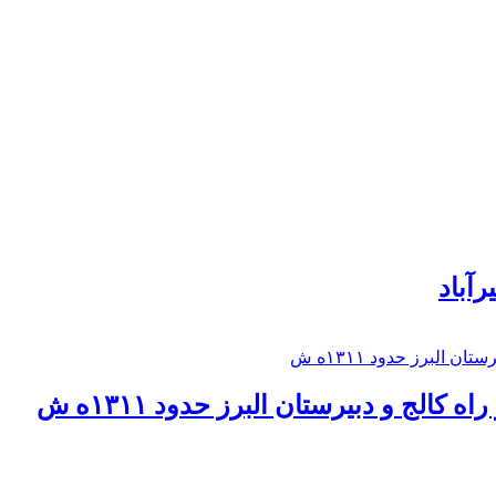
رآباد
كالج و دبيرستان البرز حدود ۱۳۱۱ه ش