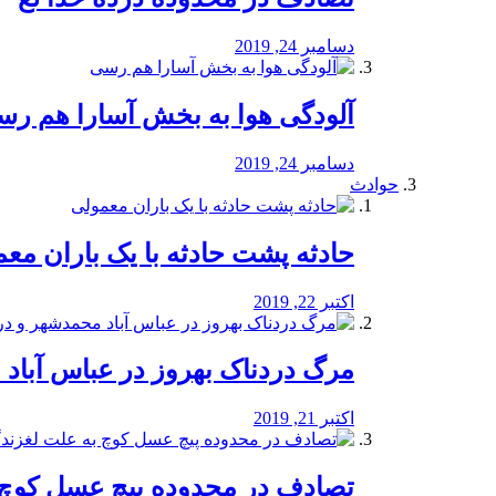
دسامبر 24, 2019
آلودگی هوا به بخش آسارا هم ر
دسامبر 24, 2019
حوادث
️حادثه پشت حادثه با یک باران مع
اکتبر 22, 2019
مرگ دردناک بهروز در عباس آب
اکتبر 21, 2019
تصادف در محدوده پیچ عسل کوچ 