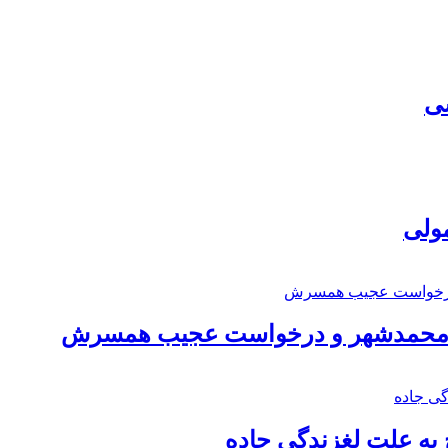
سی
مولی
اد محمدشهر و درخواست عجیب همسرش
به علت لغزندگی جاده