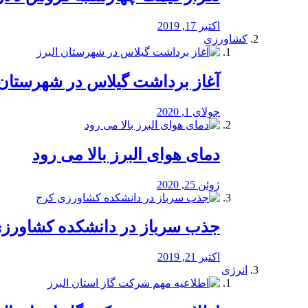
اکتبر 17, 2019
کشاورزی
آغاز برداشت گیلاس در شهرستان 
جولای 1, 2020
دمای هوای البرز بالا می رود
ژوئن 25, 2020
جذب سرباز در دانشکده کشاورز
اکتبر 21, 2019
انرژی