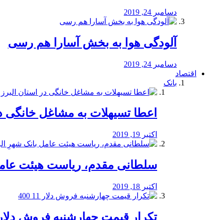
دسامبر 24, 2019
آلودگی هوا به بخش آسارا هم رسی
دسامبر 24, 2019
اقتصاد
بانک
️اعطا تسیهلات به مشاغل خانگی در
اکتبر 19, 2019
سلطانی مقدم، ریاست هیئت عامل 
اکتبر 18, 2019
تکرار قیمت چهارشنبه فروش دلار 11 00