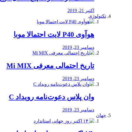
اکتبر 21, 2019
تکنولوژی
هوآوی P40 لایت احتمالا موبا
دسامبر 23, 2019
تاریخ احتمالی معرفی Mi MIX
دسامبر 23, 2019
وان پلاس دعوت‌نامه رویداد C
دسامبر 23, 2019
جهان