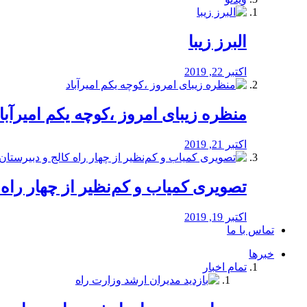
البرز زیبا
اکتبر 22, 2019
منظره‌‌ زیبای امروز ،کوچه یکم امیرآبا
اکتبر 21, 2019
️تصویری کمیاب و کم‌نظیر از چهار راه كالج
اکتبر 19, 2019
تماس با ما
خبرها
تمام اخبار