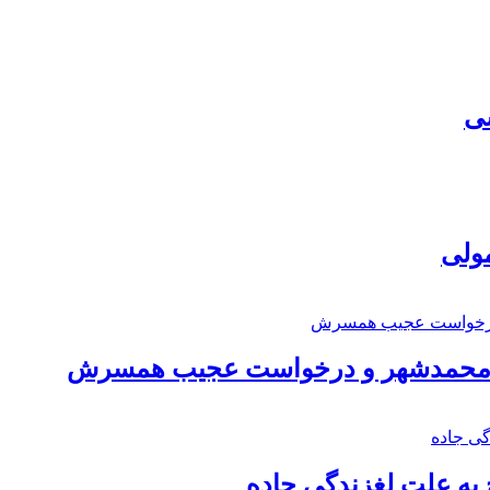
سی
مولی
اد محمدشهر و درخواست عجیب همسرش
به علت لغزندگی جاده