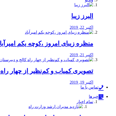
البرز زیبا
اکتبر 22, 2019
منظره‌‌ زیبای امروز ،کوچه یکم امیرآبا
اکتبر 21, 2019
️تصویری کمیاب و کم‌نظیر از چهار راه كالج
اکتبر 19, 2019
تماس با ما
خبرها
تمام اخبار