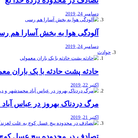
تصادف در محدوده درده خدا لع
دسامبر 24, 2019
آلودگی هوا به بخش آسارا هم ر
دسامبر 24, 2019
حوادث
️حادثه پشت حادثه با یک باران مع
اکتبر 22, 2019
مرگ دردناک بهروز در عباس آب
اکتبر 21, 2019
تصادف در محدوده پیچ عسل کوچ 