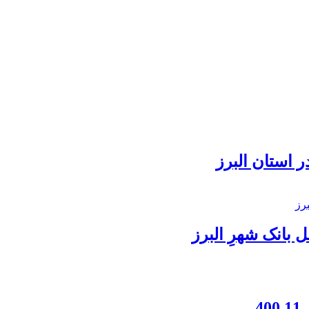
 استان البرز
بانک شهرِ البرز
4