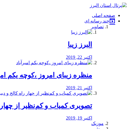
فصد
خون
صفحه اصلی
شرق
چند رسانه ای
تهران
تصاویر
خشکشویی
تصفیه
آب
البرز زیبا
طراحی
سایت
و
اکتبر 22, 2019
سئو
vip
منظره‌‌ زیبای امروز ،کوچه یکم امی
اکتبر 21, 2019
️تصویری کمیاب و کم‌نظیر از چهار راه 
اکتبر 19, 2019
موزیک
ویدئو