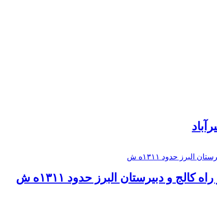
رآباد
كالج و دبيرستان البرز حدود ۱۳۱۱ه ش