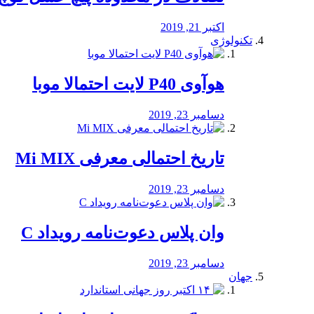
اکتبر 21, 2019
تکنولوژی
هوآوی P40 لایت احتمالا موبا
دسامبر 23, 2019
تاریخ احتمالی معرفی Mi MIX
دسامبر 23, 2019
وان پلاس دعوت‌نامه رویداد C
دسامبر 23, 2019
جهان