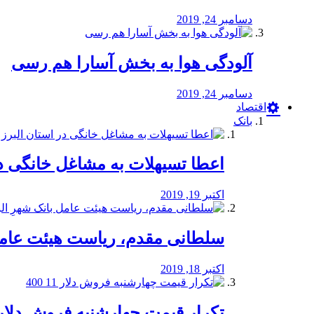
دسامبر 24, 2019
آلودگی هوا به بخش آسارا هم رسی
دسامبر 24, 2019
اقتصاد
بانک
️اعطا تسیهلات به مشاغل خانگی در
اکتبر 19, 2019
سلطانی مقدم، ریاست هیئت عامل 
اکتبر 18, 2019
تکرار قیمت چهارشنبه فروش دلار 11 00