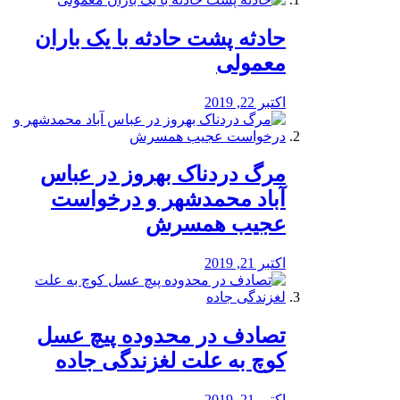
️حادثه پشت حادثه با یک باران
معمولی
اکتبر 22, 2019
مرگ دردناک بهروز در عباس
آباد محمدشهر و درخواست
عجیب همسرش
اکتبر 21, 2019
تصادف در محدوده پیچ عسل
کوچ به علت لغزندگی جاده
اکتبر 21, 2019