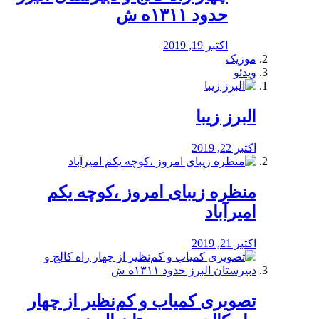
حدود ۱۳۱۱ه ش
اکتبر 19, 2019
موزیک
ویدئو
البرز زیبا
اکتبر 22, 2019
منظره‌‌ زیبای امروز ،کوچه یکم
امیرآباد
اکتبر 21, 2019
️تصویری کمیاب و کم‌نظیر از چهار