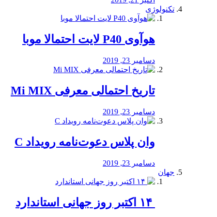
تکنولوژی
هوآوی P40 لایت احتمالا موبا
دسامبر 23, 2019
تاریخ احتمالی معرفی Mi MIX
دسامبر 23, 2019
وان پلاس دعوت‌نامه رویداد C
دسامبر 23, 2019
جهان
‏ ۱۴ اکتبر روز جهانی استاندارد