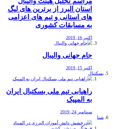
مراسم تجلیل هیئت والیبال
استان البرز از برترین های لیگ
های استانی و تیم های اعزامی
به مسابقات کشوری
اکتبر 16, 2019
جام جهانی والیبال
اکتبر 15, 2019
بسکتبال
راهیابی تیم ملی بسکتبال ایران
به المپیک
سپتامبر 24, 2019
شنا