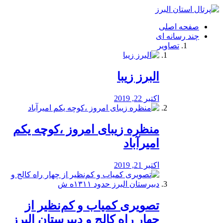
فصد
خون
صفحه اصلی
شرق
چند رسانه ای
تهران
تصاویر
خشکشویی
تصفیه
آب
البرز زیبا
طراحی
سایت
و
اکتبر 22, 2019
سئو
vip
منظره‌‌ زیبای امروز ،کوچه یکم
امیرآباد
اکتبر 21, 2019
️تصویری کمیاب و کم‌نظیر از
چهار راه كالج و دبيرستان البرز