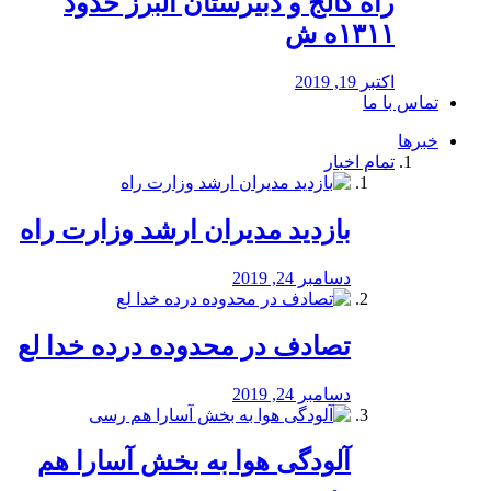
راه كالج و دبيرستان البرز حدود
۱۳۱۱ه ش
اکتبر 19, 2019
تماس با ما
خبرها
تمام اخبار
بازدید مدیران ارشد وزارت راه
دسامبر 24, 2019
تصادف در محدوده درده خدا لع
دسامبر 24, 2019
آلودگی هوا به بخش آسارا هم