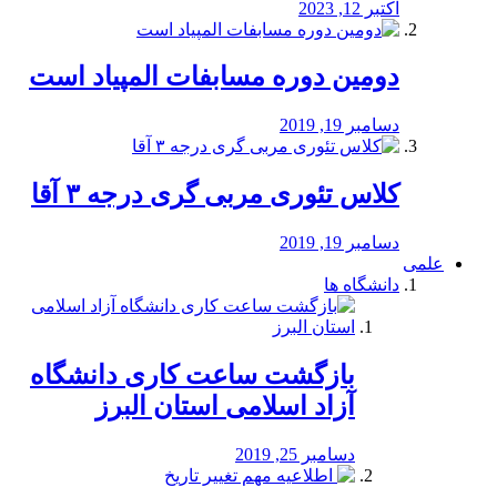
اکتبر 12, 2023
دومین دوره مسابفات المپیاد است
دسامبر 19, 2019
کلاس تئوری مربی گری درجه ۳ آقا
دسامبر 19, 2019
علمی
دانشگاه ها
بازگشت ساعت کاری دانشگاه
آزاد اسلامی استان البرز
دسامبر 25, 2019