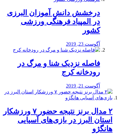
درخشش دانش آموزان البرزی
در المپیاد فرهنگی ورزشی
کشور
آگوست 23, 2019
️فاصله نزدیک شنا و مرگ در
رودخانه کرج
آگوست 21, 2019
۲ مدال برنز نتیجه حضور ۷ ورزشکار
استان البرز در بازی‌های آسیایی
هانگژو