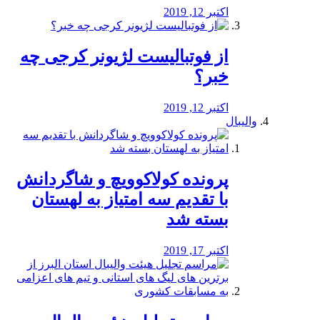
اکتبر 12, 2019
از فوتبالیست لژیونر کرجی چه
خبر؟
اکتبر 12, 2019
والیبال
پرونده کولاکوویچ و شاگردانش
با تقدیم سه امتیاز به لهستان
بسته شد
اکتبر 17, 2019