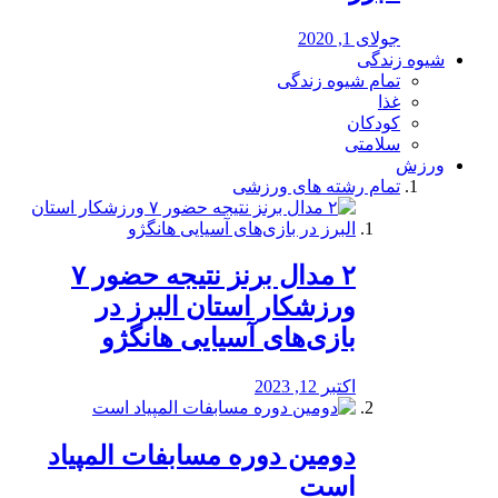
جولای 1, 2020
شیوه زندگی
تمام شیوه زندگی
غذا
کودکان
سلامتی
ورزش
تمام رشته های ورزشی
۲ مدال برنز نتیجه حضور ۷
ورزشکار استان البرز در
بازی‌های آسیایی هانگژو
اکتبر 12, 2023
دومین دوره مسابفات المپیاد
است