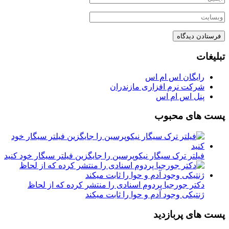
تبلیغات
رایگان اس ام اس
شرکت نرم افزاری مازندران
پنل اس ام اس
پست های محبوب
فیلتر ترک سیگار نیکوپرسین را جایگزین فیلتر سیگار خود کنید
دکتر جورجیا پردوم اسنادی را منتشر کرده که از لحاظ
ژنتیکی وجود آدم و حوا را ثابت میکند
پست های پربازدید