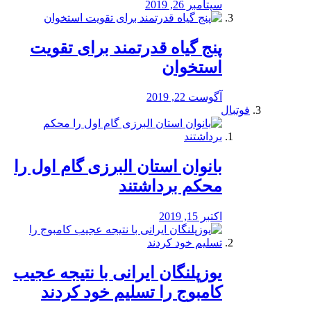
سپتامبر 26, 2019
پنج گیاه قدرتمند برای تقویت
استخوان
آگوست 22, 2019
فوتبال
بانوان استان البرزی گام اول را
محكم برداشتند
اکتبر 15, 2019
یوزپلنگان ایرانی با نتیجه عجیب
کامبوج را تسلیم خود کردند