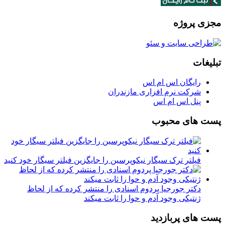
مجزی پروژه
تبلیغات
رایگان اس ام اس
شرکت نرم افزاری مازندران
پنل اس ام اس
پست های محبوب
فیلتر ترک سیگار نیکوپرسین را جایگزین فیلتر سیگار خود کنید
دکتر جورجیا پردوم اسنادی را منتشر کرده که از لحاظ
ژنتیکی وجود آدم و حوا را ثابت میکند
پست های پربازدید