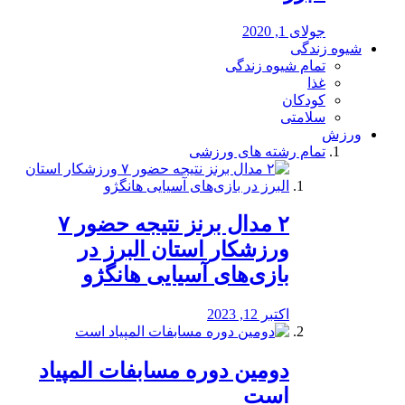
جولای 1, 2020
شیوه زندگی
تمام شیوه زندگی
غذا
کودکان
سلامتی
ورزش
تمام رشته های ورزشی
۲ مدال برنز نتیجه حضور ۷
ورزشکار استان البرز در
بازی‌های آسیایی هانگژو
اکتبر 12, 2023
دومین دوره مسابفات المپیاد
است