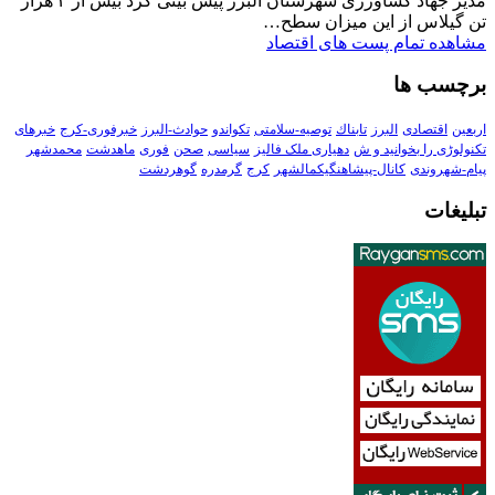
مدیر جهاد کشاورزی شهرستان البرز پیش بینی کرد بیش از ۳ هزار
تن گیلاس از این میزان سطح…
مشاهده تمام پست های اقتصاد
برچسب ها
اربعین
اقتصادی
البرز
تابناك
توصیه-سلامتی
تکواندو
حوادث-البرز
خبرفوری-کرج
خبرهای
تکنولوڑی را بخوانید و ش
دهیاری ملک فالیز
سیاسی
صحن
فوری
ماهدشت
محمدشهر
پیام-شهروندی
کانال-پیشاهنگیکمالشهر
کرج
گرمدره
گوهردشت
تبلیغات