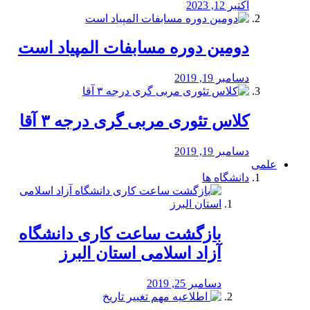
اکتبر 12, 2023
دومین دوره مسابفات المپیاد است
دسامبر 19, 2019
کلاس تئوری مربی گری درجه ۳ آقا
دسامبر 19, 2019
علمی
دانشگاه ها
بازگشت ساعت کاری دانشگاه
آزاد اسلامی استان البرز
دسامبر 25, 2019