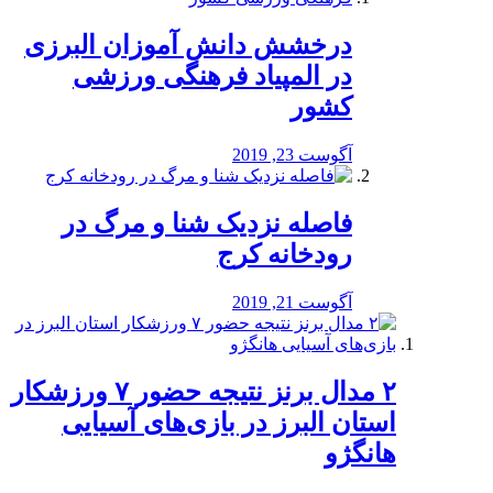
درخشش دانش آموزان البرزی
در المپیاد فرهنگی ورزشی
کشور
آگوست 23, 2019
️فاصله نزدیک شنا و مرگ در
رودخانه کرج
آگوست 21, 2019
۲ مدال برنز نتیجه حضور ۷ ورزشکار
استان البرز در بازی‌های آسیایی
هانگژو