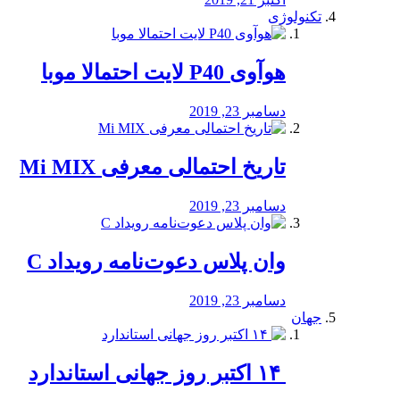
تکنولوژی
هوآوی P40 لایت احتمالا موبا
دسامبر 23, 2019
تاریخ احتمالی معرفی Mi MIX
دسامبر 23, 2019
وان پلاس دعوت‌نامه رویداد C
دسامبر 23, 2019
جهان
‏ ۱۴ اکتبر روز جهانی استاندارد