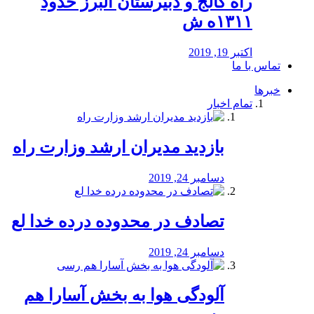
راه كالج و دبيرستان البرز حدود
۱۳۱۱ه ش
اکتبر 19, 2019
تماس با ما
خبرها
تمام اخبار
بازدید مدیران ارشد وزارت راه
دسامبر 24, 2019
تصادف در محدوده درده خدا لع
دسامبر 24, 2019
آلودگی هوا به بخش آسارا هم