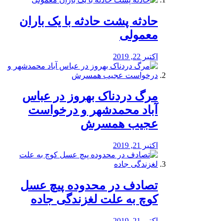
️حادثه پشت حادثه با یک باران
معمولی
اکتبر 22, 2019
مرگ دردناک بهروز در عباس
آباد محمدشهر و درخواست
عجیب همسرش
اکتبر 21, 2019
تصادف در محدوده پیچ عسل
کوچ به علت لغزندگی جاده
اکتبر 21, 2019