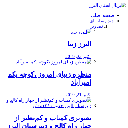
فصد
خون
صفحه اصلی
شرق
چند رسانه ای
تهران
تصاویر
خشکشویی
تصفیه
آب
البرز زیبا
طراحی
سایت
و
اکتبر 22, 2019
سئو
vip
منظره‌‌ زیبای امروز ،کوچه یکم
امیرآباد
اکتبر 21, 2019
️تصویری کمیاب و کم‌نظیر از
چهار راه كالج و دبيرستان البرز