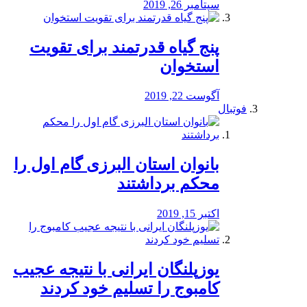
سپتامبر 26, 2019
پنج گیاه قدرتمند برای تقویت
استخوان
آگوست 22, 2019
فوتبال
بانوان استان البرزی گام اول را
محكم برداشتند
اکتبر 15, 2019
یوزپلنگان ایرانی با نتیجه عجیب
کامبوج را تسلیم خود کردند