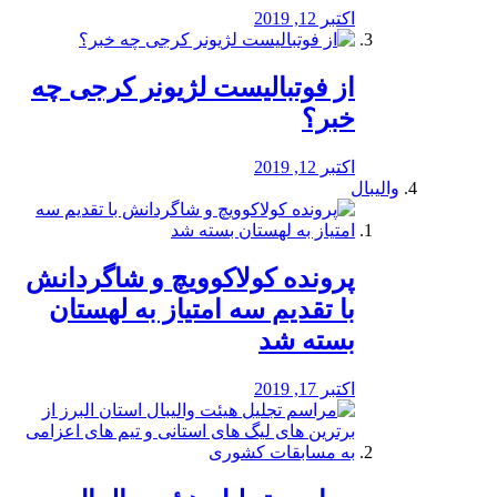
اکتبر 12, 2019
از فوتبالیست لژیونر کرجی چه
خبر؟
اکتبر 12, 2019
والیبال
پرونده کولاکوویچ و شاگردانش
با تقدیم سه امتیاز به لهستان
بسته شد
اکتبر 17, 2019