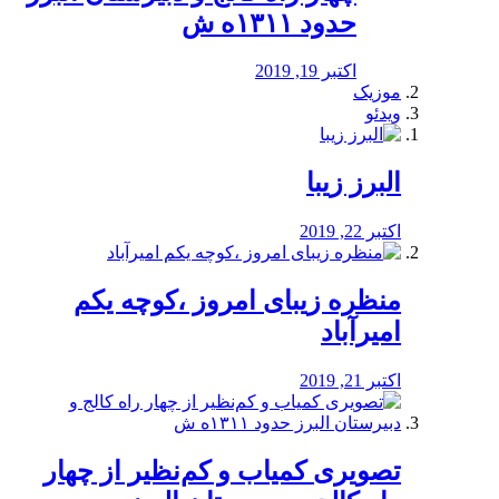
حدود ۱۳۱۱ه ش
اکتبر 19, 2019
موزیک
ویدئو
البرز زیبا
اکتبر 22, 2019
منظره‌‌ زیبای امروز ،کوچه یکم
امیرآباد
اکتبر 21, 2019
️تصویری کمیاب و کم‌نظیر از چهار