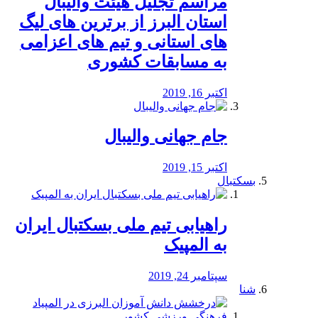
مراسم تجلیل هیئت والیبال
استان البرز از برترین های لیگ
های استانی و تیم های اعزامی
به مسابقات کشوری
اکتبر 16, 2019
جام جهانی والیبال
اکتبر 15, 2019
بسکتبال
راهیابی تیم ملی بسکتبال ایران
به المپیک
سپتامبر 24, 2019
شنا