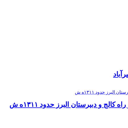
رآباد
كالج و دبيرستان البرز حدود ۱۳۱۱ه ش