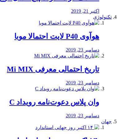
اکتبر 21, 2019
تکنولوژی
هوآوی P40 لایت احتمالا موبا
دسامبر 23, 2019
تاریخ احتمالی معرفی Mi MIX
دسامبر 23, 2019
وان پلاس دعوت‌نامه رویداد C
دسامبر 23, 2019
جهان