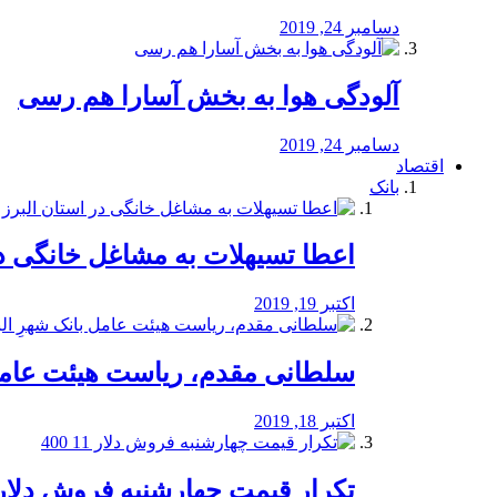
دسامبر 24, 2019
آلودگی هوا به بخش آسارا هم رسی
دسامبر 24, 2019
اقتصاد
بانک
️اعطا تسیهلات به مشاغل خانگی در
اکتبر 19, 2019
سلطانی مقدم، ریاست هیئت عامل 
اکتبر 18, 2019
تکرار قیمت چهارشنبه فروش دلار 11 00