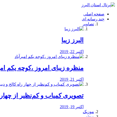
فصد
خون
صفحه اصلی
شرق
چند رسانه ای
تهران
تصاویر
خشکشویی
تصفیه
آب
البرز زیبا
طراحی
سایت
و
اکتبر 22, 2019
سئو
vip
منظره‌‌ زیبای امروز ،کوچه یکم امی
اکتبر 21, 2019
️تصویری کمیاب و کم‌نظیر از چهار راه 
اکتبر 19, 2019
موزیک
ویدئو