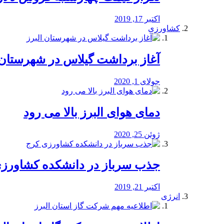
اکتبر 17, 2019
کشاورزی
آغاز برداشت گیلاس در شهرستان 
جولای 1, 2020
دمای هوای البرز بالا می رود
ژوئن 25, 2020
جذب سرباز در دانشکده کشاورز
اکتبر 21, 2019
انرژی