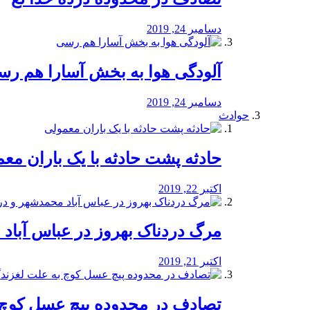
دسامبر 24, 2019
آلودگی هوا به بخش آسارا هم ر
دسامبر 24, 2019
حوادث
️حادثه پشت حادثه با یک باران مع
اکتبر 22, 2019
مرگ دردناک بهروز در عباس آب
اکتبر 21, 2019
تصادف در محدوده پیچ عسل کوچ 