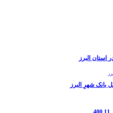
 استان البرز
بانک شهرِ البرز
4