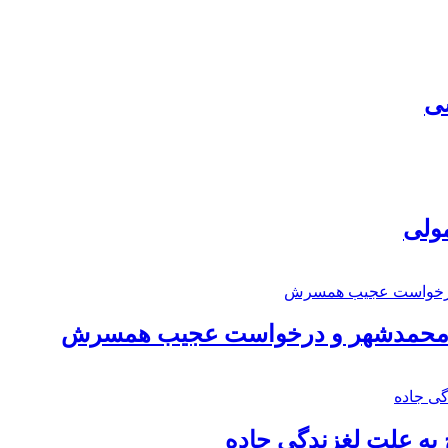
سی
مولی
اد محمدشهر و درخواست عجیب همسرش
به علت لغزندگی جاده