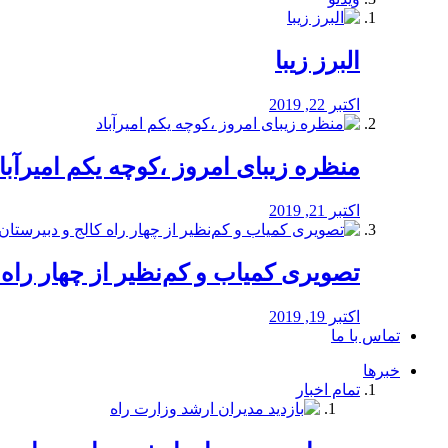
البرز زیبا
اکتبر 22, 2019
منظره‌‌ زیبای امروز ،کوچه یکم امیرآبا
اکتبر 21, 2019
️تصویری کمیاب و کم‌نظیر از چهار راه كالج
اکتبر 19, 2019
تماس با ما
خبرها
تمام اخبار