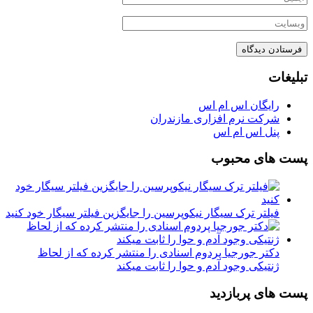
تبلیغات
رایگان اس ام اس
شرکت نرم افزاری مازندران
پنل اس ام اس
پست های محبوب
فیلتر ترک سیگار نیکوپرسین را جایگزین فیلتر سیگار خود کنید
دکتر جورجیا پردوم اسنادی را منتشر کرده که از لحاظ
ژنتیکی وجود آدم و حوا را ثابت میکند
پست های پربازدید