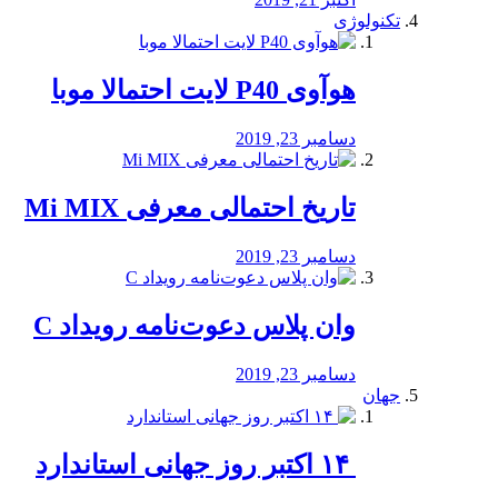
تکنولوژی
هوآوی P40 لایت احتمالا موبا
دسامبر 23, 2019
تاریخ احتمالی معرفی Mi MIX
دسامبر 23, 2019
وان پلاس دعوت‌نامه رویداد C
دسامبر 23, 2019
جهان
‏ ۱۴ اکتبر روز جهانی استاندارد