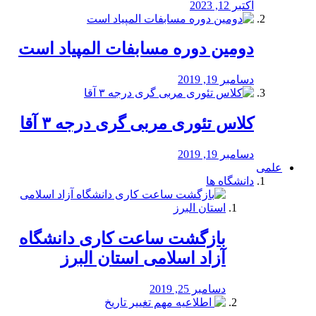
اکتبر 12, 2023
دومین دوره مسابفات المپیاد است
دسامبر 19, 2019
کلاس تئوری مربی گری درجه ۳ آقا
دسامبر 19, 2019
علمی
دانشگاه ها
بازگشت ساعت کاری دانشگاه
آزاد اسلامی استان البرز
دسامبر 25, 2019