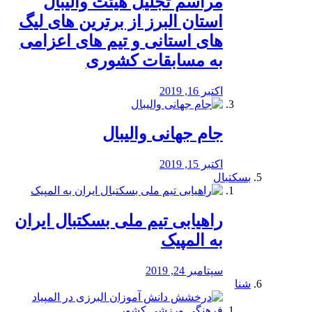
مراسم تجلیل هیئت والیبال
استان البرز از برترین های لیگ
های استانی و تیم های اعزامی
به مسابقات کشوری
اکتبر 16, 2019
جام جهانی والیبال
اکتبر 15, 2019
بسکتبال
راهیابی تیم ملی بسکتبال ایران
به المپیک
سپتامبر 24, 2019
شنا