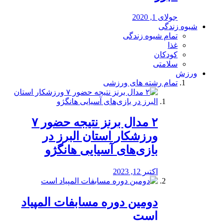
جولای 1, 2020
شیوه زندگی
تمام شیوه زندگی
غذا
کودکان
سلامتی
ورزش
تمام رشته های ورزشی
۲ مدال برنز نتیجه حضور ۷
ورزشکار استان البرز در
بازی‌های آسیایی هانگژو
اکتبر 12, 2023
دومین دوره مسابفات المپیاد
است