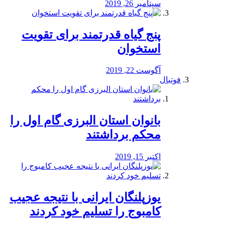
سپتامبر 26, 2019
پنج گیاه قدرتمند برای تقویت
استخوان
آگوست 22, 2019
فوتبال
بانوان استان البرزی گام اول را
محكم برداشتند
اکتبر 15, 2019
یوزپلنگان ایرانی با نتیجه عجیب
کامبوج را تسلیم خود کردند