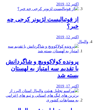
اکتبر 12, 2019
از فوتبالیست لژیونر کرجی چه
خبر؟
اکتبر 12, 2019
والیبال
پرونده کولاکوویچ و شاگردانش
با تقدیم سه امتیاز به لهستان
بسته شد
اکتبر 17, 2019