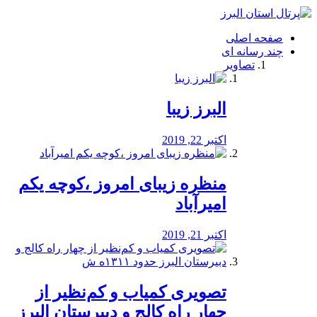
فصد
خون
صفحه اصلی
شرق
چند رسانه ای
تهران
تصاویر
خشکشویی
تصفیه
آب
البرز زیبا
طراحی
سایت
و
اکتبر 22, 2019
سئو
vip
منظره‌‌ زیبای امروز ،کوچه یکم
امیرآباد
اکتبر 21, 2019
️تصویری کمیاب و کم‌نظیر از
چهار راه كالج و دبيرستان البرز