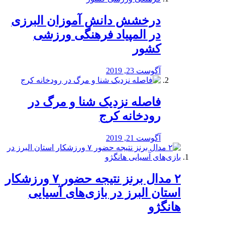
درخشش دانش آموزان البرزی
در المپیاد فرهنگی ورزشی
کشور
آگوست 23, 2019
️فاصله نزدیک شنا و مرگ در
رودخانه کرج
آگوست 21, 2019
۲ مدال برنز نتیجه حضور ۷ ورزشکار
استان البرز در بازی‌های آسیایی
هانگژو