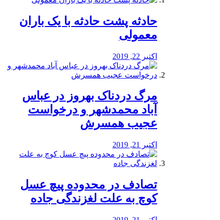
️حادثه پشت حادثه با یک باران
معمولی
اکتبر 22, 2019
مرگ دردناک بهروز در عباس
آباد محمدشهر و درخواست
عجیب همسرش
اکتبر 21, 2019
تصادف در محدوده پیچ عسل
کوچ به علت لغزندگی جاده
اکتبر 21, 2019