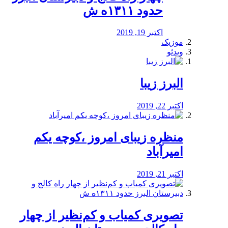
حدود ۱۳۱۱ه ش
اکتبر 19, 2019
موزیک
ویدئو
البرز زیبا
اکتبر 22, 2019
منظره‌‌ زیبای امروز ،کوچه یکم
امیرآباد
اکتبر 21, 2019
️تصویری کمیاب و کم‌نظیر از چهار