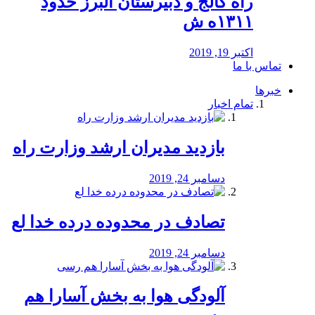
راه كالج و دبيرستان البرز حدود
۱۳۱۱ه ش
اکتبر 19, 2019
تماس با ما
خبرها
تمام اخبار
بازدید مدیران ارشد وزارت راه
دسامبر 24, 2019
تصادف در محدوده درده خدا لع
دسامبر 24, 2019
آلودگی هوا به بخش آسارا هم