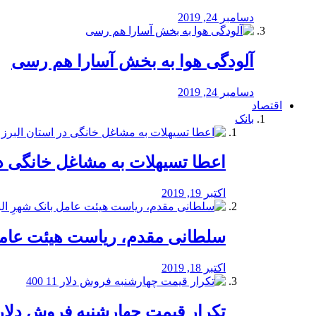
دسامبر 24, 2019
آلودگی هوا به بخش آسارا هم رسی
دسامبر 24, 2019
اقتصاد
بانک
️اعطا تسیهلات به مشاغل خانگی در
اکتبر 19, 2019
سلطانی مقدم، ریاست هیئت عامل 
اکتبر 18, 2019
تکرار قیمت چهارشنبه فروش دلار 11 00