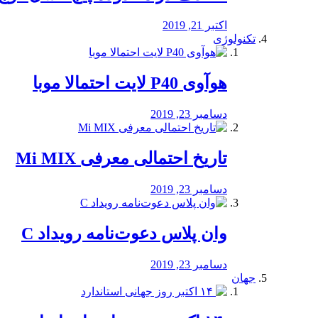
اکتبر 21, 2019
تکنولوژی
هوآوی P40 لایت احتمالا موبا
دسامبر 23, 2019
تاریخ احتمالی معرفی Mi MIX
دسامبر 23, 2019
وان پلاس دعوت‌نامه رویداد C
دسامبر 23, 2019
جهان