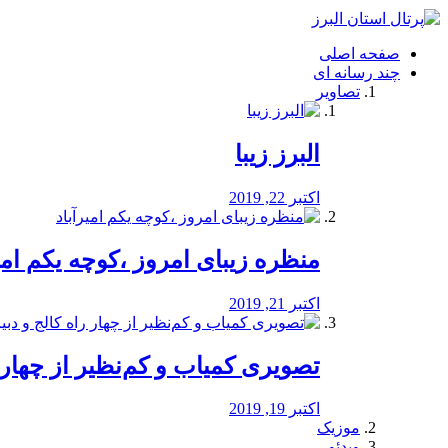
فصد
خون
صفحه اصلی
شرق
چند رسانه ای
تهران
تصاویر
خشکشویی
تصفیه
آب
البرز زیبا
طراحی
سایت
و
اکتبر 22, 2019
سئو
vip
منظره‌‌ زیبای امروز ،کوچه یکم امی
اکتبر 21, 2019
️تصویری کمیاب و کم‌نظیر از چهار راه 
اکتبر 19, 2019
موزیک
ویدئو