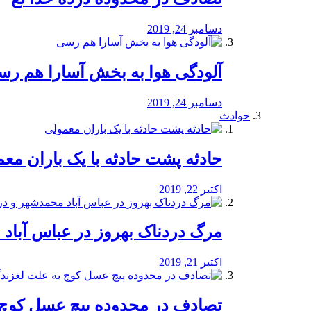
دسامبر 24, 2019
آلودگی هوا به بخش آسارا هم ر
دسامبر 24, 2019
حوادث
️حادثه پشت حادثه با یک باران مع
اکتبر 22, 2019
مرگ دردناک بهروز در عباس آب
اکتبر 21, 2019
تصادف در محدوده پیچ عسل کوچ 