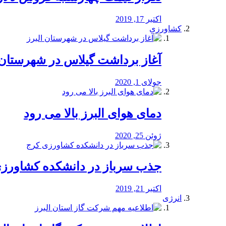
اکتبر 17, 2019
کشاورزی
آغاز برداشت گیلاس در شهرستان 
جولای 1, 2020
دمای هوای البرز بالا می رود
ژوئن 25, 2020
جذب سرباز در دانشکده کشاورز
اکتبر 21, 2019
انرژی