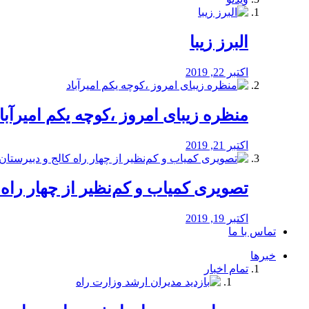
البرز زیبا
اکتبر 22, 2019
منظره‌‌ زیبای امروز ،کوچه یکم امیرآبا
اکتبر 21, 2019
️تصویری کمیاب و کم‌نظیر از چهار راه كالج
اکتبر 19, 2019
تماس با ما
خبرها
تمام اخبار