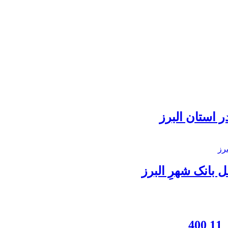
 استان البرز
بانک شهرِ البرز
4