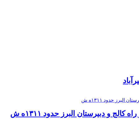
رآباد
كالج و دبيرستان البرز حدود ۱۳۱۱ه ش