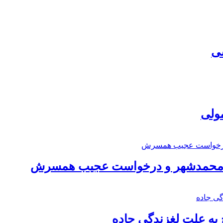
سی
مولی
اد محمدشهر و درخواست عجیب همسرش
به علت لغزندگی جاده