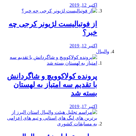
اکتبر 12, 2019
از فوتبالیست لژیونر کرجی چه
خبر؟
اکتبر 12, 2019
والیبال
پرونده کولاکوویچ و شاگردانش
با تقدیم سه امتیاز به لهستان
بسته شد
اکتبر 17, 2019