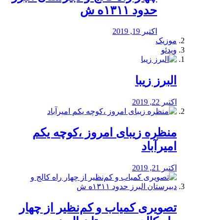
حدود ۱۳۱۱ه ش
اکتبر 19, 2019
موزیک
ویدئو
البرز زیبا
اکتبر 22, 2019
منظره‌‌ زیبای امروز ،کوچه یکم
امیرآباد
اکتبر 21, 2019
️تصویری کمیاب و کم‌نظیر از چهار