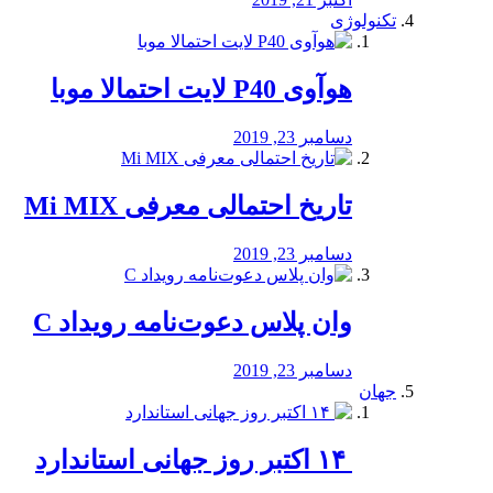
تکنولوژی
هوآوی P40 لایت احتمالا موبا
دسامبر 23, 2019
تاریخ احتمالی معرفی Mi MIX
دسامبر 23, 2019
وان پلاس دعوت‌نامه رویداد C
دسامبر 23, 2019
جهان
‏ ۱۴ اکتبر روز جهانی استاندارد