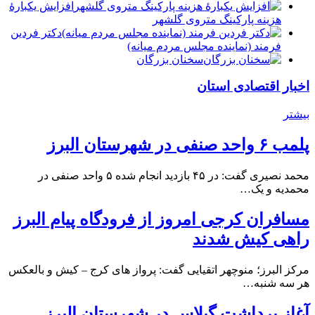
افزایش یکبارۀ
هزینه پارکینگ متروی گلشهر
دكتر فردين
فرمند (نماينده مجلس مردم میانه)
سخنان بزرگان
اخبار اقتصادی استان
بیشتر
پلمب ۶ واحد صنفی در شهرستان البرز
محمد نصیری گفت: در ۴۵ بازدید انجام شده ۵ واحد صنفی در
محمدیه و یک…
مسافران کرجی امروز از فرودگاه پیام البرز
راهی کیش شدند
مرکز البرز؛ منوچهر اتقیایی گفت: پرواز های کرج – کیش و بالعکس
هر سه شنبه…
آغاز برداشت گیلاس در شهرستان البرز