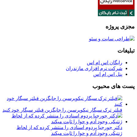
مجزی پروژه
تبلیغات
رایگان اس ام اس
شرکت نرم افزاری مازندران
پنل اس ام اس
پست های محبوب
فیلتر ترک سیگار نیکوپرسین را جایگزین فیلتر سیگار خود کنید
دکتر جورجیا پردوم اسنادی را منتشر کرده که از لحاظ
ژنتیکی وجود آدم و حوا را ثابت میکند