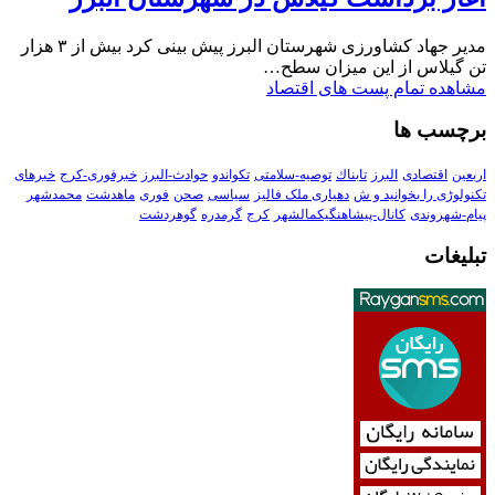
مدیر جهاد کشاورزی شهرستان البرز پیش بینی کرد بیش از ۳ هزار
تن گیلاس از این میزان سطح…
مشاهده تمام پست های اقتصاد
برچسب ها
اربعین
اقتصادی
البرز
تابناك
توصیه-سلامتی
تکواندو
حوادث-البرز
خبرفوری-کرج
خبرهای
تکنولوڑی را بخوانید و ش
دهیاری ملک فالیز
سیاسی
صحن
فوری
ماهدشت
محمدشهر
پیام-شهروندی
کانال-پیشاهنگیکمالشهر
کرج
گرمدره
گوهردشت
تبلیغات