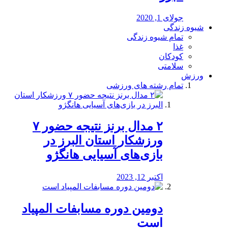
جولای 1, 2020
شیوه زندگی
تمام شیوه زندگی
غذا
کودکان
سلامتی
ورزش
تمام رشته های ورزشی
۲ مدال برنز نتیجه حضور ۷
ورزشکار استان البرز در
بازی‌های آسیایی هانگژو
اکتبر 12, 2023
دومین دوره مسابفات المپیاد
است