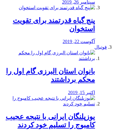
سپتامبر 26, 2019
پنج گیاه قدرتمند برای تقویت
استخوان
آگوست 22, 2019
فوتبال
بانوان استان البرزی گام اول را
محكم برداشتند
اکتبر 15, 2019
یوزپلنگان ایرانی با نتیجه عجیب
کامبوج را تسلیم خود کردند