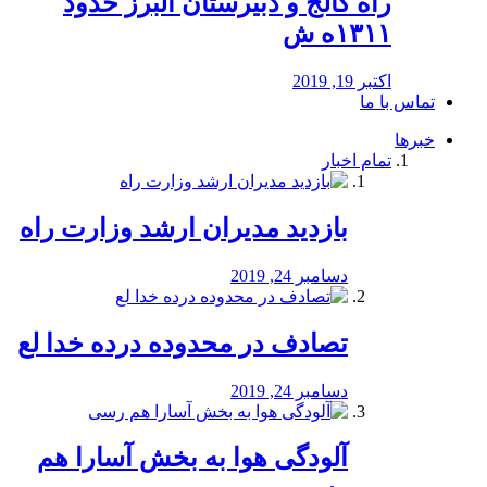
راه كالج و دبيرستان البرز حدود
۱۳۱۱ه ش
اکتبر 19, 2019
تماس با ما
خبرها
تمام اخبار
بازدید مدیران ارشد وزارت راه
دسامبر 24, 2019
تصادف در محدوده درده خدا لع
دسامبر 24, 2019
آلودگی هوا به بخش آسارا هم