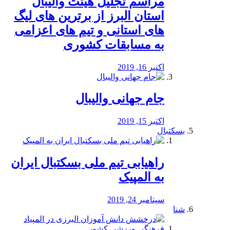
مراسم تجلیل هیئت والیبال
استان البرز از برترین های لیگ
های استانی و تیم های اعزامی
به مسابقات کشوری
اکتبر 16, 2019
جام جهانی والیبال
اکتبر 15, 2019
بسکتبال
راهیابی تیم ملی بسکتبال ایران
به المپیک
سپتامبر 24, 2019
شنا