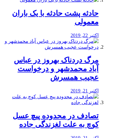
️حادثه پشت حادثه با یک باران
معمولی
اکتبر 22, 2019
مرگ دردناک بهروز در عباس
آباد محمدشهر و درخواست
عجیب همسرش
اکتبر 21, 2019
تصادف در محدوده پیچ عسل
کوچ به علت لغزندگی جاده
اکتبر 21, 2019