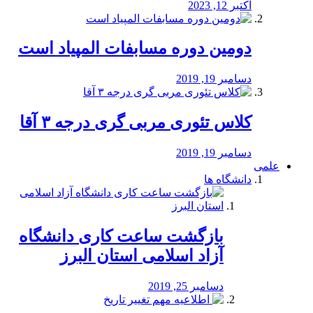
اکتبر 12, 2023
دومین دوره مسابفات المپیاد است
دسامبر 19, 2019
کلاس تئوری مربی گری درجه ۳ آقا
دسامبر 19, 2019
علمی
دانشگاه ها
بازگشت ساعت کاری دانشگاه
آزاد اسلامی استان البرز
دسامبر 25, 2019