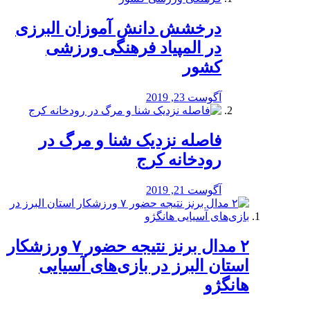
درخشش دانش آموزان البرزی
در المپیاد فرهنگی ورزشی
کشور
آگوست 23, 2019
️فاصله نزدیک شنا و مرگ در
رودخانه کرج
آگوست 21, 2019
۲ مدال برنز نتیجه حضور ۷ ورزشکار
استان البرز در بازی‌های آسیایی
هانگژو