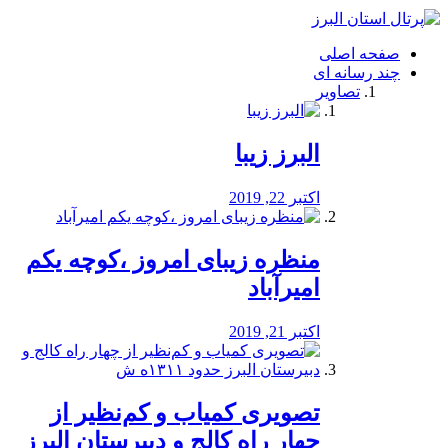
فصد
خون
صفحه اصلی
شرق
چند رسانه ای
تهران
تصاویر
خشکشویی
تصفیه
آب
البرز زیبا
طراحی
سایت
و
اکتبر 22, 2019
سئو
vip
منظره‌‌ زیبای امروز ،کوچه یکم
امیرآباد
اکتبر 21, 2019
️تصویری کمیاب و کم‌نظیر از
چهار راه كالج و دبيرستان البرز