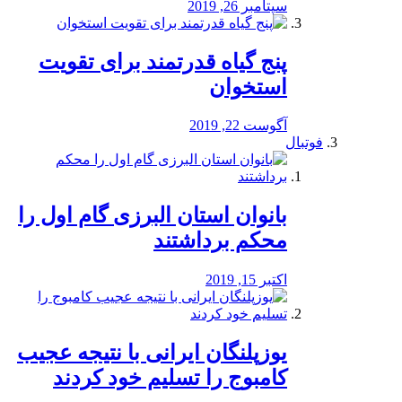
سپتامبر 26, 2019
پنج گیاه قدرتمند برای تقویت
استخوان
آگوست 22, 2019
فوتبال
بانوان استان البرزی گام اول را
محكم برداشتند
اکتبر 15, 2019
یوزپلنگان ایرانی با نتیجه عجیب
کامبوج را تسلیم خود کردند