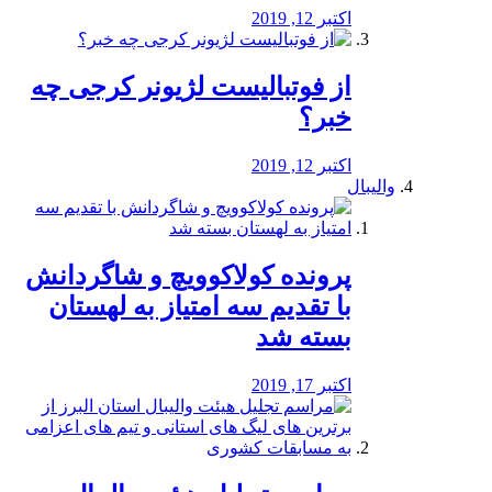
اکتبر 12, 2019
از فوتبالیست لژیونر کرجی چه
خبر؟
اکتبر 12, 2019
والیبال
پرونده کولاکوویچ و شاگردانش
با تقدیم سه امتیاز به لهستان
بسته شد
اکتبر 17, 2019