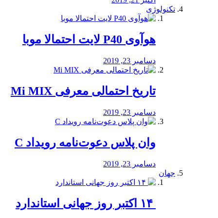
تکنولوژی
هوآوی P40 لایت احتمالا موبا
دسامبر 23, 2019
تاریخ احتمالی معرفی Mi MIX
دسامبر 23, 2019
وان پلاس دعوت‌نامه رویداد C
دسامبر 23, 2019
جهان
‏ ۱۴ اکتبر روز جهانی استاندارد