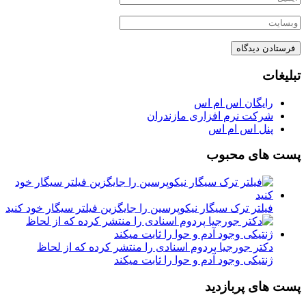
تبلیغات
رایگان اس ام اس
شرکت نرم افزاری مازندران
پنل اس ام اس
پست های محبوب
فیلتر ترک سیگار نیکوپرسین را جایگزین فیلتر سیگار خود کنید
دکتر جورجیا پردوم اسنادی را منتشر کرده که از لحاظ
ژنتیکی وجود آدم و حوا را ثابت میکند
پست های پربازدید