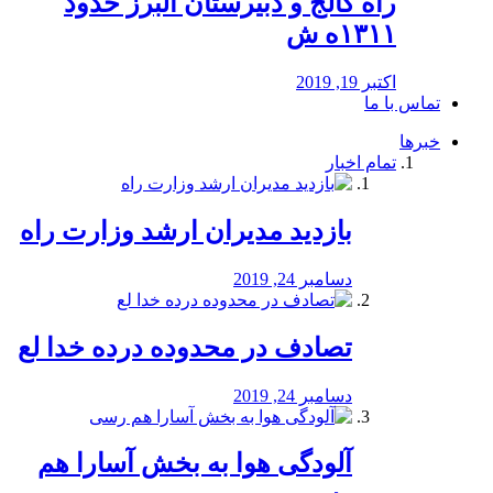
راه كالج و دبيرستان البرز حدود
۱۳۱۱ه ش
اکتبر 19, 2019
تماس با ما
خبرها
تمام اخبار
بازدید مدیران ارشد وزارت راه
دسامبر 24, 2019
تصادف در محدوده درده خدا لع
دسامبر 24, 2019
آلودگی هوا به بخش آسارا هم