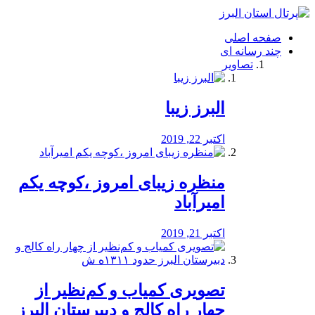
فصد
خون
صفحه اصلی
شرق
چند رسانه ای
تهران
تصاویر
خشکشویی
تصفیه
آب
البرز زیبا
طراحی
سایت
و
اکتبر 22, 2019
سئو
vip
منظره‌‌ زیبای امروز ،کوچه یکم
امیرآباد
اکتبر 21, 2019
️تصویری کمیاب و کم‌نظیر از
چهار راه كالج و دبيرستان البرز