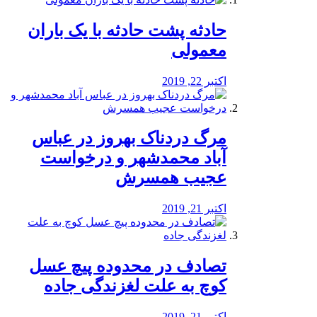
️حادثه پشت حادثه با یک باران
معمولی
اکتبر 22, 2019
مرگ دردناک بهروز در عباس
آباد محمدشهر و درخواست
عجیب همسرش
اکتبر 21, 2019
تصادف در محدوده پیچ عسل
کوچ به علت لغزندگی جاده
اکتبر 21, 2019