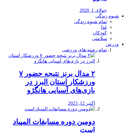
جولای 1, 2020
شیوه زندگی
تمام شیوه زندگی
غذا
کودکان
سلامتی
ورزش
تمام رشته های ورزشی
۲ مدال برنز نتیجه حضور ۷
ورزشکار استان البرز در
بازی‌های آسیایی هانگژو
اکتبر 12, 2023
دومین دوره مسابفات المپیاد
است