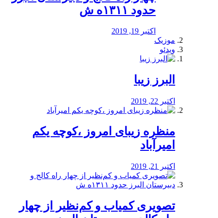
حدود ۱۳۱۱ه ش
اکتبر 19, 2019
موزیک
ویدئو
البرز زیبا
اکتبر 22, 2019
منظره‌‌ زیبای امروز ،کوچه یکم
امیرآباد
اکتبر 21, 2019
️تصویری کمیاب و کم‌نظیر از چهار