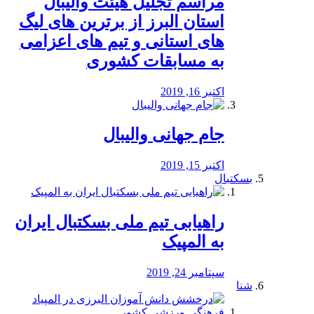
مراسم تجلیل هیئت والیبال
استان البرز از برترین های لیگ
های استانی و تیم های اعزامی
به مسابقات کشوری
اکتبر 16, 2019
جام جهانی والیبال
اکتبر 15, 2019
بسکتبال
راهیابی تیم ملی بسکتبال ایران
به المپیک
سپتامبر 24, 2019
شنا