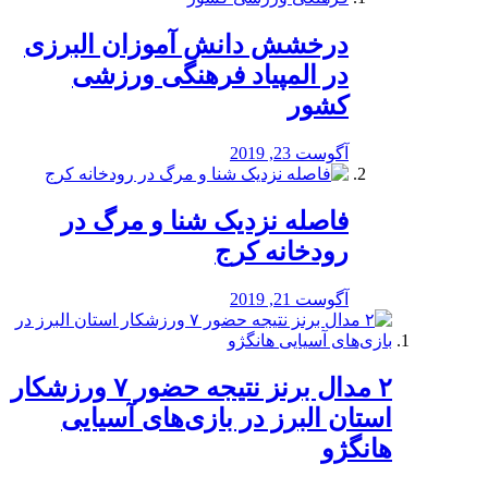
درخشش دانش آموزان البرزی
در المپیاد فرهنگی ورزشی
کشور
آگوست 23, 2019
️فاصله نزدیک شنا و مرگ در
رودخانه کرج
آگوست 21, 2019
۲ مدال برنز نتیجه حضور ۷ ورزشکار
استان البرز در بازی‌های آسیایی
هانگژو