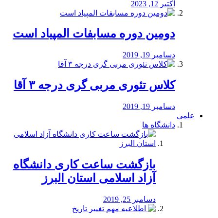
اکتبر 12, 2023
دومین دوره مسابفات المپیاد است
دسامبر 19, 2019
کلاس تئوری مربی گری درجه ۳ آقا
دسامبر 19, 2019
علمی
دانشگاه ها
بازگشت ساعت کاری دانشگاه
آزاد اسلامی استان البرز
دسامبر 25, 2019