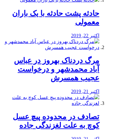
️حادثه پشت حادثه با یک باران
معمولی
اکتبر 22, 2019
مرگ دردناک بهروز در عباس
آباد محمدشهر و درخواست
عجیب همسرش
اکتبر 21, 2019
تصادف در محدوده پیچ عسل
کوچ به علت لغزندگی جاده
اکتبر 21, 2019