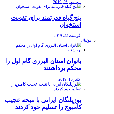
سپتامبر 26, 2019
پنج گیاه قدرتمند برای تقویت
استخوان
آگوست 22, 2019
فوتبال
بانوان استان البرزی گام اول را
محكم برداشتند
اکتبر 15, 2019
یوزپلنگان ایرانی با نتیجه عجیب
کامبوج را تسلیم خود کردند