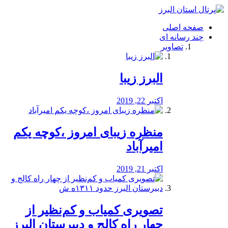
فصد
خون
صفحه اصلی
شرق
چند رسانه ای
تهران
تصاویر
خشکشویی
تصفیه
آب
البرز زیبا
طراحی
سایت
و
اکتبر 22, 2019
سئو
vip
منظره‌‌ زیبای امروز ،کوچه یکم
امیرآباد
اکتبر 21, 2019
️تصویری کمیاب و کم‌نظیر از
چهار راه كالج و دبيرستان البرز