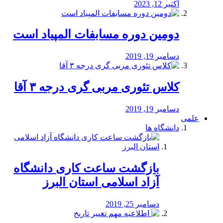
اکتبر 12, 2023
دومین دوره مسابفات المپیاد است
دسامبر 19, 2019
کلاس تئوری مربی گری درجه ۳ آقا
دسامبر 19, 2019
علمی
دانشگاه ها
بازگشت ساعت کاری دانشگاه
آزاد اسلامی استان البرز
دسامبر 25, 2019