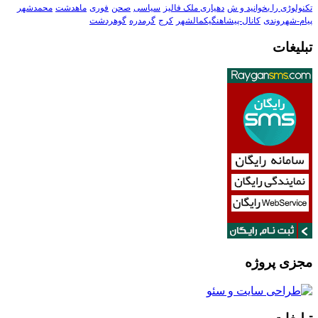
تکنولوڑی را بخوانید و ش
دهیاری ملک فالیز
سیاسی
صحن
فوری
ماهدشت
محمدشهر
پیام-شهروندی
کانال-پیشاهنگیکمالشهر
کرج
گرمدره
گوهردشت
تبلیغات
مجزی پروژه