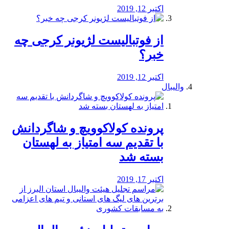
اکتبر 12, 2019
از فوتبالیست لژیونر کرجی چه
خبر؟
اکتبر 12, 2019
والیبال
پرونده کولاکوویچ و شاگردانش
با تقدیم سه امتیاز به لهستان
بسته شد
اکتبر 17, 2019