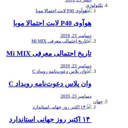
تکنولوژی
هوآوی P40 لایت احتمالا موبا
دسامبر 23, 2019
تاریخ احتمالی معرفی Mi MIX
دسامبر 23, 2019
وان پلاس دعوت‌نامه رویداد C
دسامبر 23, 2019
جهان
‏ ۱۴ اکتبر روز جهانی استاندارد