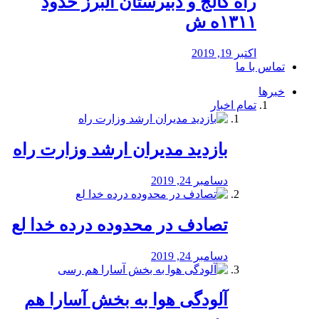
راه كالج و دبيرستان البرز حدود
۱۳۱۱ه ش
اکتبر 19, 2019
تماس با ما
خبرها
تمام اخبار
بازدید مدیران ارشد وزارت راه
دسامبر 24, 2019
تصادف در محدوده درده خدا لع
دسامبر 24, 2019
آلودگی هوا به بخش آسارا هم