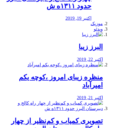
حدود ۱۳۱۱ه ش
اکتبر 19, 2019
موزیک
ویدئو
البرز زیبا
اکتبر 22, 2019
منظره‌‌ زیبای امروز ،کوچه یکم
امیرآباد
اکتبر 21, 2019
️تصویری کمیاب و کم‌نظیر از چهار