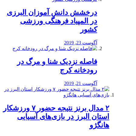
درخشش دانش آموزان البرزی
در المپیاد فرهنگی ورزشی
کشور
آگوست 23, 2019
️فاصله نزدیک شنا و مرگ در
رودخانه کرج
آگوست 21, 2019
۲ مدال برنز نتیجه حضور ۷ ورزشکار
استان البرز در بازی‌های آسیایی
هانگژو