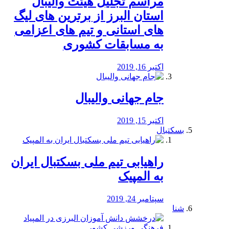
مراسم تجلیل هیئت والیبال
استان البرز از برترین های لیگ
های استانی و تیم های اعزامی
به مسابقات کشوری
اکتبر 16, 2019
جام جهانی والیبال
اکتبر 15, 2019
بسکتبال
راهیابی تیم ملی بسکتبال ایران
به المپیک
سپتامبر 24, 2019
شنا