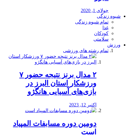
جولای 1, 2020
شیوه زندگی
تمام شیوه زندگی
غذا
کودکان
سلامتی
ورزش
تمام رشته های ورزشی
۲ مدال برنز نتیجه حضور ۷
ورزشکار استان البرز در
بازی‌های آسیایی هانگژو
اکتبر 12, 2023
دومین دوره مسابفات المپیاد
است