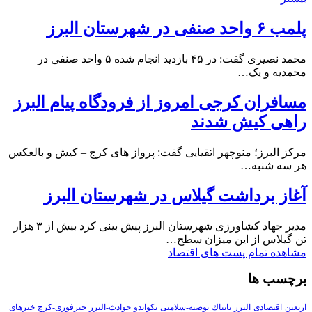
پلمب ۶ واحد صنفی در شهرستان البرز
محمد نصیری گفت: در ۴۵ بازدید انجام شده ۵ واحد صنفی در
محمدیه و یک…
مسافران کرجی امروز از فرودگاه پیام البرز
راهی کیش شدند
مرکز البرز؛ منوچهر اتقیایی گفت: پرواز های کرج – کیش و بالعکس
هر سه شنبه…
آغاز برداشت گیلاس در شهرستان البرز
مدیر جهاد کشاورزی شهرستان البرز پیش بینی کرد بیش از ۳ هزار
تن گیلاس از این میزان سطح…
مشاهده تمام پست های اقتصاد
برچسب ها
اربعین
اقتصادی
البرز
تابناك
توصیه-سلامتی
تکواندو
حوادث-البرز
خبرفوری-کرج
خبرهای