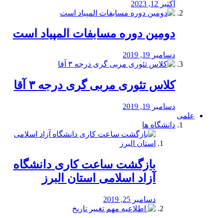
اکتبر 12, 2023
دومین دوره مسابفات المپیاد است
دسامبر 19, 2019
کلاس تئوری مربی گری درجه ۳ آقا
دسامبر 19, 2019
علمی
دانشگاه ها
بازگشت ساعت کاری دانشگاه
آزاد اسلامی استان البرز
دسامبر 25, 2019