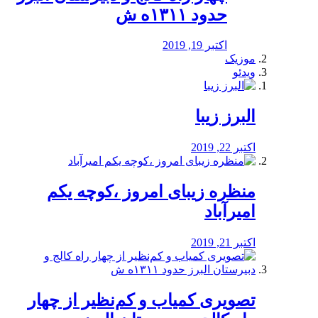
حدود ۱۳۱۱ه ش
اکتبر 19, 2019
موزیک
ویدئو
البرز زیبا
اکتبر 22, 2019
منظره‌‌ زیبای امروز ،کوچه یکم
امیرآباد
اکتبر 21, 2019
️تصویری کمیاب و کم‌نظیر از چهار