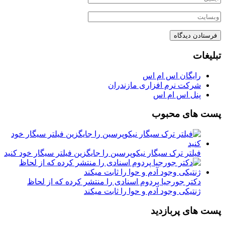
تبلیغات
رایگان اس ام اس
شرکت نرم افزاری مازندران
پنل اس ام اس
پست های محبوب
فیلتر ترک سیگار نیکوپرسین را جایگزین فیلتر سیگار خود کنید
دکتر جورجیا پردوم اسنادی را منتشر کرده که از لحاظ
ژنتیکی وجود آدم و حوا را ثابت میکند
پست های پربازدید