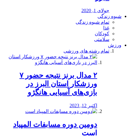
جولای 1, 2020
شیوه زندگی
تمام شیوه زندگی
غذا
کودکان
سلامتی
ورزش
تمام رشته های ورزشی
۲ مدال برنز نتیجه حضور ۷
ورزشکار استان البرز در
بازی‌های آسیایی هانگژو
اکتبر 12, 2023
دومین دوره مسابفات المپیاد
است