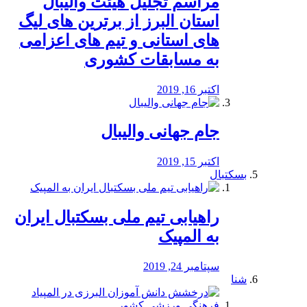
مراسم تجلیل هیئت والیبال
استان البرز از برترین های لیگ
های استانی و تیم های اعزامی
به مسابقات کشوری
اکتبر 16, 2019
جام جهانی والیبال
اکتبر 15, 2019
بسکتبال
راهیابی تیم ملی بسکتبال ایران
به المپیک
سپتامبر 24, 2019
شنا