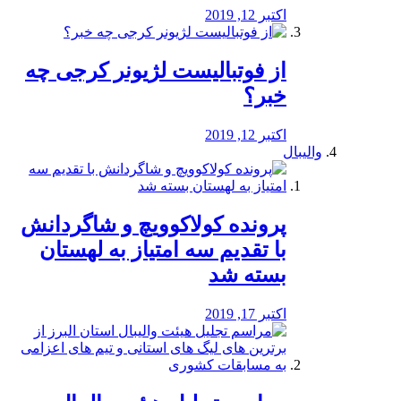
اکتبر 12, 2019
از فوتبالیست لژیونر کرجی چه
خبر؟
اکتبر 12, 2019
والیبال
پرونده کولاکوویچ و شاگردانش
با تقدیم سه امتیاز به لهستان
بسته شد
اکتبر 17, 2019