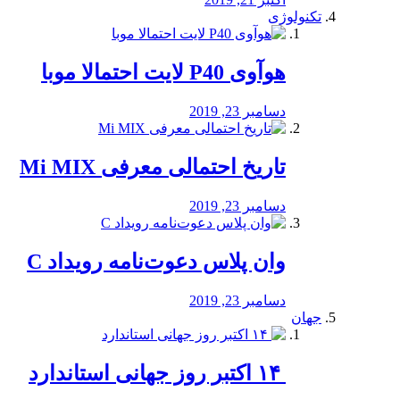
تکنولوژی
هوآوی P40 لایت احتمالا موبا
دسامبر 23, 2019
تاریخ احتمالی معرفی Mi MIX
دسامبر 23, 2019
وان پلاس دعوت‌نامه رویداد C
دسامبر 23, 2019
جهان
‏ ۱۴ اکتبر روز جهانی استاندارد