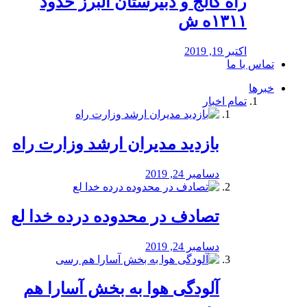
راه كالج و دبيرستان البرز حدود
۱۳۱۱ه ش
اکتبر 19, 2019
تماس با ما
خبرها
تمام اخبار
بازدید مدیران ارشد وزارت راه
دسامبر 24, 2019
تصادف در محدوده درده خدا لع
دسامبر 24, 2019
آلودگی هوا به بخش آسارا هم