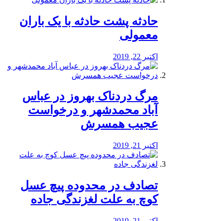
️حادثه پشت حادثه با یک باران
معمولی
اکتبر 22, 2019
مرگ دردناک بهروز در عباس
آباد محمدشهر و درخواست
عجیب همسرش
اکتبر 21, 2019
تصادف در محدوده پیچ عسل
کوچ به علت لغزندگی جاده
اکتبر 21, 2019