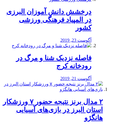
درخشش دانش آموزان البرزی
در المپیاد فرهنگی ورزشی
کشور
آگوست 23, 2019
️فاصله نزدیک شنا و مرگ در
رودخانه کرج
آگوست 21, 2019
۲ مدال برنز نتیجه حضور ۷ ورزشکار
استان البرز در بازی‌های آسیایی
هانگژو