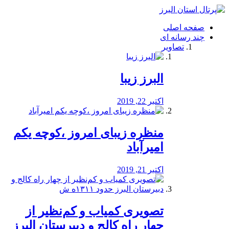
فصد
خون
صفحه اصلی
شرق
چند رسانه ای
تهران
تصاویر
خشکشویی
تصفیه
آب
البرز زیبا
طراحی
سایت
و
اکتبر 22, 2019
سئو
vip
منظره‌‌ زیبای امروز ،کوچه یکم
امیرآباد
اکتبر 21, 2019
️تصویری کمیاب و کم‌نظیر از
چهار راه كالج و دبيرستان البرز