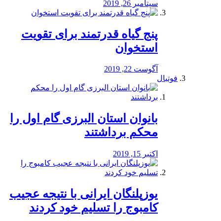
سپتامبر 26, 2019
پنج گیاه قدرتمند برای تقویت
استخوان
آگوست 22, 2019
فوتبال
بانوان استان البرزی گام اول را
محكم برداشتند
اکتبر 15, 2019
یوزپلنگان ایرانی با نتیجه عجیب
کامبوج را تسلیم خود کردند