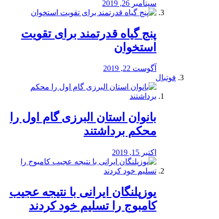
سپتامبر 26, 2019
پنج گیاه قدرتمند برای تقویت
استخوان
آگوست 22, 2019
فوتبال
بانوان استان البرزی گام اول را
محكم برداشتند
اکتبر 15, 2019
یوزپلنگان ایرانی با نتیجه عجیب
کامبوج را تسلیم خود کردند