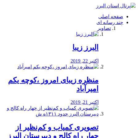
فصد
خون
صفحه اصلی
شرق
چند رسانه ای
تهران
تصاویر
خشکشویی
تصفیه
آب
البرز زیبا
طراحی
سایت
و
اکتبر 22, 2019
سئو
vip
منظره‌‌ زیبای امروز ،کوچه یکم
امیرآباد
اکتبر 21, 2019
️تصویری کمیاب و کم‌نظیر از
چهار راه كالج و دبيرستان البرز