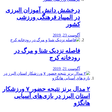
درخشش دانش آموزان البرزی
در المپیاد فرهنگی ورزشی
کشور
آگوست 23, 2019
️فاصله نزدیک شنا و مرگ در
رودخانه کرج
آگوست 21, 2019
۲ مدال برنز نتیجه حضور ۷ ورزشکار
استان البرز در بازی‌های آسیایی
هانگژو