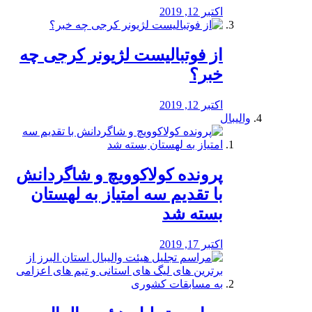
اکتبر 12, 2019
از فوتبالیست لژیونر کرجی چه
خبر؟
اکتبر 12, 2019
والیبال
پرونده کولاکوویچ و شاگردانش
با تقدیم سه امتیاز به لهستان
بسته شد
اکتبر 17, 2019