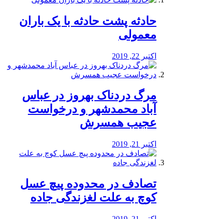
️حادثه پشت حادثه با یک باران
معمولی
اکتبر 22, 2019
مرگ دردناک بهروز در عباس
آباد محمدشهر و درخواست
عجیب همسرش
اکتبر 21, 2019
تصادف در محدوده پیچ عسل
کوچ به علت لغزندگی جاده
اکتبر 21, 2019