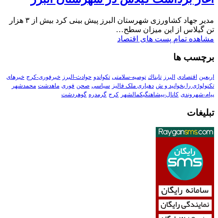
مدیر جهاد کشاورزی شهرستان البرز پیش بینی کرد بیش از ۳ هزار
تن گیلاس از این میزان سطح…
مشاهده تمام پست های اقتصاد
برچسب ها
اربعین
اقتصادی
البرز
تابناك
توصیه-سلامتی
تکواندو
حوادث-البرز
خبرفوری-کرج
خبرهای
تکنولوڑی را بخوانید و ش
دهیاری ملک فالیز
سیاسی
صحن
فوری
ماهدشت
محمدشهر
پیام-شهروندی
کانال-پیشاهنگیکمالشهر
کرج
گرمدره
گوهردشت
تبلیغات