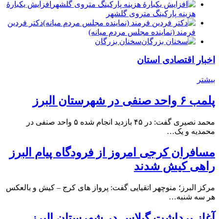
افزایش یکبارۀ
هزینه پارکینگ متروی گلشهر
دكتر فردين
فرمند (نماينده مجلس مردم میانه)
سخنان بزرگان
اخبار اقتصادی استان
بیشتر
پلمب ۶ واحد صنفی در شهرستان البرز
محمد نصیری گفت: در ۴۵ بازدید انجام شده ۵ واحد صنفی در
محمدیه و یک…
مسافران کرجی امروز از فرودگاه پیام البرز
راهی کیش شدند
مرکز البرز؛ منوچهر اتقیایی گفت: پرواز های کرج – کیش و بالعکس
هر سه شنبه…
آغاز برداشت گیلاس در شهرستان البرز