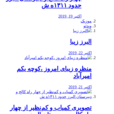
حدود ۱۳۱۱ه ش
اکتبر 19, 2019
موزیک
ویدئو
البرز زیبا
اکتبر 22, 2019
منظره‌‌ زیبای امروز ،کوچه یکم
امیرآباد
اکتبر 21, 2019
️تصویری کمیاب و کم‌نظیر از چهار