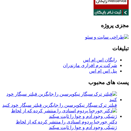
مجزی پروژه
تبلیغات
رایگان اس ام اس
شرکت نرم افزاری مازندران
پنل اس ام اس
پست های محبوب
فیلتر ترک سیگار نیکوپرسین را جایگزین فیلتر سیگار خود کنید
دکتر جورجیا پردوم اسنادی را منتشر کرده که از لحاظ
ژنتیکی وجود آدم و حوا را ثابت میکند