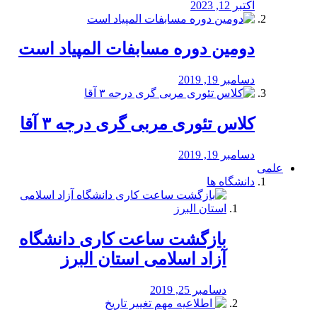
اکتبر 12, 2023
دومین دوره مسابفات المپیاد است
دسامبر 19, 2019
کلاس تئوری مربی گری درجه ۳ آقا
دسامبر 19, 2019
علمی
دانشگاه ها
بازگشت ساعت کاری دانشگاه
آزاد اسلامی استان البرز
دسامبر 25, 2019