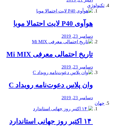
تکنولوژی
هوآوی P40 لایت احتمالا موبا
دسامبر 23, 2019
تاریخ احتمالی معرفی Mi MIX
دسامبر 23, 2019
وان پلاس دعوت‌نامه رویداد C
دسامبر 23, 2019
جهان
‏ ۱۴ اکتبر روز جهانی استاندارد