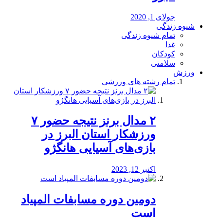
جولای 1, 2020
شیوه زندگی
تمام شیوه زندگی
غذا
کودکان
سلامتی
ورزش
تمام رشته های ورزشی
۲ مدال برنز نتیجه حضور ۷
ورزشکار استان البرز در
بازی‌های آسیایی هانگژو
اکتبر 12, 2023
دومین دوره مسابفات المپیاد
است