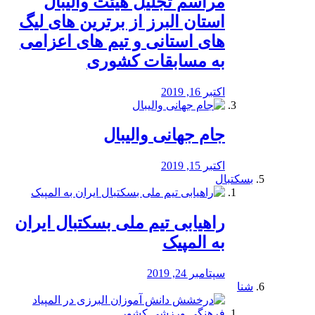
مراسم تجلیل هیئت والیبال
استان البرز از برترین های لیگ
های استانی و تیم های اعزامی
به مسابقات کشوری
اکتبر 16, 2019
جام جهانی والیبال
اکتبر 15, 2019
بسکتبال
راهیابی تیم ملی بسکتبال ایران
به المپیک
سپتامبر 24, 2019
شنا