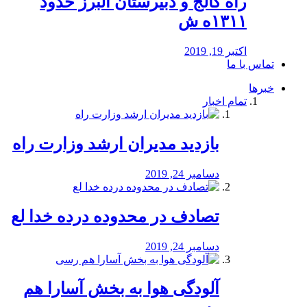
راه كالج و دبيرستان البرز حدود
۱۳۱۱ه ش
اکتبر 19, 2019
تماس با ما
خبرها
تمام اخبار
بازدید مدیران ارشد وزارت راه
دسامبر 24, 2019
تصادف در محدوده درده خدا لع
دسامبر 24, 2019
آلودگی هوا به بخش آسارا هم