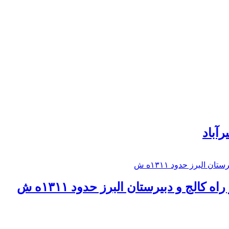
رآباد
كالج و دبيرستان البرز حدود ۱۳۱۱ه ش