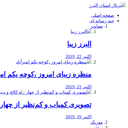
فصد
خون
صفحه اصلی
شرق
چند رسانه ای
تهران
تصاویر
خشکشویی
تصفیه
آب
البرز زیبا
طراحی
سایت
و
اکتبر 22, 2019
سئو
vip
منظره‌‌ زیبای امروز ،کوچه یکم امی
اکتبر 21, 2019
️تصویری کمیاب و کم‌نظیر از چهار راه 
اکتبر 19, 2019
موزیک
ویدئو