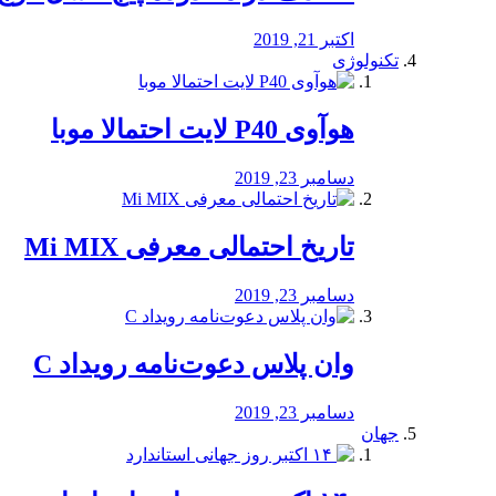
اکتبر 21, 2019
تکنولوژی
هوآوی P40 لایت احتمالا موبا
دسامبر 23, 2019
تاریخ احتمالی معرفی Mi MIX
دسامبر 23, 2019
وان پلاس دعوت‌نامه رویداد C
دسامبر 23, 2019
جهان