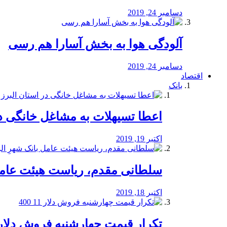
دسامبر 24, 2019
آلودگی هوا به بخش آسارا هم رسی
دسامبر 24, 2019
اقتصاد
بانک
️اعطا تسیهلات به مشاغل خانگی در
اکتبر 19, 2019
سلطانی مقدم، ریاست هیئت عامل 
اکتبر 18, 2019
تکرار قیمت چهارشنبه فروش دلار 11 00