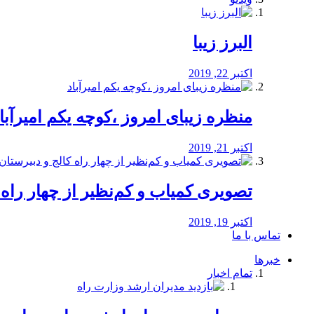
البرز زیبا
اکتبر 22, 2019
منظره‌‌ زیبای امروز ،کوچه یکم امیرآبا
اکتبر 21, 2019
️تصویری کمیاب و کم‌نظیر از چهار راه كالج
اکتبر 19, 2019
تماس با ما
خبرها
تمام اخبار