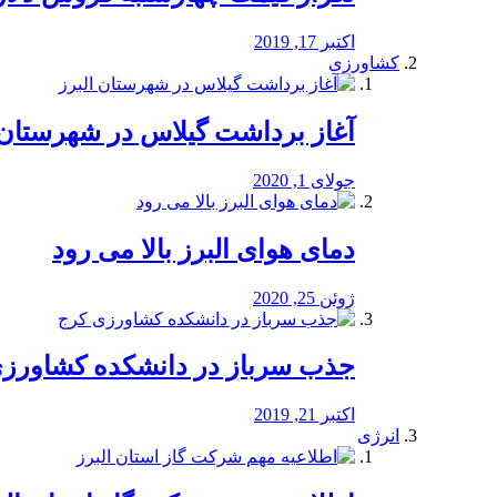
اکتبر 17, 2019
کشاورزی
آغاز برداشت گیلاس در شهرستان 
جولای 1, 2020
دمای هوای البرز بالا می رود
ژوئن 25, 2020
جذب سرباز در دانشکده کشاورز
اکتبر 21, 2019
انرژی