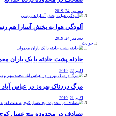
دسامبر 24, 2019
آلودگی هوا به بخش آسارا هم ر
دسامبر 24, 2019
حوادث
️حادثه پشت حادثه با یک باران مع
اکتبر 22, 2019
مرگ دردناک بهروز در عباس آب
اکتبر 21, 2019
تصادف در محدوده پیچ عسل کوچ 