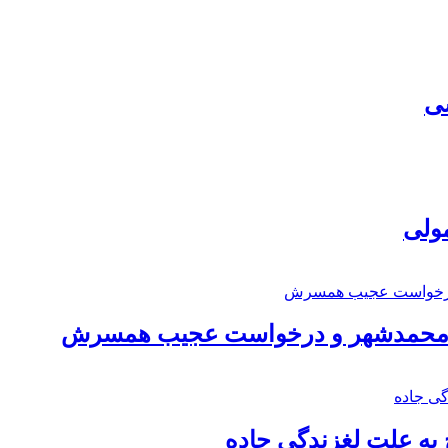
سی
مولی
اد محمدشهر و درخواست عجیب همسرش
به علت لغزندگی جاده