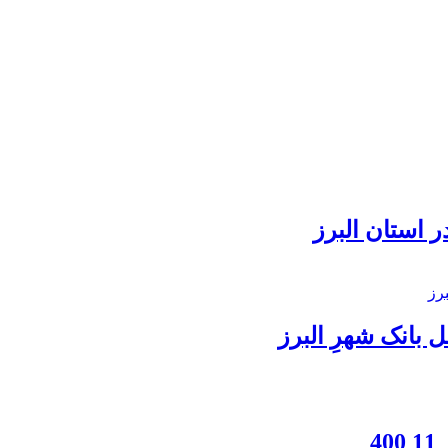
 استان البرز
بانک شهرِ البرز
4