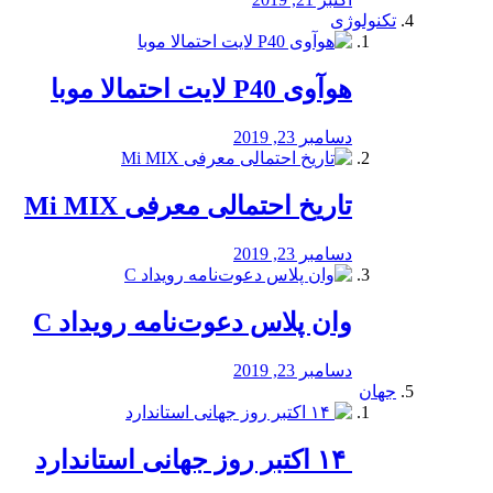
تکنولوژی
هوآوی P40 لایت احتمالا موبا
دسامبر 23, 2019
تاریخ احتمالی معرفی Mi MIX
دسامبر 23, 2019
وان پلاس دعوت‌نامه رویداد C
دسامبر 23, 2019
جهان
‏ ۱۴ اکتبر روز جهانی استاندارد