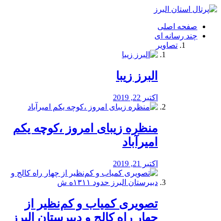
فصد
خون
صفحه اصلی
شرق
چند رسانه ای
تهران
تصاویر
خشکشویی
تصفیه
آب
البرز زیبا
طراحی
سایت
و
اکتبر 22, 2019
سئو
vip
منظره‌‌ زیبای امروز ،کوچه یکم
امیرآباد
اکتبر 21, 2019
️تصویری کمیاب و کم‌نظیر از
چهار راه كالج و دبيرستان البرز