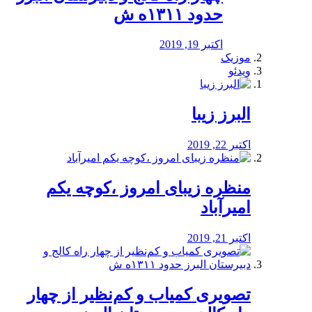
حدود ۱۳۱۱ه ش
اکتبر 19, 2019
موزیک
ویدئو
البرز زیبا
اکتبر 22, 2019
منظره‌‌ زیبای امروز ،کوچه یکم
امیرآباد
اکتبر 21, 2019
️تصویری کمیاب و کم‌نظیر از چهار