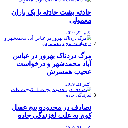
️حادثه پشت حادثه با یک باران
معمولی
اکتبر 22, 2019
مرگ دردناک بهروز در عباس
آباد محمدشهر و درخواست
عجیب همسرش
اکتبر 21, 2019
تصادف در محدوده پیچ عسل
کوچ به علت لغزندگی جاده
اکتبر 21, 2019