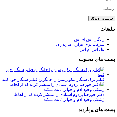
تبلیغات
رایگان اس ام اس
شرکت نرم افزاری مازندران
پنل اس ام اس
پست های محبوب
فیلتر ترک سیگار نیکوپرسین را جایگزین فیلتر سیگار خود کنید
دکتر جورجیا پردوم اسنادی را منتشر کرده که از لحاظ
ژنتیکی وجود آدم و حوا را ثابت میکند
پست های پربازدید