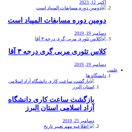
اکتبر 12, 2023
دومین دوره مسابفات المپیاد است
دسامبر 19, 2019
کلاس تئوری مربی گری درجه ۳ آقا
دسامبر 19, 2019
علمی
دانشگاه ها
بازگشت ساعت کاری دانشگاه
آزاد اسلامی استان البرز
دسامبر 25, 2019