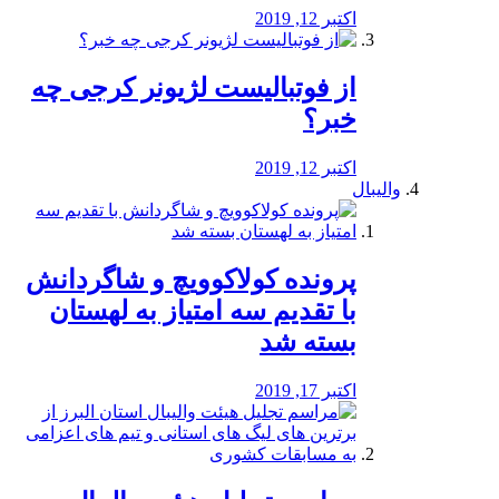
اکتبر 12, 2019
از فوتبالیست لژیونر کرجی چه
خبر؟
اکتبر 12, 2019
والیبال
پرونده کولاکوویچ و شاگردانش
با تقدیم سه امتیاز به لهستان
بسته شد
اکتبر 17, 2019