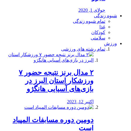
جولای 1, 2020
شیوه زندگی
تمام شیوه زندگی
غذا
کودکان
سلامتی
ورزش
تمام رشته های ورزشی
۲ مدال برنز نتیجه حضور ۷
ورزشکار استان البرز در
بازی‌های آسیایی هانگژو
اکتبر 12, 2023
دومین دوره مسابفات المپیاد
است