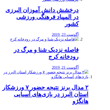
درخشش دانش آموزان البرزی
در المپیاد فرهنگی ورزشی
کشور
آگوست 23, 2019
️فاصله نزدیک شنا و مرگ در
رودخانه کرج
آگوست 21, 2019
۲ مدال برنز نتیجه حضور ۷ ورزشکار
استان البرز در بازی‌های آسیایی
هانگژو