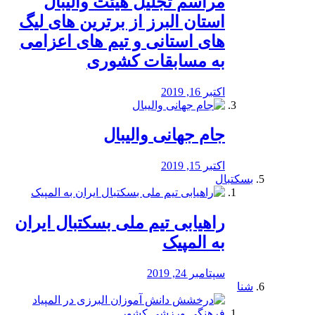
مراسم تجلیل هیئت والیبال
استان البرز از برترین های لیگ
های استانی و تیم های اعزامی
به مسابقات کشوری
اکتبر 16, 2019
جام جهانی والیبال
اکتبر 15, 2019
بسکتبال
راهیابی تیم ملی بسکتبال ایران
به المپیک
سپتامبر 24, 2019
شنا