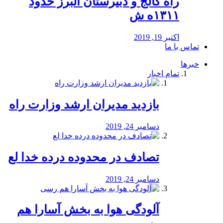
راه كالج و دبيرستان البرز حدود
۱۳۱۱ه ش
اکتبر 19, 2019
تماس با ما
خبرها
تمام اخبار
بازدید مدیران ارشد وزارت راه
دسامبر 24, 2019
تصادف در محدوده درده خدا لع
دسامبر 24, 2019
آلودگی هوا به بخش آسارا هم