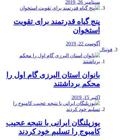
سپتامبر 26, 2019
پنج گیاه قدرتمند برای تقویت
استخوان
آگوست 22, 2019
فوتبال
بانوان استان البرزی گام اول را
محكم برداشتند
اکتبر 15, 2019
یوزپلنگان ایرانی با نتیجه عجیب
کامبوج را تسلیم خود کردند