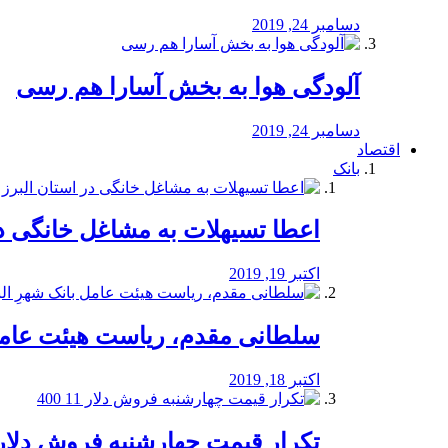
دسامبر 24, 2019
آلودگی هوا به بخش آسارا هم رسی
دسامبر 24, 2019
اقتصاد
بانک
️اعطا تسیهلات به مشاغل خانگی در
اکتبر 19, 2019
سلطانی مقدم، ریاست هیئت عامل 
اکتبر 18, 2019
تکرار قیمت چهارشنبه فروش دلار 11 00