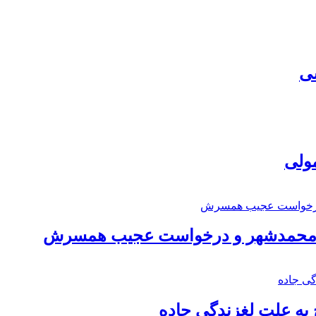
سی
مولی
اد محمدشهر و درخواست عجیب همسرش
به علت لغزندگی جاده