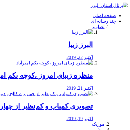
فصد
خون
صفحه اصلی
شرق
چند رسانه ای
تهران
تصاویر
خشکشویی
تصفیه
آب
البرز زیبا
طراحی
سایت
و
اکتبر 22, 2019
سئو
vip
منظره‌‌ زیبای امروز ،کوچه یکم امی
اکتبر 21, 2019
️تصویری کمیاب و کم‌نظیر از چهار راه 
اکتبر 19, 2019
موزیک
ویدئو