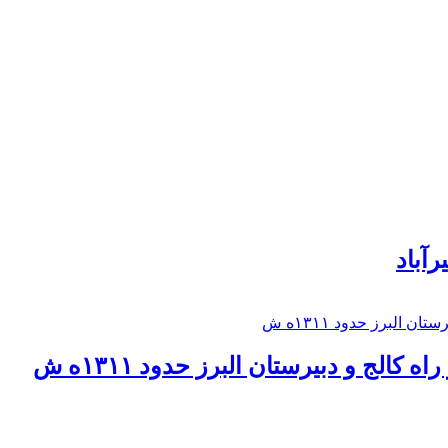
رآباد
كالج و دبيرستان البرز حدود ۱۳۱۱ه ش