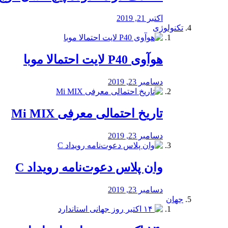
اکتبر 21, 2019
تکنولوژی
هوآوی P40 لایت احتمالا موبا
دسامبر 23, 2019
تاریخ احتمالی معرفی Mi MIX
دسامبر 23, 2019
وان پلاس دعوت‌نامه رویداد C
دسامبر 23, 2019
جهان