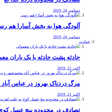
دسامبر 24, 2019
آلودگی هوا به بخش آسارا هم ر
دسامبر 24, 2019
حوادث
️حادثه پشت حادثه با یک باران مع
اکتبر 22, 2019
مرگ دردناک بهروز در عباس آب
اکتبر 21, 2019
تصادف در محدوده پیچ عسل کوچ 