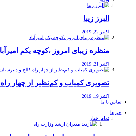
البرز زیبا
اکتبر 22, 2019
منظره‌‌ زیبای امروز ،کوچه یکم امیرآبا
اکتبر 21, 2019
️تصویری کمیاب و کم‌نظیر از چهار راه كالج
اکتبر 19, 2019
تماس با ما
خبرها
تمام اخبار