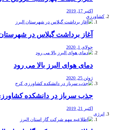
اکتبر 17, 2019
کشاورزی
آغاز برداشت گیلاس در شهرستان 
جولای 1, 2020
دمای هوای البرز بالا می رود
ژوئن 25, 2020
جذب سرباز در دانشکده کشاورز
اکتبر 21, 2019
انرژی