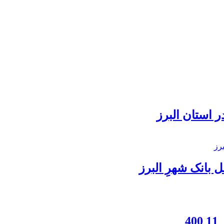
 استان البرز
بانک شهرِ البرز
4