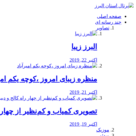
فصد
خون
صفحه اصلی
شرق
چند رسانه ای
تهران
تصاویر
خشکشویی
تصفیه
آب
البرز زیبا
طراحی
سایت
و
اکتبر 22, 2019
سئو
vip
منظره‌‌ زیبای امروز ،کوچه یکم امی
اکتبر 21, 2019
️تصویری کمیاب و کم‌نظیر از چهار راه 
اکتبر 19, 2019
موزیک
ویدئو