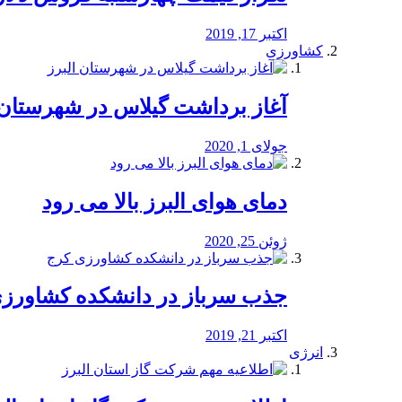
اکتبر 17, 2019
کشاورزی
آغاز برداشت گیلاس در شهرستان 
جولای 1, 2020
دمای هوای البرز بالا می رود
ژوئن 25, 2020
جذب سرباز در دانشکده کشاورز
اکتبر 21, 2019
انرژی