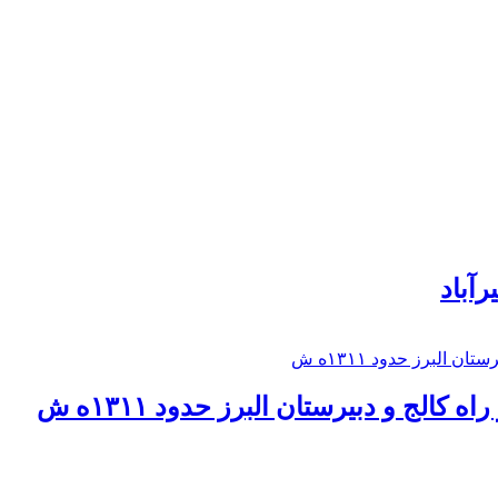
رآباد
كالج و دبيرستان البرز حدود ۱۳۱۱ه ش