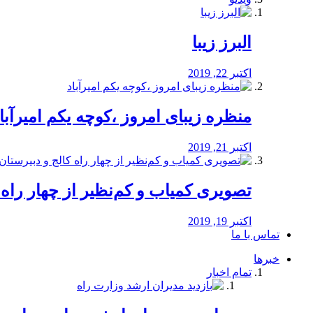
البرز زیبا
اکتبر 22, 2019
منظره‌‌ زیبای امروز ،کوچه یکم امیرآبا
اکتبر 21, 2019
️تصویری کمیاب و کم‌نظیر از چهار راه كالج
اکتبر 19, 2019
تماس با ما
خبرها
تمام اخبار