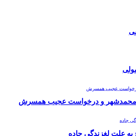
سی
مولی
اد محمدشهر و درخواست عجیب همسرش
به علت لغزندگی جاده