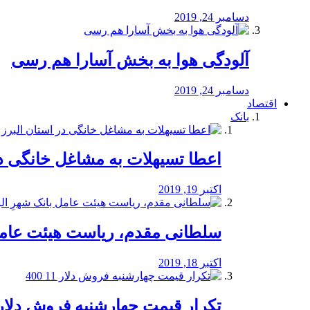
دسامبر 24, 2019
آلودگی هوا به بخش آسارا هم رسی
دسامبر 24, 2019
اقتصاد
بانک
️اعطا تسیهلات به مشاغل خانگی در
اکتبر 19, 2019
سلطانی مقدم، ریاست هیئت عامل 
اکتبر 18, 2019
تکرار قیمت چهارشنبه فروش دلار 11 00