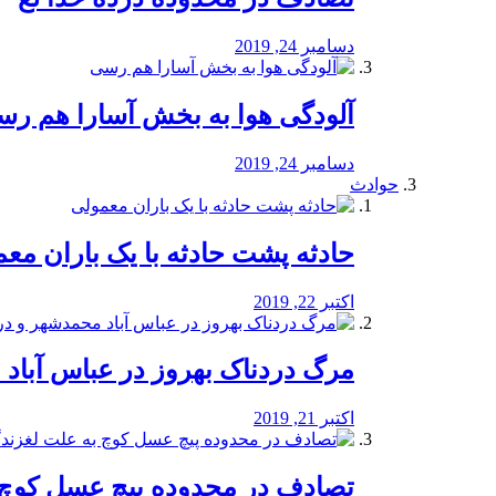
دسامبر 24, 2019
آلودگی هوا به بخش آسارا هم ر
دسامبر 24, 2019
حوادث
️حادثه پشت حادثه با یک باران مع
اکتبر 22, 2019
مرگ دردناک بهروز در عباس آب
اکتبر 21, 2019
تصادف در محدوده پیچ عسل کوچ 