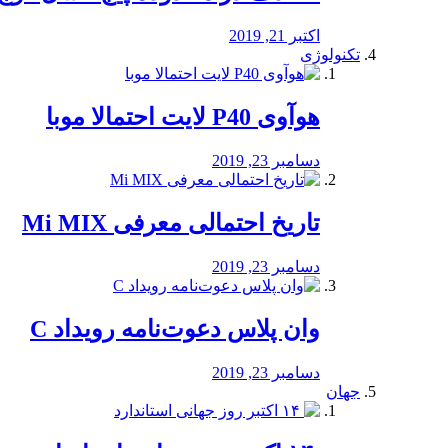
اکتبر 21, 2019
تکنولوژی
هوآوی P40 لایت احتمالا موبا
دسامبر 23, 2019
تاریخ احتمالی معرفی Mi MIX
دسامبر 23, 2019
وان پلاس دعوت‌نامه رویداد C
دسامبر 23, 2019
جهان