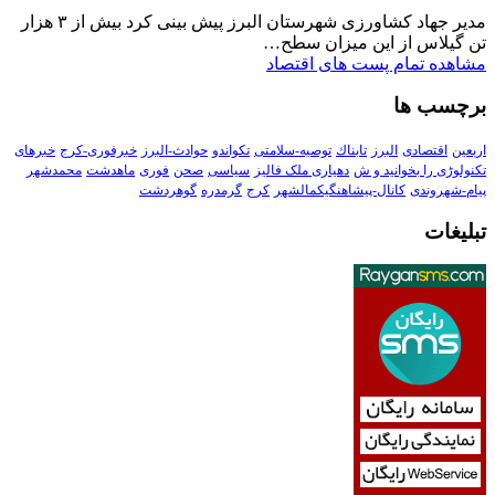
مدیر جهاد کشاورزی شهرستان البرز پیش بینی کرد بیش از ۳ هزار
تن گیلاس از این میزان سطح…
مشاهده تمام پست های اقتصاد
برچسب ها
اربعین
اقتصادی
البرز
تابناك
توصیه-سلامتی
تکواندو
حوادث-البرز
خبرفوری-کرج
خبرهای
تکنولوڑی را بخوانید و ش
دهیاری ملک فالیز
سیاسی
صحن
فوری
ماهدشت
محمدشهر
پیام-شهروندی
کانال-پیشاهنگیکمالشهر
کرج
گرمدره
گوهردشت
تبلیغات