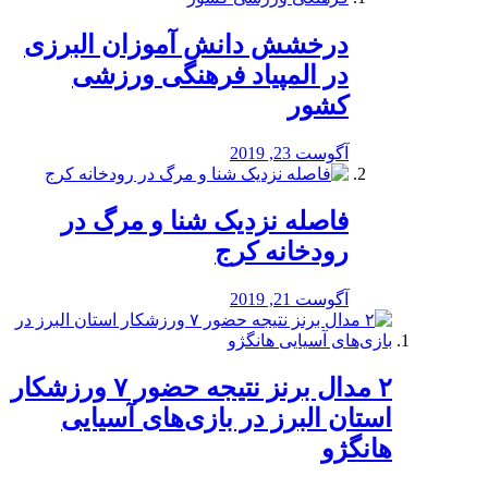
درخشش دانش آموزان البرزی
در المپیاد فرهنگی ورزشی
کشور
آگوست 23, 2019
️فاصله نزدیک شنا و مرگ در
رودخانه کرج
آگوست 21, 2019
۲ مدال برنز نتیجه حضور ۷ ورزشکار
استان البرز در بازی‌های آسیایی
هانگژو