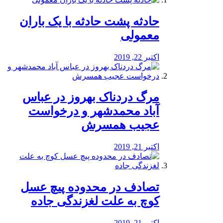
️حادثه پشت حادثه با یک باران
معمولی
اکتبر 22, 2019
مرگ دردناک بهروز در عباس
آباد محمدشهر و درخواست
عجیب همسرش
اکتبر 21, 2019
تصادف در محدوده پیچ عسل
کوچ به علت لغزندگی جاده
اکتبر 21, 2019