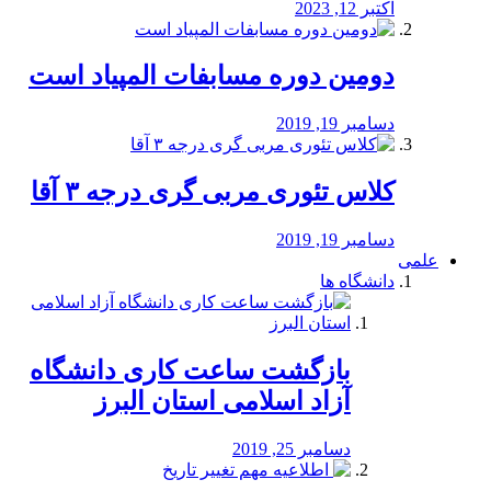
اکتبر 12, 2023
دومین دوره مسابفات المپیاد است
دسامبر 19, 2019
کلاس تئوری مربی گری درجه ۳ آقا
دسامبر 19, 2019
علمی
دانشگاه ها
بازگشت ساعت کاری دانشگاه
آزاد اسلامی استان البرز
دسامبر 25, 2019