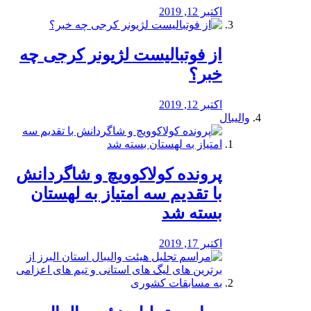
اکتبر 12, 2019
از فوتبالیست لژیونر کرجی چه
خبر؟
اکتبر 12, 2019
والیبال
پرونده کولاکوویچ و شاگردانش
با تقدیم سه امتیاز به لهستان
بسته شد
اکتبر 17, 2019