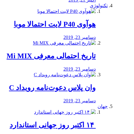
تکنولوژی
هوآوی P40 لایت احتمالا موبا
دسامبر 23, 2019
تاریخ احتمالی معرفی Mi MIX
دسامبر 23, 2019
وان پلاس دعوت‌نامه رویداد C
دسامبر 23, 2019
جهان
‏ ۱۴ اکتبر روز جهانی استاندارد