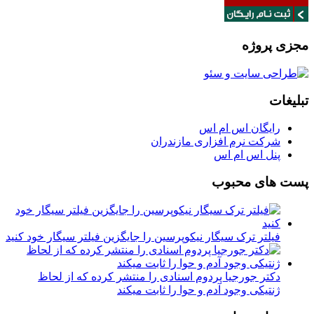
مجزی پروژه
تبلیغات
رایگان اس ام اس
شرکت نرم افزاری مازندران
پنل اس ام اس
پست های محبوب
فیلتر ترک سیگار نیکوپرسین را جایگزین فیلتر سیگار خود کنید
دکتر جورجیا پردوم اسنادی را منتشر کرده که از لحاظ
ژنتیکی وجود آدم و حوا را ثابت میکند