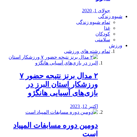
جولای 1, 2020
شیوه زندگی
تمام شیوه زندگی
غذا
کودکان
سلامتی
ورزش
تمام رشته های ورزشی
۲ مدال برنز نتیجه حضور ۷
ورزشکار استان البرز در
بازی‌های آسیایی هانگژو
اکتبر 12, 2023
دومین دوره مسابفات المپیاد
است