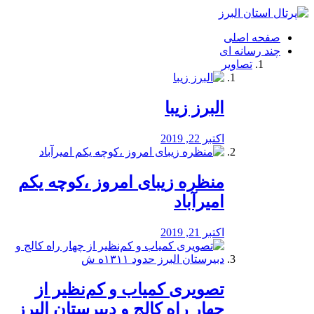
فصد
خون
صفحه اصلی
شرق
چند رسانه ای
تهران
تصاویر
خشکشویی
تصفیه
آب
البرز زیبا
طراحی
سایت
و
اکتبر 22, 2019
سئو
vip
منظره‌‌ زیبای امروز ،کوچه یکم
امیرآباد
اکتبر 21, 2019
️تصویری کمیاب و کم‌نظیر از
چهار راه كالج و دبيرستان البرز