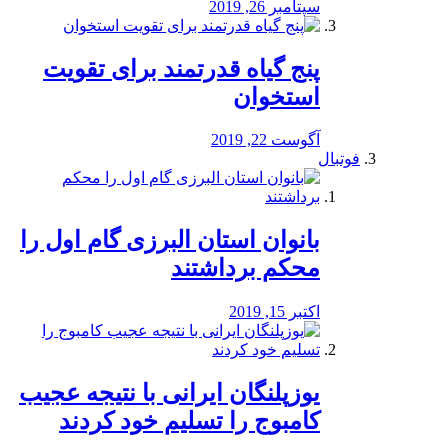
سپتامبر 26, 2019
پنج گیاه قدرتمند برای تقویت
استخوان
آگوست 22, 2019
فوتبال
بانوان استان البرزی گام اول را
محكم برداشتند
اکتبر 15, 2019
یوزپلنگان ایرانی با نتیجه عجیب
کامبوج را تسلیم خود کردند