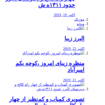
حدود ۱۳۱۱ه ش
اکتبر 19, 2019
موزیک
ویدئو
البرز زیبا
اکتبر 22, 2019
منظره‌‌ زیبای امروز ،کوچه یکم
امیرآباد
اکتبر 21, 2019
️تصویری کمیاب و کم‌نظیر از چهار