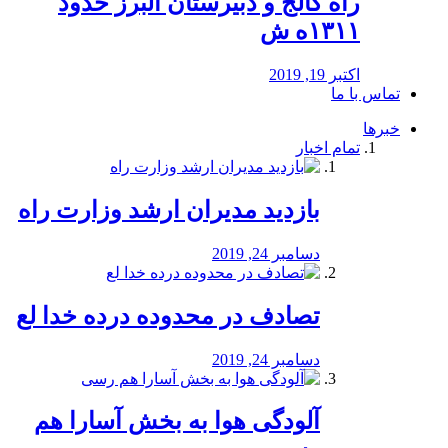
راه كالج و دبيرستان البرز حدود
۱۳۱۱ه ش
اکتبر 19, 2019
تماس با ما
خبرها
تمام اخبار
بازدید مدیران ارشد وزارت راه
دسامبر 24, 2019
تصادف در محدوده درده خدا لع
دسامبر 24, 2019
آلودگی هوا به بخش آسارا هم