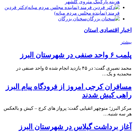
هزینه پارکینگ متروی گلشهر
دكتر فردين
فرمند (نماينده مجلس مردم میانه)
سخنان بزرگان
اخبار اقتصادی استان
بیشتر
پلمب ۶ واحد صنفی در شهرستان البرز
محمد نصیری گفت: در ۴۵ بازدید انجام شده ۵ واحد صنفی در
محمدیه و یک…
مسافران کرجی امروز از فرودگاه پیام البرز
راهی کیش شدند
مرکز البرز؛ منوچهر اتقیایی گفت: پرواز های کرج – کیش و بالعکس
هر سه شنبه…
آغاز برداشت گیلاس در شهرستان البرز