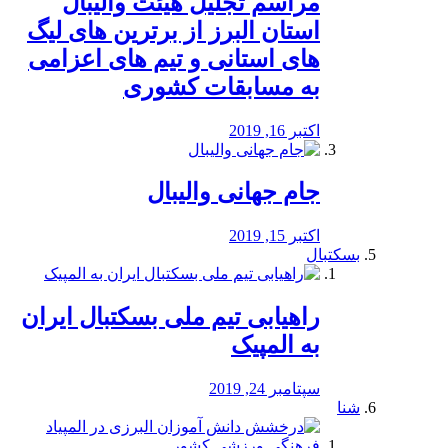
مراسم تجلیل هیئت والیبال
استان البرز از برترین های لیگ
های استانی و تیم های اعزامی
به مسابقات کشوری
اکتبر 16, 2019
جام جهانی والیبال
اکتبر 15, 2019
بسکتبال
راهیابی تیم ملی بسکتبال ایران
به المپیک
سپتامبر 24, 2019
شنا