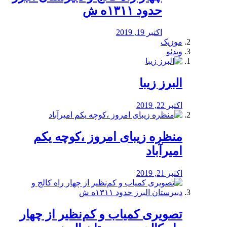
حدود ۱۳۱۱ه ش
اکتبر 19, 2019
موزیک
ویدئو
البرز زیبا
اکتبر 22, 2019
منظره‌‌ زیبای امروز ،کوچه یکم
امیرآباد
اکتبر 21, 2019
️تصویری کمیاب و کم‌نظیر از چهار