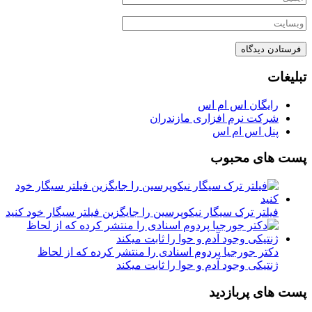
تبلیغات
رایگان اس ام اس
شرکت نرم افزاری مازندران
پنل اس ام اس
پست های محبوب
فیلتر ترک سیگار نیکوپرسین را جایگزین فیلتر سیگار خود کنید
دکتر جورجیا پردوم اسنادی را منتشر کرده که از لحاظ
ژنتیکی وجود آدم و حوا را ثابت میکند
پست های پربازدید