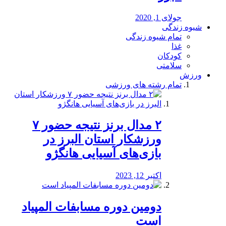
جولای 1, 2020
شیوه زندگی
تمام شیوه زندگی
غذا
کودکان
سلامتی
ورزش
تمام رشته های ورزشی
۲ مدال برنز نتیجه حضور ۷
ورزشکار استان البرز در
بازی‌های آسیایی هانگژو
اکتبر 12, 2023
دومین دوره مسابفات المپیاد
است