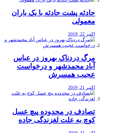
️حادثه پشت حادثه با یک باران
معمولی
اکتبر 22, 2019
مرگ دردناک بهروز در عباس
آباد محمدشهر و درخواست
عجیب همسرش
اکتبر 21, 2019
تصادف در محدوده پیچ عسل
کوچ به علت لغزندگی جاده
اکتبر 21, 2019