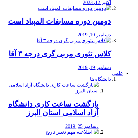
اکتبر 12, 2023
دومین دوره مسابفات المپیاد است
دسامبر 19, 2019
کلاس تئوری مربی گری درجه ۳ آقا
دسامبر 19, 2019
علمی
دانشگاه ها
بازگشت ساعت کاری دانشگاه
آزاد اسلامی استان البرز
دسامبر 25, 2019