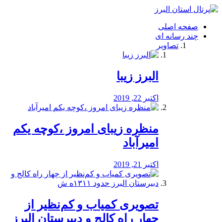
فصد
خون
صفحه اصلی
شرق
چند رسانه ای
تهران
تصاویر
خشکشویی
تصفیه
آب
البرز زیبا
طراحی
سایت
و
اکتبر 22, 2019
سئو
vip
منظره‌‌ زیبای امروز ،کوچه یکم
امیرآباد
اکتبر 21, 2019
️تصویری کمیاب و کم‌نظیر از
چهار راه كالج و دبيرستان البرز