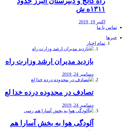
راه كالج و دبيرستان البرز حدود
۱۳۱۱ه ش
اکتبر 19, 2019
تماس با ما
خبرها
تمام اخبار
بازدید مدیران ارشد وزارت راه
دسامبر 24, 2019
تصادف در محدوده درده خدا لع
دسامبر 24, 2019
آلودگی هوا به بخش آسارا هم