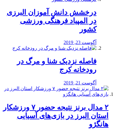
درخشش دانش آموزان البرزی
در المپیاد فرهنگی ورزشی
کشور
آگوست 23, 2019
️فاصله نزدیک شنا و مرگ در
رودخانه کرج
آگوست 21, 2019
۲ مدال برنز نتیجه حضور ۷ ورزشکار
استان البرز در بازی‌های آسیایی
هانگژو