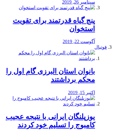
سپتامبر 26, 2019
پنج گیاه قدرتمند برای تقویت
استخوان
آگوست 22, 2019
فوتبال
بانوان استان البرزی گام اول را
محكم برداشتند
اکتبر 15, 2019
یوزپلنگان ایرانی با نتیجه عجیب
کامبوج را تسلیم خود کردند