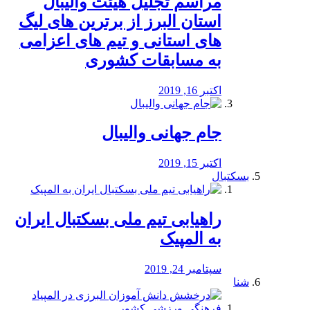
مراسم تجلیل هیئت والیبال
استان البرز از برترین های لیگ
های استانی و تیم های اعزامی
به مسابقات کشوری
اکتبر 16, 2019
جام جهانی والیبال
اکتبر 15, 2019
بسکتبال
راهیابی تیم ملی بسکتبال ایران
به المپیک
سپتامبر 24, 2019
شنا