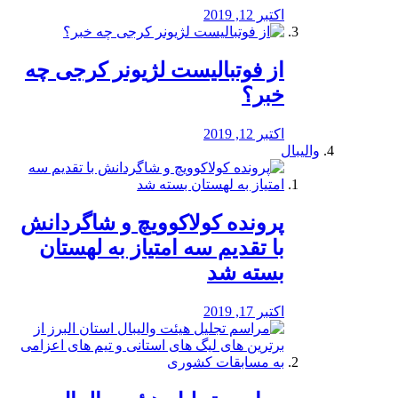
اکتبر 12, 2019
از فوتبالیست لژیونر کرجی چه
خبر؟
اکتبر 12, 2019
والیبال
پرونده کولاکوویچ و شاگردانش
با تقدیم سه امتیاز به لهستان
بسته شد
اکتبر 17, 2019