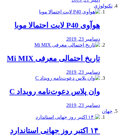
تکنولوژی
هوآوی P40 لایت احتمالا موبا
دسامبر 23, 2019
تاریخ احتمالی معرفی Mi MIX
دسامبر 23, 2019
وان پلاس دعوت‌نامه رویداد C
دسامبر 23, 2019
جهان
‏ ۱۴ اکتبر روز جهانی استاندارد