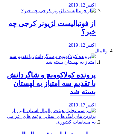
اکتبر 12, 2019
از فوتبالیست لژیونر کرجی چه
خبر؟
اکتبر 12, 2019
والیبال
پرونده کولاکوویچ و شاگردانش
با تقدیم سه امتیاز به لهستان
بسته شد
اکتبر 17, 2019