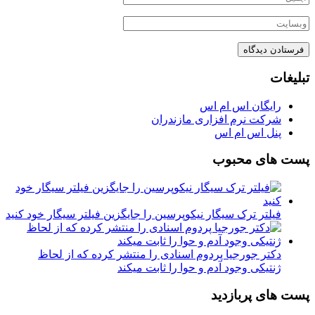
تبلیغات
رایگان اس ام اس
شرکت نرم افزاری مازندران
پنل اس ام اس
پست های محبوب
فیلتر ترک سیگار نیکوپرسین را جایگزین فیلتر سیگار خود کنید
دکتر جورجیا پردوم اسنادی را منتشر کرده که از لحاظ
ژنتیکی وجود آدم و حوا را ثابت میکند
پست های پربازدید