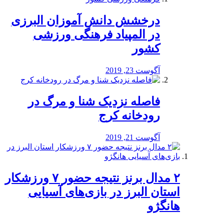
درخشش دانش آموزان البرزی
در المپیاد فرهنگی ورزشی
کشور
آگوست 23, 2019
️فاصله نزدیک شنا و مرگ در
رودخانه کرج
آگوست 21, 2019
۲ مدال برنز نتیجه حضور ۷ ورزشکار
استان البرز در بازی‌های آسیایی
هانگژو