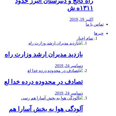
راه كالج و دبيرستان البرز حدود
۱۳۱۱ه ش
اکتبر 19, 2019
تماس با ما
خبرها
تمام اخبار
بازدید مدیران ارشد وزارت راه
دسامبر 24, 2019
تصادف در محدوده درده خدا لع
دسامبر 24, 2019
آلودگی هوا به بخش آسارا هم