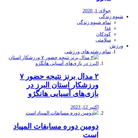
جولای 1, 2020
شیوه زندگی
تمام شیوه زندگی
غذا
کودکان
سلامتی
ورزش
تمام رشته های ورزشی
۲ مدال برنز نتیجه حضور ۷
ورزشکار استان البرز در
بازی‌های آسیایی هانگژو
اکتبر 12, 2023
دومین دوره مسابفات المپیاد
است