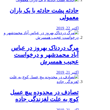
️حادثه پشت حادثه با یک باران
معمولی
اکتبر 22, 2019
مرگ دردناک بهروز در عباس
آباد محمدشهر و درخواست
عجیب همسرش
اکتبر 21, 2019
تصادف در محدوده پیچ عسل
کوچ به علت لغزندگی جاده
اکتبر 21, 2019