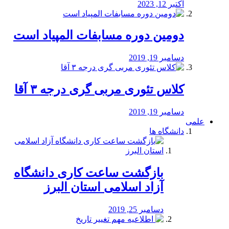
اکتبر 12, 2023
دومین دوره مسابفات المپیاد است
دسامبر 19, 2019
کلاس تئوری مربی گری درجه ۳ آقا
دسامبر 19, 2019
علمی
دانشگاه ها
بازگشت ساعت کاری دانشگاه
آزاد اسلامی استان البرز
دسامبر 25, 2019