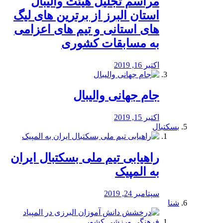
مراسم تجلیل هیئت والیبال
استان البرز از برترین های لیگ
های استانی و تیم های اعزامی
به مسابقات کشوری
اکتبر 16, 2019
جام جهانی والیبال
اکتبر 15, 2019
بسکتبال
راهیابی تیم ملی بسکتبال ایران
به المپیک
سپتامبر 24, 2019
شنا