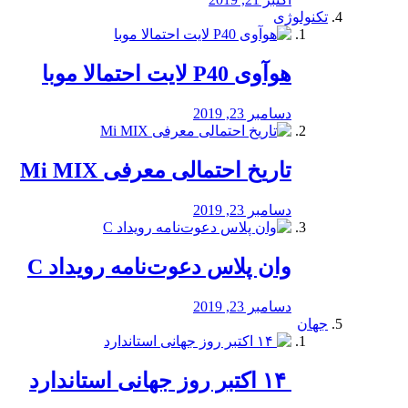
تکنولوژی
هوآوی P40 لایت احتمالا موبا
دسامبر 23, 2019
تاریخ احتمالی معرفی Mi MIX
دسامبر 23, 2019
وان پلاس دعوت‌نامه رویداد C
دسامبر 23, 2019
جهان
‏ ۱۴ اکتبر روز جهانی استاندارد