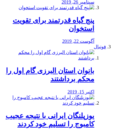
سپتامبر 26, 2019
پنج گیاه قدرتمند برای تقویت
استخوان
آگوست 22, 2019
فوتبال
بانوان استان البرزی گام اول را
محكم برداشتند
اکتبر 15, 2019
یوزپلنگان ایرانی با نتیجه عجیب
کامبوج را تسلیم خود کردند