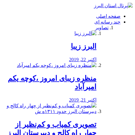
فصد
خون
صفحه اصلی
شرق
چند رسانه ای
تهران
تصاویر
خشکشویی
تصفیه
آب
البرز زیبا
طراحی
سایت
و
اکتبر 22, 2019
سئو
vip
منظره‌‌ زیبای امروز ،کوچه یکم
امیرآباد
اکتبر 21, 2019
️تصویری کمیاب و کم‌نظیر از
چهار راه كالج و دبيرستان البرز