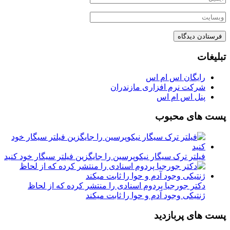
تبلیغات
رایگان اس ام اس
شرکت نرم افزاری مازندران
پنل اس ام اس
پست های محبوب
فیلتر ترک سیگار نیکوپرسین را جایگزین فیلتر سیگار خود کنید
دکتر جورجیا پردوم اسنادی را منتشر کرده که از لحاظ
ژنتیکی وجود آدم و حوا را ثابت میکند
پست های پربازدید