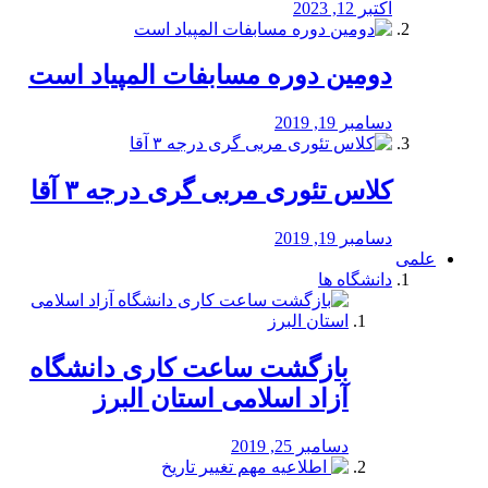
اکتبر 12, 2023
دومین دوره مسابفات المپیاد است
دسامبر 19, 2019
کلاس تئوری مربی گری درجه ۳ آقا
دسامبر 19, 2019
علمی
دانشگاه ها
بازگشت ساعت کاری دانشگاه
آزاد اسلامی استان البرز
دسامبر 25, 2019