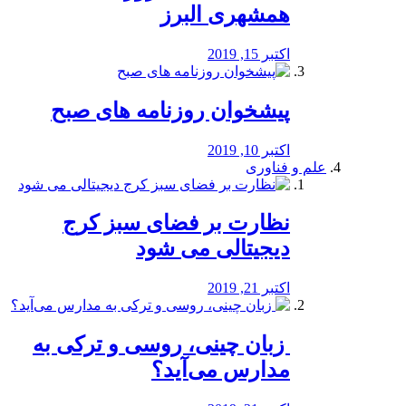
همشهری البرز
اکتبر 15, 2019
پیشخوان روزنامه های صبح
اکتبر 10, 2019
علم و فناوری
نظارت بر فضای سبز کرج
دیجیتالی می شود
اکتبر 21, 2019
️ زبان چینی، روسی و ترکی به
مدارس می‌آید؟