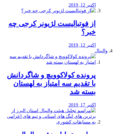
اکتبر 12, 2019
از فوتبالیست لژیونر کرجی چه
خبر؟
اکتبر 12, 2019
والیبال
پرونده کولاکوویچ و شاگردانش
با تقدیم سه امتیاز به لهستان
بسته شد
اکتبر 17, 2019