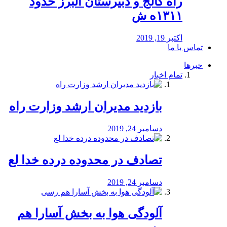
راه كالج و دبيرستان البرز حدود
۱۳۱۱ه ش
اکتبر 19, 2019
تماس با ما
خبرها
تمام اخبار
بازدید مدیران ارشد وزارت راه
دسامبر 24, 2019
تصادف در محدوده درده خدا لع
دسامبر 24, 2019
آلودگی هوا به بخش آسارا هم