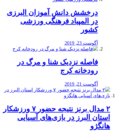
درخشش دانش آموزان البرزی
در المپیاد فرهنگی ورزشی
کشور
آگوست 23, 2019
️فاصله نزدیک شنا و مرگ در
رودخانه کرج
آگوست 21, 2019
۲ مدال برنز نتیجه حضور ۷ ورزشکار
استان البرز در بازی‌های آسیایی
هانگژو