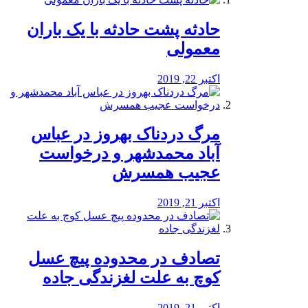
️حادثه پشت حادثه با یک باران
معمولی
اکتبر 22, 2019
مرگ دردناک بهروز در عباس
آباد محمدشهر و درخواست
عجیب همسرش
اکتبر 21, 2019
تصادف در محدوده پیچ عسل
کوچ به علت لغزندگی جاده
اکتبر 21, 2019