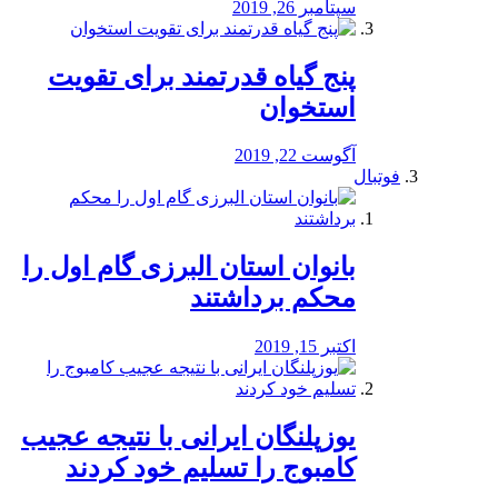
سپتامبر 26, 2019
پنج گیاه قدرتمند برای تقویت
استخوان
آگوست 22, 2019
فوتبال
بانوان استان البرزی گام اول را
محكم برداشتند
اکتبر 15, 2019
یوزپلنگان ایرانی با نتیجه عجیب
کامبوج را تسلیم خود کردند