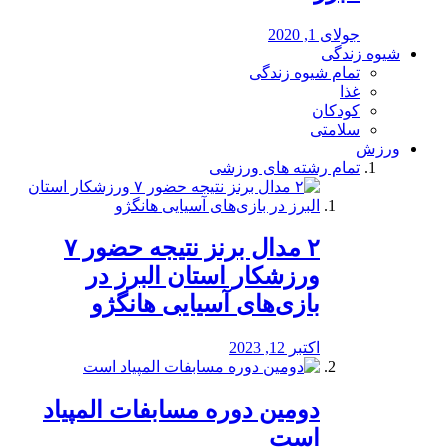
جولای 1, 2020
شیوه زندگی
تمام شیوه زندگی
غذا
کودکان
سلامتی
ورزش
تمام رشته های ورزشی
۲ مدال برنز نتیجه حضور ۷
ورزشکار استان البرز در
بازی‌های آسیایی هانگژو
اکتبر 12, 2023
دومین دوره مسابفات المپیاد
است