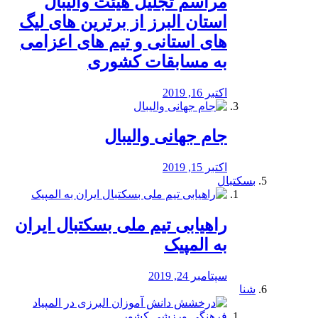
مراسم تجلیل هیئت والیبال
استان البرز از برترین های لیگ
های استانی و تیم های اعزامی
به مسابقات کشوری
اکتبر 16, 2019
جام جهانی والیبال
اکتبر 15, 2019
بسکتبال
راهیابی تیم ملی بسکتبال ایران
به المپیک
سپتامبر 24, 2019
شنا