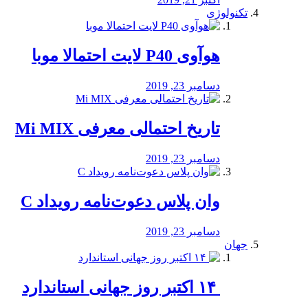
تکنولوژی
هوآوی P40 لایت احتمالا موبا
دسامبر 23, 2019
تاریخ احتمالی معرفی Mi MIX
دسامبر 23, 2019
وان پلاس دعوت‌نامه رویداد C
دسامبر 23, 2019
جهان
‏ ۱۴ اکتبر روز جهانی استاندارد