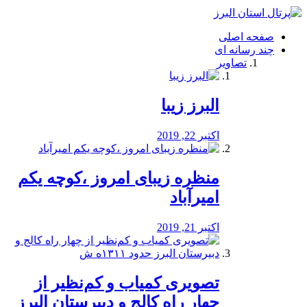
فصد
خون
صفحه اصلی
شرق
چند رسانه ای
تهران
تصاویر
خشکشویی
تصفیه
آب
البرز زیبا
طراحی
سایت
و
اکتبر 22, 2019
سئو
vip
منظره‌‌ زیبای امروز ،کوچه یکم
امیرآباد
اکتبر 21, 2019
️تصویری کمیاب و کم‌نظیر از
چهار راه كالج و دبيرستان البرز