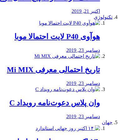
اکتبر 21, 2019
تکنولوژی
هوآوی P40 لایت احتمالا موبا
دسامبر 23, 2019
تاریخ احتمالی معرفی Mi MIX
دسامبر 23, 2019
وان پلاس دعوت‌نامه رویداد C
دسامبر 23, 2019
جهان