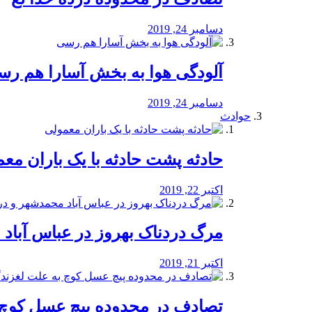
دسامبر 24, 2019
آلودگی هوا به بخش آسارا هم ر
دسامبر 24, 2019
حوادث
️حادثه پشت حادثه با یک باران مع
اکتبر 22, 2019
مرگ دردناک بهروز در عباس آب
اکتبر 21, 2019
تصادف در محدوده پیچ عسل کوچ 