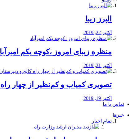
البرز زیبا
اکتبر 22, 2019
منظره‌‌ زیبای امروز ،کوچه یکم امیرآبا
اکتبر 21, 2019
️تصویری کمیاب و کم‌نظیر از چهار راه كالج
اکتبر 19, 2019
تماس با ما
خبرها
تمام اخبار