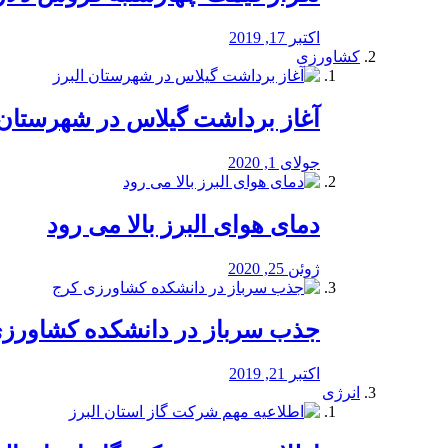
اکتبر 17, 2019
کشاورزی
آغاز برداشت گیلاس در شهرستان 
جولای 1, 2020
دمای هوای البرز بالا می رود
ژوئن 25, 2020
جذب سرباز در دانشکده کشاورز
اکتبر 21, 2019
انرژی