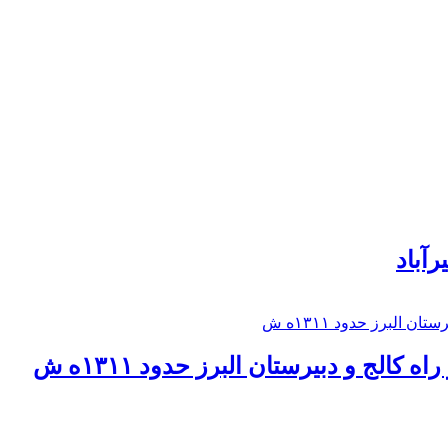
رآباد
كالج و دبيرستان البرز حدود ۱۳۱۱ه ش