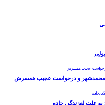
سی
مولی
اد محمدشهر و درخواست عجیب همسرش
به علت لغزندگی جاده