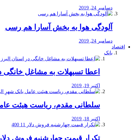
دسامبر 24, 2019
آلودگی هوا به بخش آسارا هم رسی
دسامبر 24, 2019
اقتصاد
بانک
️اعطا تسیهلات به مشاغل خانگی در
اکتبر 19, 2019
سلطانی مقدم، ریاست هیئت عامل 
اکتبر 18, 2019
تکرار قیمت چهارشنبه فروش دلار 11 00