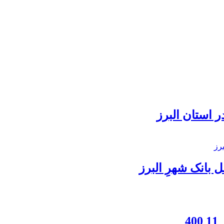
 استان البرز
بانک شهرِ البرز
4