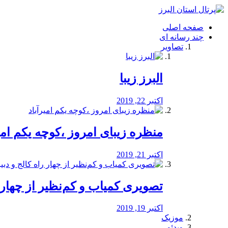
فصد
خون
صفحه اصلی
شرق
چند رسانه ای
تهران
تصاویر
خشکشویی
تصفیه
آب
البرز زیبا
طراحی
سایت
و
اکتبر 22, 2019
سئو
vip
منظره‌‌ زیبای امروز ،کوچه یکم امی
اکتبر 21, 2019
️تصویری کمیاب و کم‌نظیر از چهار راه 
اکتبر 19, 2019
موزیک
ویدئو