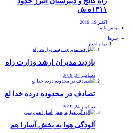
راه كالج و دبيرستان البرز حدود
۱۳۱۱ه ش
اکتبر 19, 2019
تماس با ما
خبرها
تمام اخبار
بازدید مدیران ارشد وزارت راه
دسامبر 24, 2019
تصادف در محدوده درده خدا لع
دسامبر 24, 2019
آلودگی هوا به بخش آسارا هم