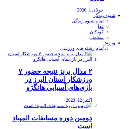
جولای 1, 2020
شیوه زندگی
تمام شیوه زندگی
غذا
کودکان
سلامتی
ورزش
تمام رشته های ورزشی
۲ مدال برنز نتیجه حضور ۷
ورزشکار استان البرز در
بازی‌های آسیایی هانگژو
اکتبر 12, 2023
دومین دوره مسابفات المپیاد
است