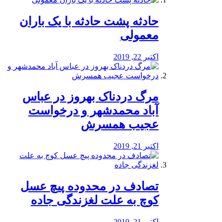
️حادثه پشت حادثه با یک باران
معمولی
اکتبر 22, 2019
مرگ دردناک بهروز در عباس
آباد محمدشهر و درخواست
عجیب همسرش
اکتبر 21, 2019
تصادف در محدوده پیچ عسل
کوچ به علت لغزندگی جاده
اکتبر 21, 2019