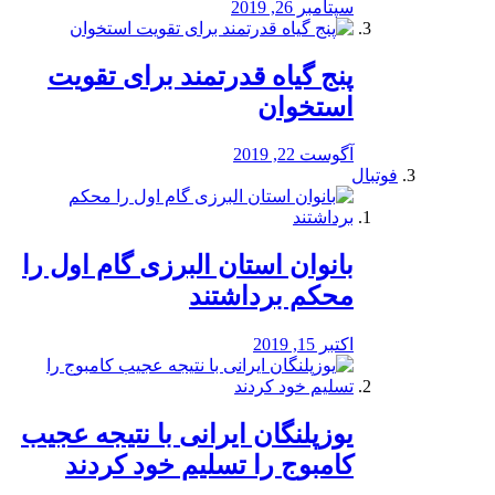
سپتامبر 26, 2019
پنج گیاه قدرتمند برای تقویت
استخوان
آگوست 22, 2019
فوتبال
بانوان استان البرزی گام اول را
محكم برداشتند
اکتبر 15, 2019
یوزپلنگان ایرانی با نتیجه عجیب
کامبوج را تسلیم خود کردند