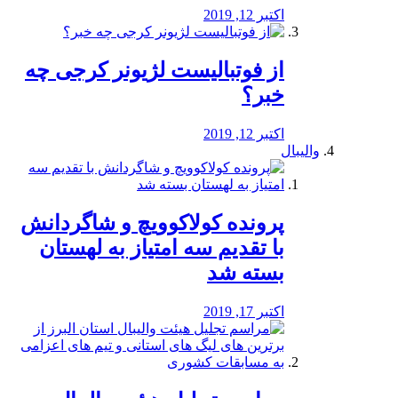
اکتبر 12, 2019
از فوتبالیست لژیونر کرجی چه
خبر؟
اکتبر 12, 2019
والیبال
پرونده کولاکوویچ و شاگردانش
با تقدیم سه امتیاز به لهستان
بسته شد
اکتبر 17, 2019