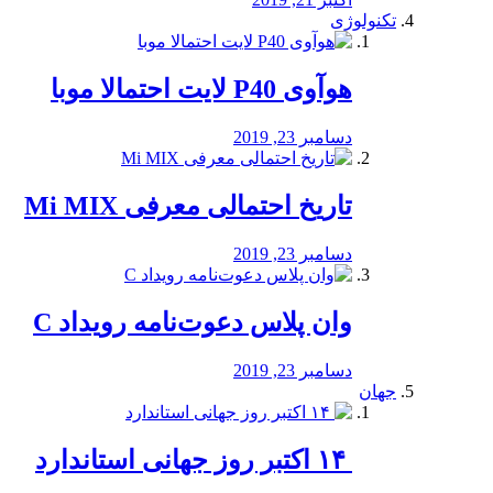
تکنولوژی
هوآوی P40 لایت احتمالا موبا
دسامبر 23, 2019
تاریخ احتمالی معرفی Mi MIX
دسامبر 23, 2019
وان پلاس دعوت‌نامه رویداد C
دسامبر 23, 2019
جهان
‏ ۱۴ اکتبر روز جهانی استاندارد