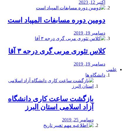
اکتبر 12, 2023
دومین دوره مسابفات المپیاد است
دسامبر 19, 2019
کلاس تئوری مربی گری درجه ۳ آقا
دسامبر 19, 2019
علمی
دانشگاه ها
بازگشت ساعت کاری دانشگاه
آزاد اسلامی استان البرز
دسامبر 25, 2019