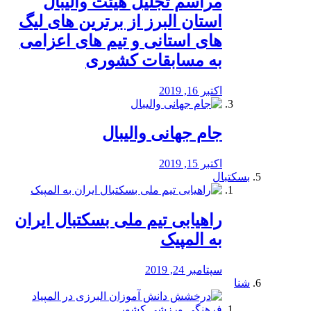
مراسم تجلیل هیئت والیبال
استان البرز از برترین های لیگ
های استانی و تیم های اعزامی
به مسابقات کشوری
اکتبر 16, 2019
جام جهانی والیبال
اکتبر 15, 2019
بسکتبال
راهیابی تیم ملی بسکتبال ایران
به المپیک
سپتامبر 24, 2019
شنا