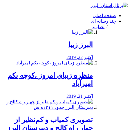
فصد
خون
صفحه اصلی
شرق
چند رسانه ای
تهران
تصاویر
خشکشویی
تصفیه
آب
البرز زیبا
طراحی
سایت
و
اکتبر 22, 2019
سئو
vip
منظره‌‌ زیبای امروز ،کوچه یکم
امیرآباد
اکتبر 21, 2019
️تصویری کمیاب و کم‌نظیر از
چهار راه كالج و دبيرستان البرز