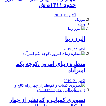
حدود ۱۳۱۱ه ش
اکتبر 19, 2019
موزیک
ویدئو
البرز زیبا
اکتبر 22, 2019
منظره‌‌ زیبای امروز ،کوچه یکم
امیرآباد
اکتبر 21, 2019
️تصویری کمیاب و کم‌نظیر از چهار