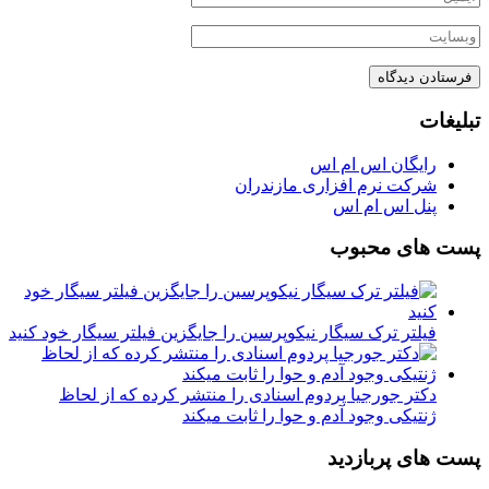
تبلیغات
رایگان اس ام اس
شرکت نرم افزاری مازندران
پنل اس ام اس
پست های محبوب
فیلتر ترک سیگار نیکوپرسین را جایگزین فیلتر سیگار خود کنید
دکتر جورجیا پردوم اسنادی را منتشر کرده که از لحاظ
ژنتیکی وجود آدم و حوا را ثابت میکند
پست های پربازدید