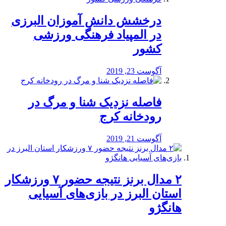
درخشش دانش آموزان البرزی
در المپیاد فرهنگی ورزشی
کشور
آگوست 23, 2019
️فاصله نزدیک شنا و مرگ در
رودخانه کرج
آگوست 21, 2019
۲ مدال برنز نتیجه حضور ۷ ورزشکار
استان البرز در بازی‌های آسیایی
هانگژو