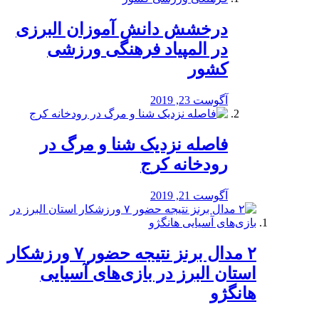
درخشش دانش آموزان البرزی
در المپیاد فرهنگی ورزشی
کشور
آگوست 23, 2019
️فاصله نزدیک شنا و مرگ در
رودخانه کرج
آگوست 21, 2019
۲ مدال برنز نتیجه حضور ۷ ورزشکار
استان البرز در بازی‌های آسیایی
هانگژو