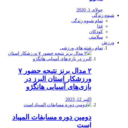
جولای 1, 2020
شیوه زندگی
تمام شیوه زندگی
غذا
کودکان
سلامتی
ورزش
تمام رشته های ورزشی
۲ مدال برنز نتیجه حضور ۷
ورزشکار استان البرز در
بازی‌های آسیایی هانگژو
اکتبر 12, 2023
دومین دوره مسابفات المپیاد
است