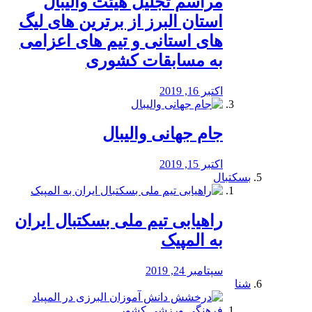
مراسم تجلیل هیئت والیبال
استان البرز از برترین های لیگ
های استانی و تیم های اعزامی
به مسابقات کشوری
اکتبر 16, 2019
جام جهانی والیبال
اکتبر 15, 2019
بسکتبال
راهیابی تیم ملی بسکتبال ایران
به المپیک
سپتامبر 24, 2019
شنا