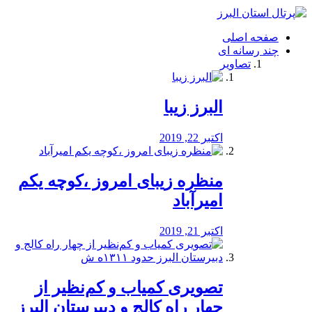
فصد
خون
صفحه اصلی
شرق
چند رسانه ای
تهران
تصاویر
خشکشویی
تصفیه
آب
البرز زیبا
طراحی
سایت
و
اکتبر 22, 2019
سئو
vip
منظره‌‌ زیبای امروز ،کوچه یکم
امیرآباد
اکتبر 21, 2019
️تصویری کمیاب و کم‌نظیر از
چهار راه كالج و دبيرستان البرز