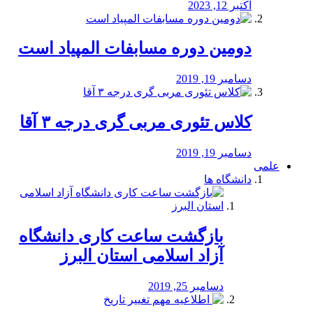
اکتبر 12, 2023
دومین دوره مسابفات المپیاد است
دسامبر 19, 2019
کلاس تئوری مربی گری درجه ۳ آقا
دسامبر 19, 2019
علمی
دانشگاه ها
بازگشت ساعت کاری دانشگاه
آزاد اسلامی استان البرز
دسامبر 25, 2019