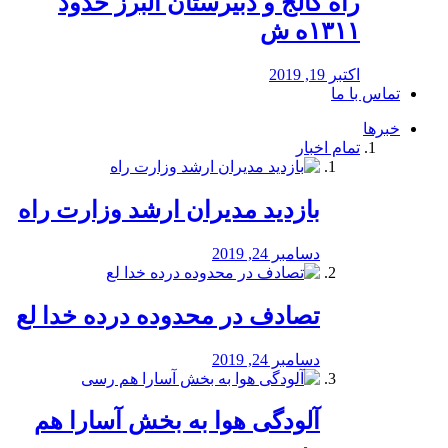
راه كالج و دبيرستان البرز حدود
۱۳۱۱ه ش
اکتبر 19, 2019
تماس با ما
خبرها
تمام اخبار
بازدید مدیران ارشد وزارت راه
دسامبر 24, 2019
تصادف در محدوده درده خدا لع
دسامبر 24, 2019
آلودگی هوا به بخش آسارا هم