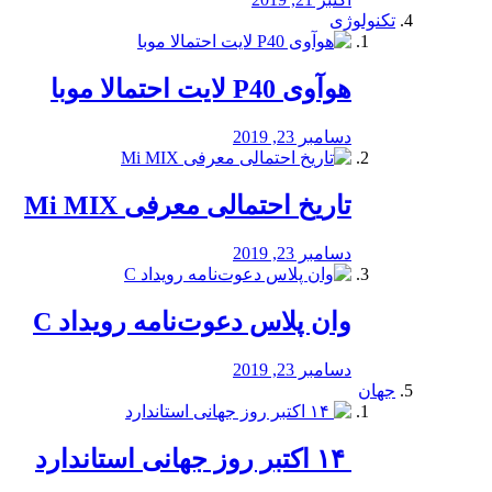
تکنولوژی
هوآوی P40 لایت احتمالا موبا
دسامبر 23, 2019
تاریخ احتمالی معرفی Mi MIX
دسامبر 23, 2019
وان پلاس دعوت‌نامه رویداد C
دسامبر 23, 2019
جهان
‏ ۱۴ اکتبر روز جهانی استاندارد