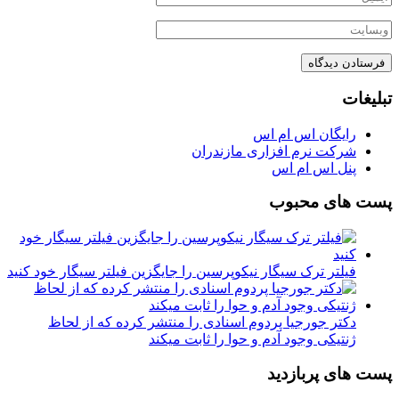
تبلیغات
رایگان اس ام اس
شرکت نرم افزاری مازندران
پنل اس ام اس
پست های محبوب
فیلتر ترک سیگار نیکوپرسین را جایگزین فیلتر سیگار خود کنید
دکتر جورجیا پردوم اسنادی را منتشر کرده که از لحاظ
ژنتیکی وجود آدم و حوا را ثابت میکند
پست های پربازدید