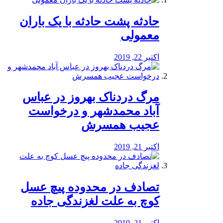
️حادثه پشت حادثه با یک باران
معمولی
اکتبر 22, 2019
مرگ دردناک بهروز در عباس
آباد محمدشهر و درخواست
عجیب همسرش
اکتبر 21, 2019
تصادف در محدوده پیچ عسل
کوچ به علت لغزندگی جاده
اکتبر 21, 2019