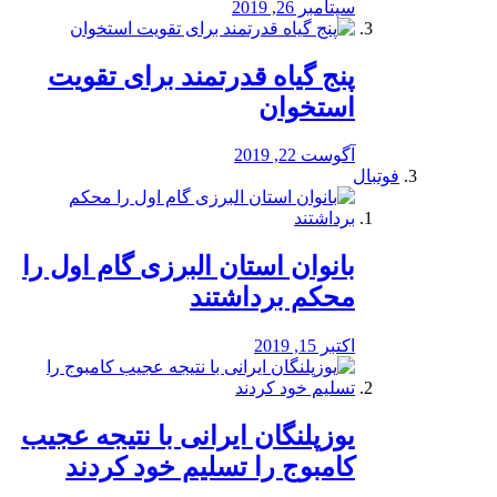
سپتامبر 26, 2019
پنج گیاه قدرتمند برای تقویت
استخوان
آگوست 22, 2019
فوتبال
بانوان استان البرزی گام اول را
محكم برداشتند
اکتبر 15, 2019
یوزپلنگان ایرانی با نتیجه عجیب
کامبوج را تسلیم خود کردند