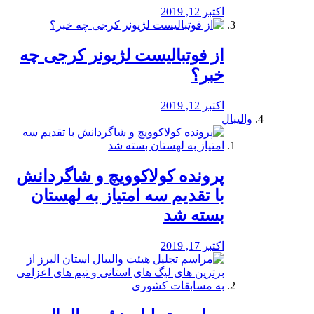
اکتبر 12, 2019
از فوتبالیست لژیونر کرجی چه
خبر؟
اکتبر 12, 2019
والیبال
پرونده کولاکوویچ و شاگردانش
با تقدیم سه امتیاز به لهستان
بسته شد
اکتبر 17, 2019