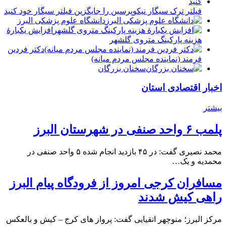
فیلتر ترک سیگار نیکوپرسین را جایگزین فیلتر سیگار خود کنید
دانشگاه علوم پزشکی البرز
افزایش یکبارۀ
هزینه پارکینگ متروی گلشهر
دكتر فردين
فرمند (نماينده مجلس مردم میانه)
سخنان بزرگان
اخبار اقتصادی استان
بیشتر
پلمب ۶ واحد صنفی در شهرستان البرز
محمد نصیری گفت: در ۴۵ بازدید انجام شده ۵ واحد صنفی در
محمدیه و یک…
مسافران کرجی امروز از فرودگاه پیام البرز
راهی کیش شدند
مرکز البرز؛ منوچهر اتقیایی گفت: پرواز های کرج – کیش و بالعکس