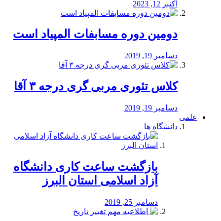
اکتبر 12, 2023
دومین دوره مسابفات المپیاد است
دسامبر 19, 2019
کلاس تئوری مربی گری درجه ۳ آقا
دسامبر 19, 2019
علمی
دانشگاه ها
بازگشت ساعت کاری دانشگاه
آزاد اسلامی استان البرز
دسامبر 25, 2019