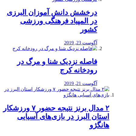
درخشش دانش آموزان البرزی
در المپیاد فرهنگی ورزشی
کشور
آگوست 23, 2019
️فاصله نزدیک شنا و مرگ در
رودخانه کرج
آگوست 21, 2019
۲ مدال برنز نتیجه حضور ۷ ورزشکار
استان البرز در بازی‌های آسیایی
هانگژو