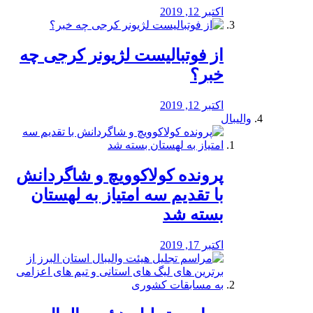
اکتبر 12, 2019
از فوتبالیست لژیونر کرجی چه
خبر؟
اکتبر 12, 2019
والیبال
پرونده کولاکوویچ و شاگردانش
با تقدیم سه امتیاز به لهستان
بسته شد
اکتبر 17, 2019