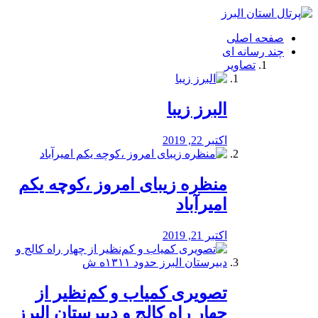
فصد
خون
صفحه اصلی
شرق
چند رسانه ای
تهران
تصاویر
خشکشویی
تصفیه
آب
البرز زیبا
طراحی
سایت
و
اکتبر 22, 2019
سئو
vip
منظره‌‌ زیبای امروز ،کوچه یکم
امیرآباد
اکتبر 21, 2019
️تصویری کمیاب و کم‌نظیر از
چهار راه كالج و دبيرستان البرز