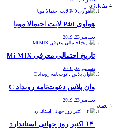
تکنولوژی
هوآوی P40 لایت احتمالا موبا
دسامبر 23, 2019
تاریخ احتمالی معرفی Mi MIX
دسامبر 23, 2019
وان پلاس دعوت‌نامه رویداد C
دسامبر 23, 2019
جهان
‏ ۱۴ اکتبر روز جهانی استاندارد