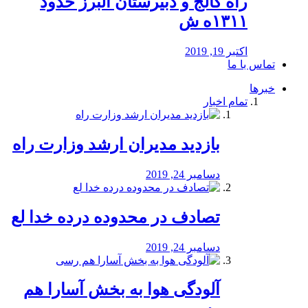
راه كالج و دبيرستان البرز حدود
۱۳۱۱ه ش
اکتبر 19, 2019
تماس با ما
خبرها
تمام اخبار
بازدید مدیران ارشد وزارت راه
دسامبر 24, 2019
تصادف در محدوده درده خدا لع
دسامبر 24, 2019
آلودگی هوا به بخش آسارا هم