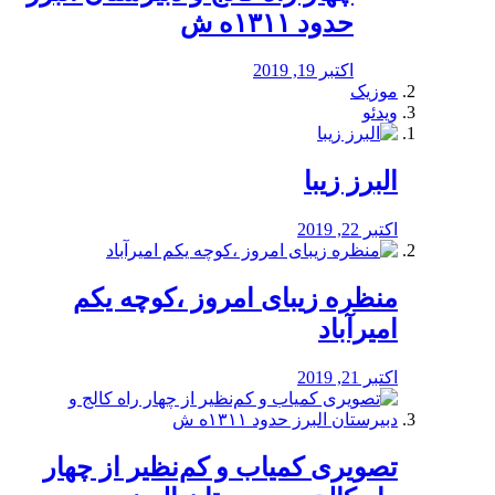
حدود ۱۳۱۱ه ش
اکتبر 19, 2019
موزیک
ویدئو
البرز زیبا
اکتبر 22, 2019
منظره‌‌ زیبای امروز ،کوچه یکم
امیرآباد
اکتبر 21, 2019
️تصویری کمیاب و کم‌نظیر از چهار