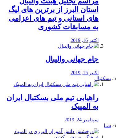
مراسم تجلیل هیئت والیبال
استان البرز از برترین های لیگ
های استانی و تیم های اعزامی
به مسابقات کشوری
اکتبر 16, 2019
جام جهانی والیبال
اکتبر 15, 2019
بسکتبال
راهیابی تیم ملی بسکتبال ایران
به المپیک
سپتامبر 24, 2019
شنا