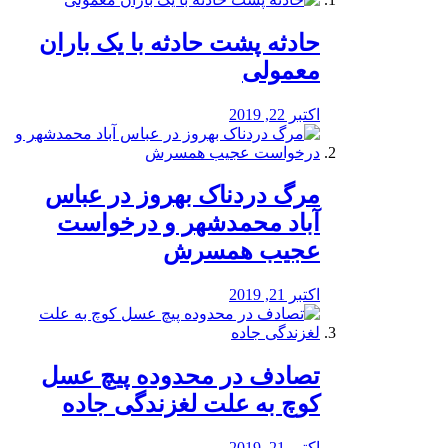
️حادثه پشت حادثه با یک باران
معمولی
اکتبر 22, 2019
مرگ دردناک بهروز در عباس
آباد محمدشهر و درخواست
عجیب همسرش
اکتبر 21, 2019
تصادف در محدوده پیچ عسل
کوچ به علت لغزندگی جاده
اکتبر 21, 2019