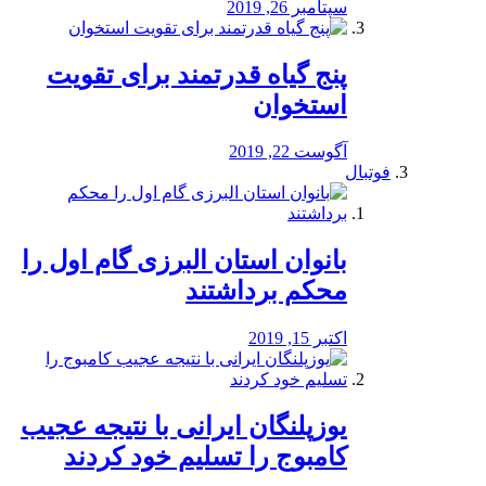
سپتامبر 26, 2019
پنج گیاه قدرتمند برای تقویت
استخوان
آگوست 22, 2019
فوتبال
بانوان استان البرزی گام اول را
محكم برداشتند
اکتبر 15, 2019
یوزپلنگان ایرانی با نتیجه عجیب
کامبوج را تسلیم خود کردند