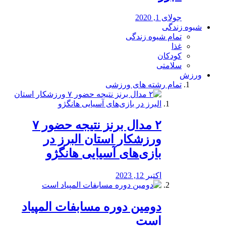
جولای 1, 2020
شیوه زندگی
تمام شیوه زندگی
غذا
کودکان
سلامتی
ورزش
تمام رشته های ورزشی
۲ مدال برنز نتیجه حضور ۷
ورزشکار استان البرز در
بازی‌های آسیایی هانگژو
اکتبر 12, 2023
دومین دوره مسابفات المپیاد
است