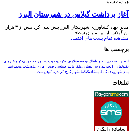
هر سه شنبه…
آغاز برداشت گیلاس در شهرستان البرز
مدیر جهاد کشاورزی شهرستان البرز پیش بینی کرد بیش از ۳ هزار
تن گیلاس از این میزان سطح…
مشاهده تمام پست های اقتصاد
برچسب ها
اربعین
اقتصادی
البرز
تابناك
توصیه-سلامتی
تکواندو
حوادث-البرز
خبرفوری-کرج
خبرهای
تکنولوڑی را بخوانید و ش
دهیاری ملک فالیز
سیاسی
صحن
فوری
ماهدشت
محمدشهر
پیام-شهروندی
کانال-پیشاهنگیکمالشهر
کرج
گرمدره
گوهردشت
تبلیغات