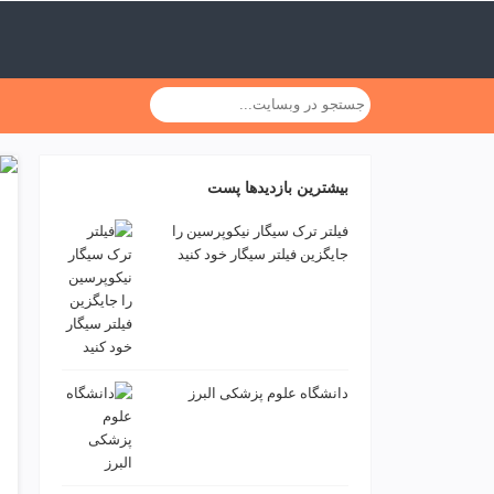
ف
ص
د
خ
و
ن
ش
ر
بیشترین بازدیدها پست
ق
ت
فیلتر ترک سیگار نیکوپرسین را
ه
جایگزین فیلتر سیگار خود کنید
ر
ا
ن
خ
ش
ک
دانشگاه علوم پزشکی البرز
ش
و
ی
ی