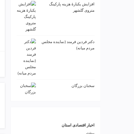
ت
افزایش یکبارۀ هزینه پارکینگ
ص
متروی گلشهر
ف
ی
ه
آ
ب
دكتر فردين فرمند (نماينده مجلس
ط
مردم میانه)
ر
ا
ح
ی
س
ا
سخنان بزرگان
ی
ت
و
س
ئ
و
اخبار اقتصادی استان
v
i
بیشتر