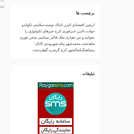
پست
تکذ
برچسب ها
اربعین
اقتصادی
البرز
تابناك
توصیه-سلامتی
تکواندو
حوادث-البرز
خبرفوری-کرج
خبرهای تکنولوڑی را
بخوانید و ش
دهیاری ملک فالیز
سیاسی
صحن
فوری
ماهدشت
محمدشهر
پیام-شهروندی
کانال-
پیشاهنگیکمالشهر
کرج
گرمدره
گوهردشت
تبلیغات