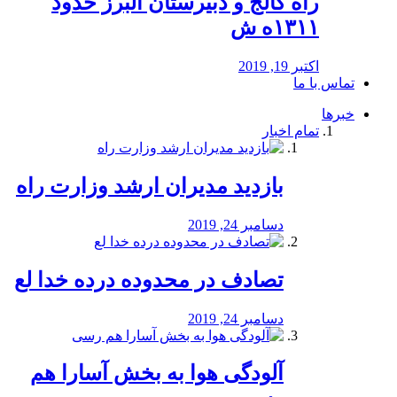
راه كالج و دبيرستان البرز حدود
۱۳۱۱ه ش
اکتبر 19, 2019
تماس با ما
خبرها
تمام اخبار
بازدید مدیران ارشد وزارت راه
دسامبر 24, 2019
تصادف در محدوده درده خدا لع
دسامبر 24, 2019
آلودگی هوا به بخش آسارا هم