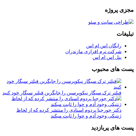
مجزی پروژه
تبلیغات
رایگان اس ام اس
شرکت نرم افزاری مازندران
پنل اس ام اس
پست های محبوب
فیلتر ترک سیگار نیکوپرسین را جایگزین فیلتر سیگار خود کنید
دکتر جورجیا پردوم اسنادی را منتشر کرده که از لحاظ
ژنتیکی وجود آدم و حوا را ثابت میکند
پست های پربازدید