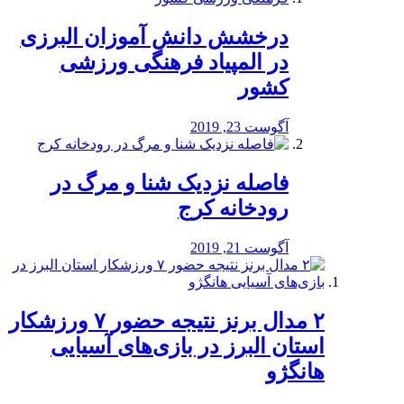
درخشش دانش آموزان البرزی
در المپیاد فرهنگی ورزشی
کشور
آگوست 23, 2019
️فاصله نزدیک شنا و مرگ در
رودخانه کرج
آگوست 21, 2019
۲ مدال برنز نتیجه حضور ۷ ورزشکار
استان البرز در بازی‌های آسیایی
هانگژو