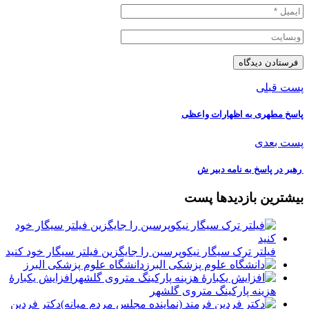
پست قبلی
️پاسخ مطهری به اظهارات واعظی
پست بعدی
️ رهبر در پاسخ به نامه دبیر ش
بیشترین بازدیدها پست
فیلتر ترک سیگار نیکوپرسین را جایگزین فیلتر سیگار خود کنید
دانشگاه علوم پزشکی البرز
افزایش یکبارۀ
هزینه پارکینگ متروی گلشهر
دكتر فردين