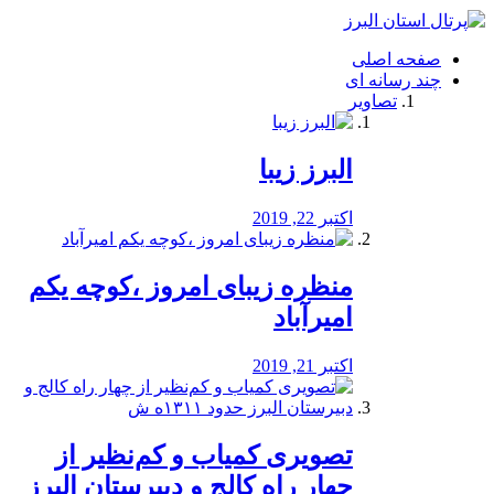
فصد
خون
صفحه اصلی
شرق
چند رسانه ای
تهران
تصاویر
خشکشویی
تصفیه
آب
البرز زیبا
طراحی
سایت
و
اکتبر 22, 2019
سئو
vip
منظره‌‌ زیبای امروز ،کوچه یکم
امیرآباد
اکتبر 21, 2019
️تصویری کمیاب و کم‌نظیر از
چهار راه كالج و دبيرستان البرز