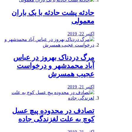
️حادثه پشت حادثه با یک باران
معمولی
اکتبر 22, 2019
مرگ دردناک بهروز در عباس
آباد محمدشهر و درخواست
عجیب همسرش
اکتبر 21, 2019
تصادف در محدوده پیچ عسل
کوچ به علت لغزندگی جاده
اکتبر 21, 2019