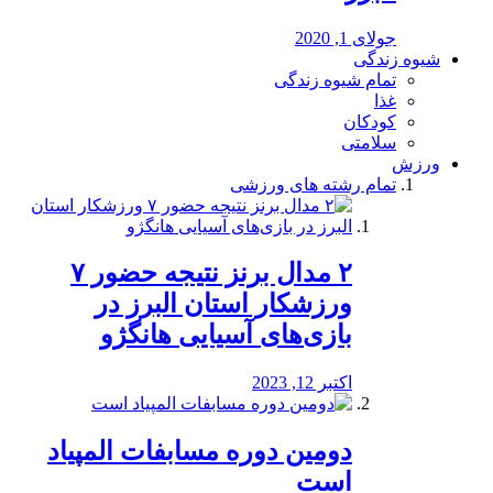
جولای 1, 2020
شیوه زندگی
تمام شیوه زندگی
غذا
کودکان
سلامتی
ورزش
تمام رشته های ورزشی
۲ مدال برنز نتیجه حضور ۷
ورزشکار استان البرز در
بازی‌های آسیایی هانگژو
اکتبر 12, 2023
دومین دوره مسابفات المپیاد
است