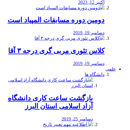
اکتبر 12, 2023
دومین دوره مسابفات المپیاد است
دسامبر 19, 2019
کلاس تئوری مربی گری درجه ۳ آقا
دسامبر 19, 2019
علمی
دانشگاه ها
بازگشت ساعت کاری دانشگاه
آزاد اسلامی استان البرز
دسامبر 25, 2019