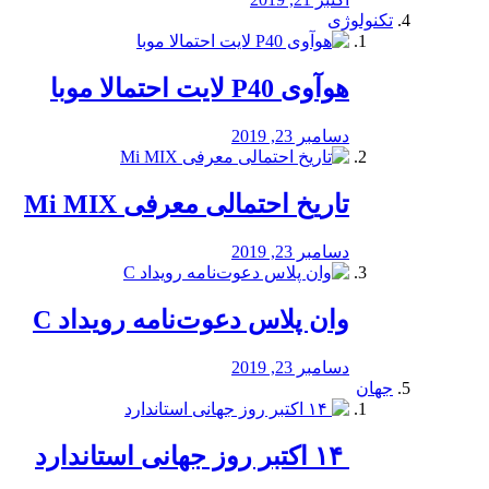
تکنولوژی
هوآوی P40 لایت احتمالا موبا
دسامبر 23, 2019
تاریخ احتمالی معرفی Mi MIX
دسامبر 23, 2019
وان پلاس دعوت‌نامه رویداد C
دسامبر 23, 2019
جهان
‏ ۱۴ اکتبر روز جهانی استاندارد