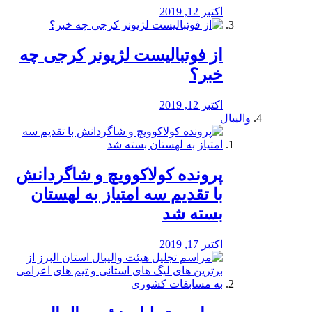
اکتبر 12, 2019
از فوتبالیست لژیونر کرجی چه
خبر؟
اکتبر 12, 2019
والیبال
پرونده کولاکوویچ و شاگردانش
با تقدیم سه امتیاز به لهستان
بسته شد
اکتبر 17, 2019