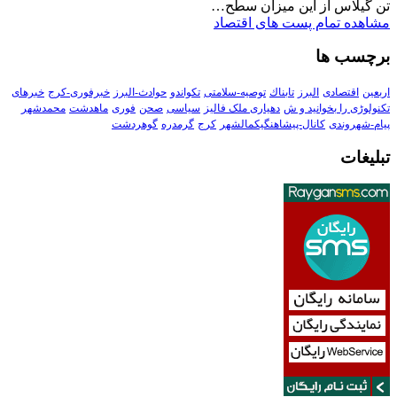
تن گیلاس از این میزان سطح…
مشاهده تمام پست های اقتصاد
برچسب ها
اربعین
اقتصادی
البرز
تابناك
توصیه-سلامتی
تکواندو
حوادث-البرز
خبرفوری-کرج
خبرهای
تکنولوڑی را بخوانید و ش
دهیاری ملک فالیز
سیاسی
صحن
فوری
ماهدشت
محمدشهر
پیام-شهروندی
کانال-پیشاهنگیکمالشهر
کرج
گرمدره
گوهردشت
تبلیغات