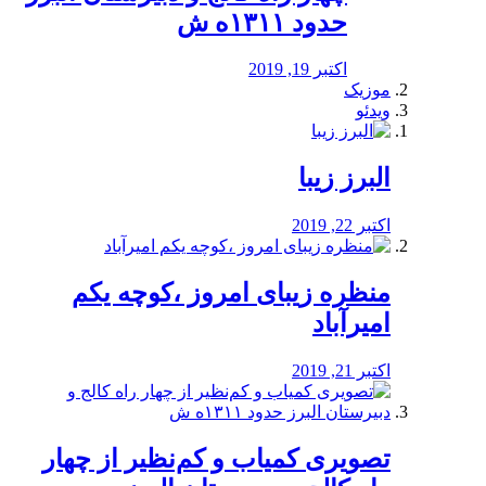
حدود ۱۳۱۱ه ش
اکتبر 19, 2019
موزیک
ویدئو
البرز زیبا
اکتبر 22, 2019
منظره‌‌ زیبای امروز ،کوچه یکم
امیرآباد
اکتبر 21, 2019
️تصویری کمیاب و کم‌نظیر از چهار