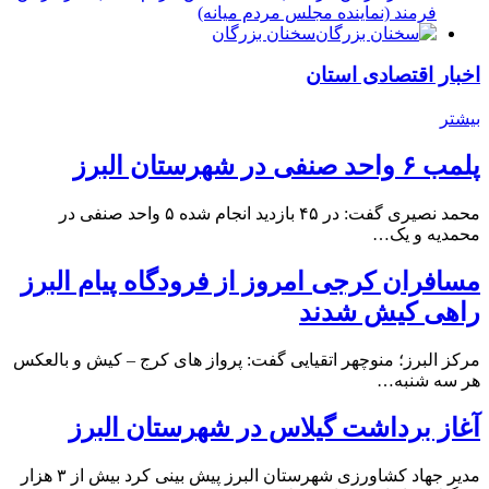
فرمند (نماينده مجلس مردم میانه)
سخنان بزرگان
اخبار اقتصادی استان
بیشتر
پلمب ۶ واحد صنفی در شهرستان البرز
محمد نصیری گفت: در ۴۵ بازدید انجام شده ۵ واحد صنفی در
محمدیه و یک…
مسافران کرجی امروز از فرودگاه پیام البرز
راهی کیش شدند
مرکز البرز؛ منوچهر اتقیایی گفت: پرواز های کرج – کیش و بالعکس
هر سه شنبه…
آغاز برداشت گیلاس در شهرستان البرز
مدیر جهاد کشاورزی شهرستان البرز پیش بینی کرد بیش از ۳ هزار