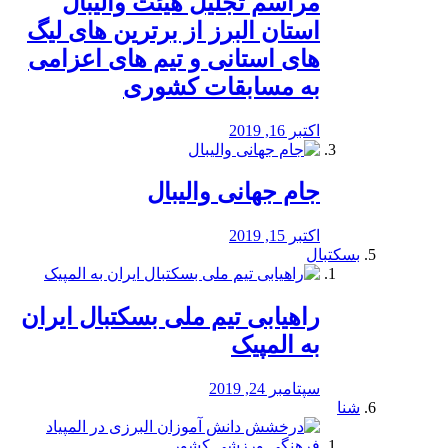
مراسم تجلیل هیئت والیبال
استان البرز از برترین های لیگ
های استانی و تیم های اعزامی
به مسابقات کشوری
اکتبر 16, 2019
جام جهانی والیبال
اکتبر 15, 2019
بسکتبال
راهیابی تیم ملی بسکتبال ایران
به المپیک
سپتامبر 24, 2019
شنا