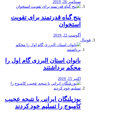
سپتامبر 26, 2019
پنج گیاه قدرتمند برای تقویت
استخوان
آگوست 22, 2019
فوتبال
بانوان استان البرزی گام اول را
محكم برداشتند
اکتبر 15, 2019
یوزپلنگان ایرانی با نتیجه عجیب
کامبوج را تسلیم خود کردند