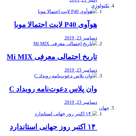
تکنولوژی
هوآوی P40 لایت احتمالا موبا
دسامبر 23, 2019
تاریخ احتمالی معرفی Mi MIX
دسامبر 23, 2019
وان پلاس دعوت‌نامه رویداد C
دسامبر 23, 2019
جهان
‏ ۱۴ اکتبر روز جهانی استاندارد