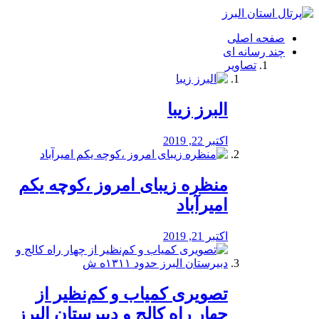
فصد
خون
صفحه اصلی
شرق
چند رسانه ای
تهران
تصاویر
خشکشویی
تصفیه
آب
البرز زیبا
طراحی
سایت
و
اکتبر 22, 2019
سئو
vip
منظره‌‌ زیبای امروز ،کوچه یکم
امیرآباد
اکتبر 21, 2019
️تصویری کمیاب و کم‌نظیر از
چهار راه كالج و دبيرستان البرز