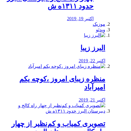
حدود ۱۳۱۱ه ش
اکتبر 19, 2019
موزیک
ویدئو
البرز زیبا
اکتبر 22, 2019
منظره‌‌ زیبای امروز ،کوچه یکم
امیرآباد
اکتبر 21, 2019
️تصویری کمیاب و کم‌نظیر از چهار