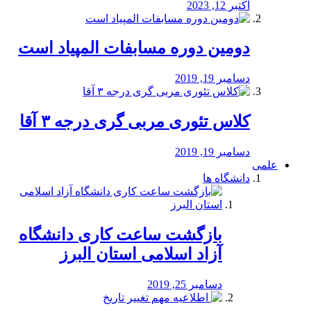
اکتبر 12, 2023
دومین دوره مسابفات المپیاد است
دسامبر 19, 2019
کلاس تئوری مربی گری درجه ۳ آقا
دسامبر 19, 2019
علمی
دانشگاه ها
بازگشت ساعت کاری دانشگاه
آزاد اسلامی استان البرز
دسامبر 25, 2019