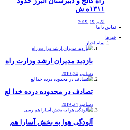
راه كالج و دبيرستان البرز حدود
۱۳۱۱ه ش
اکتبر 19, 2019
تماس با ما
خبرها
تمام اخبار
بازدید مدیران ارشد وزارت راه
دسامبر 24, 2019
تصادف در محدوده درده خدا لع
دسامبر 24, 2019
آلودگی هوا به بخش آسارا هم