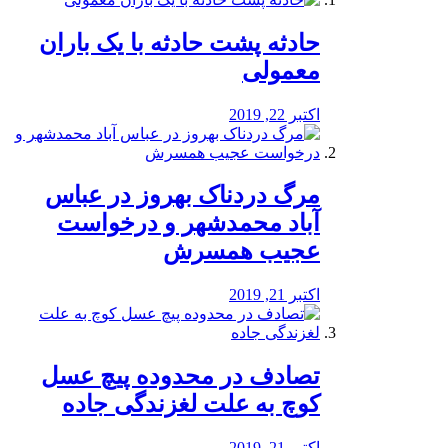
️حادثه پشت حادثه با یک باران
معمولی
اکتبر 22, 2019
مرگ دردناک بهروز در عباس
آباد محمدشهر و درخواست
عجیب همسرش
اکتبر 21, 2019
تصادف در محدوده پیچ عسل
کوچ به علت لغزندگی جاده
اکتبر 21, 2019