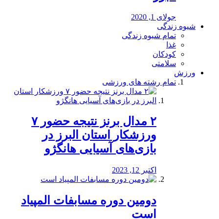
جولای 1, 2020
شیوه زندگی
تمام شیوه زندگی
غذا
کودکان
سلامتی
ورزش
تمام رشته های ورزشی
۲ مدال برنز نتیجه حضور ۷
ورزشکار استان البرز در
بازی‌های آسیایی هانگژو
اکتبر 12, 2023
دومین دوره مسابفات المپیاد
است