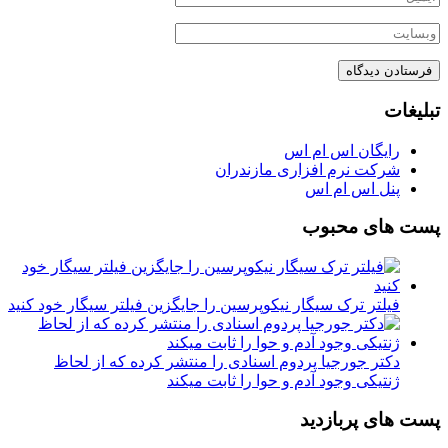
تبلیغات
رایگان اس ام اس
شرکت نرم افزاری مازندران
پنل اس ام اس
پست های محبوب
فیلتر ترک سیگار نیکوپرسین را جایگزین فیلتر سیگار خود کنید
دکتر جورجیا پردوم اسنادی را منتشر کرده که از لحاظ
ژنتیکی وجود آدم و حوا را ثابت میکند
پست های پربازدید