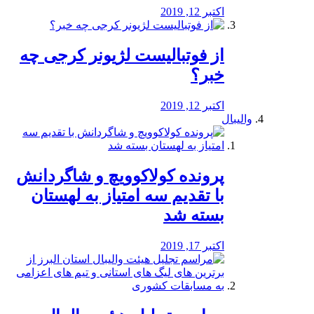
اکتبر 12, 2019
از فوتبالیست لژیونر کرجی چه
خبر؟
اکتبر 12, 2019
والیبال
پرونده کولاکوویچ و شاگردانش
با تقدیم سه امتیاز به لهستان
بسته شد
اکتبر 17, 2019