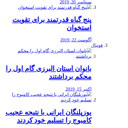
سپتامبر 26, 2019
پنج گیاه قدرتمند برای تقویت
استخوان
آگوست 22, 2019
فوتبال
بانوان استان البرزی گام اول را
محكم برداشتند
اکتبر 15, 2019
یوزپلنگان ایرانی با نتیجه عجیب
کامبوج را تسلیم خود کردند