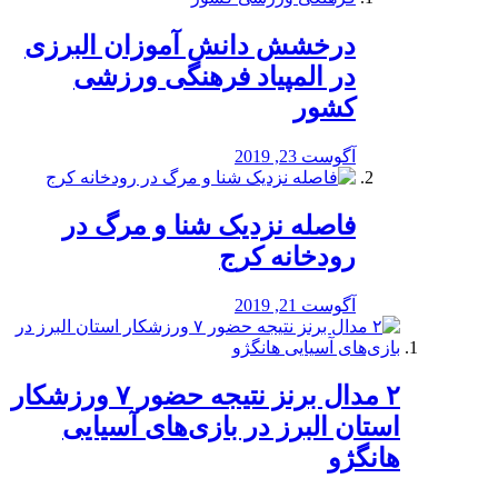
درخشش دانش آموزان البرزی
در المپیاد فرهنگی ورزشی
کشور
آگوست 23, 2019
️فاصله نزدیک شنا و مرگ در
رودخانه کرج
آگوست 21, 2019
۲ مدال برنز نتیجه حضور ۷ ورزشکار
استان البرز در بازی‌های آسیایی
هانگژو