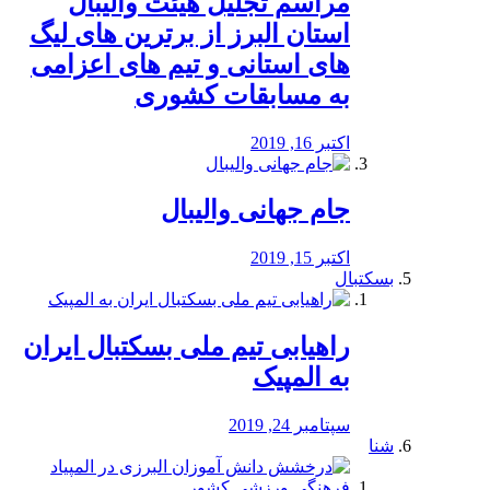
مراسم تجلیل هیئت والیبال
استان البرز از برترین های لیگ
های استانی و تیم های اعزامی
به مسابقات کشوری
اکتبر 16, 2019
جام جهانی والیبال
اکتبر 15, 2019
بسکتبال
راهیابی تیم ملی بسکتبال ایران
به المپیک
سپتامبر 24, 2019
شنا