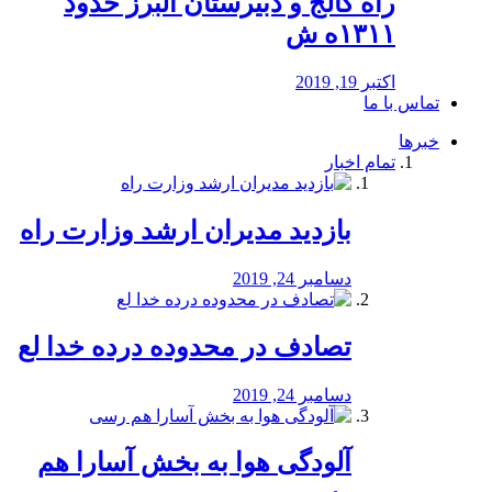
راه كالج و دبيرستان البرز حدود
۱۳۱۱ه ش
اکتبر 19, 2019
تماس با ما
خبرها
تمام اخبار
بازدید مدیران ارشد وزارت راه
دسامبر 24, 2019
تصادف در محدوده درده خدا لع
دسامبر 24, 2019
آلودگی هوا به بخش آسارا هم