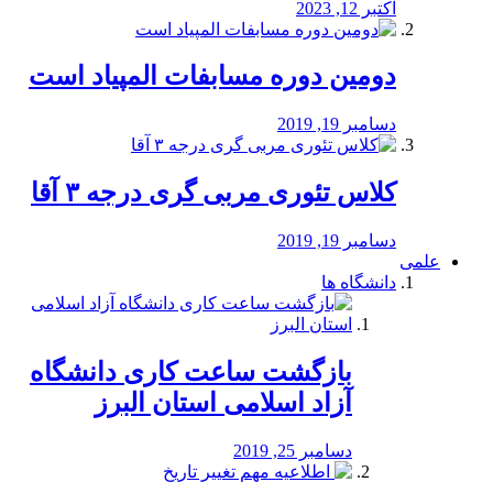
اکتبر 12, 2023
دومین دوره مسابفات المپیاد است
دسامبر 19, 2019
کلاس تئوری مربی گری درجه ۳ آقا
دسامبر 19, 2019
علمی
دانشگاه ها
بازگشت ساعت کاری دانشگاه
آزاد اسلامی استان البرز
دسامبر 25, 2019