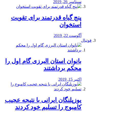
سپتامبر 26, 2019
پنج گیاه قدرتمند برای تقویت
استخوان
آگوست 22, 2019
فوتبال
بانوان استان البرزی گام اول را
محكم برداشتند
اکتبر 15, 2019
یوزپلنگان ایرانی با نتیجه عجیب
کامبوج را تسلیم خود کردند