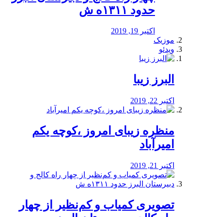
حدود ۱۳۱۱ه ش
اکتبر 19, 2019
موزیک
ویدئو
البرز زیبا
اکتبر 22, 2019
منظره‌‌ زیبای امروز ،کوچه یکم
امیرآباد
اکتبر 21, 2019
️تصویری کمیاب و کم‌نظیر از چهار