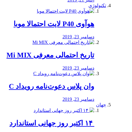
تکنولوژی
هوآوی P40 لایت احتمالا موبا
دسامبر 23, 2019
تاریخ احتمالی معرفی Mi MIX
دسامبر 23, 2019
وان پلاس دعوت‌نامه رویداد C
دسامبر 23, 2019
جهان
‏ ۱۴ اکتبر روز جهانی استاندارد