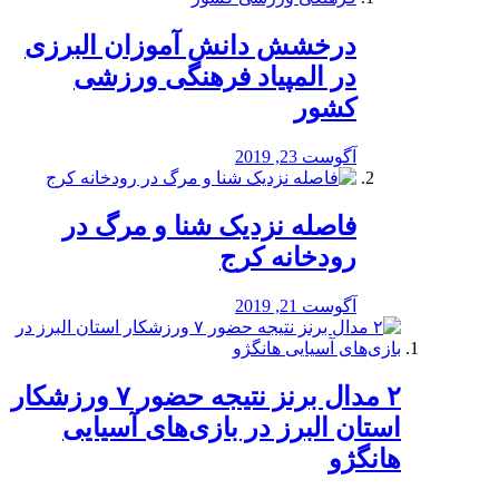
درخشش دانش آموزان البرزی
در المپیاد فرهنگی ورزشی
کشور
آگوست 23, 2019
️فاصله نزدیک شنا و مرگ در
رودخانه کرج
آگوست 21, 2019
۲ مدال برنز نتیجه حضور ۷ ورزشکار
استان البرز در بازی‌های آسیایی
هانگژو