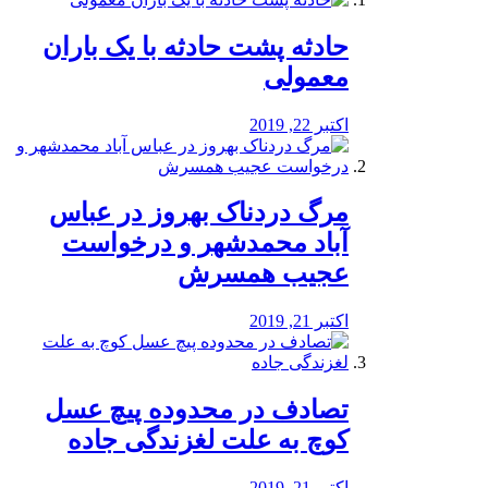
️حادثه پشت حادثه با یک باران
معمولی
اکتبر 22, 2019
مرگ دردناک بهروز در عباس
آباد محمدشهر و درخواست
عجیب همسرش
اکتبر 21, 2019
تصادف در محدوده پیچ عسل
کوچ به علت لغزندگی جاده
اکتبر 21, 2019