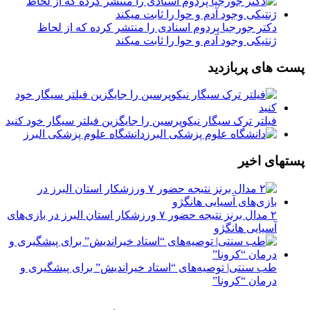
دکتر جورجیا پردوم اسنادی را منتشر کرده که از لحاظ
ژنتیکی وجود آدم و حوا را ثابت میکند
پست های پربازدید
فیلتر ترک سیگار نیکوپرسین را جایگزین فیلتر سیگار خود کنید
دانشگاه علوم پزشکی البرز
پستهای اخیر
۲ مدال برنز نتیجه حضور ۷ ورزشکار استان البرز در بازی‌های
آسیایی هانگژو
طب سنتی| توصیه‌‌های “استاد خیراندیش” برای پیشگیری و
درمان “کرونا”