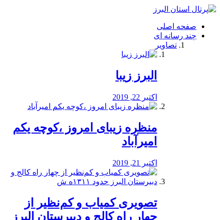
فصد
خون
صفحه اصلی
شرق
چند رسانه ای
تهران
تصاویر
خشکشویی
تصفیه
آب
البرز زیبا
طراحی
سایت
و
اکتبر 22, 2019
سئو
vip
منظره‌‌ زیبای امروز ،کوچه یکم
امیرآباد
اکتبر 21, 2019
️تصویری کمیاب و کم‌نظیر از
چهار راه كالج و دبيرستان البرز