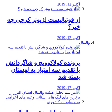
اکتبر 12, 2019
از فوتبالیست لژیونر کرجی چه
خبر؟
اکتبر 12, 2019
والیبال
پرونده کولاکوویچ و شاگردانش
با تقدیم سه امتیاز به لهستان
بسته شد
اکتبر 17, 2019