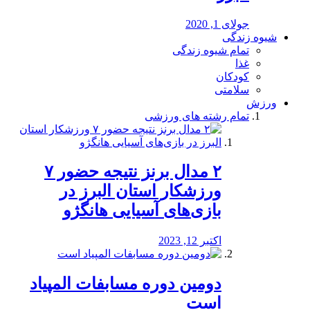
جولای 1, 2020
شیوه زندگی
تمام شیوه زندگی
غذا
کودکان
سلامتی
ورزش
تمام رشته های ورزشی
۲ مدال برنز نتیجه حضور ۷
ورزشکار استان البرز در
بازی‌های آسیایی هانگژو
اکتبر 12, 2023
دومین دوره مسابفات المپیاد
است