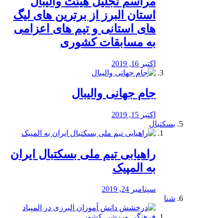
مراسم تجلیل هیئت والیبال
استان البرز از برترین های لیگ
های استانی و تیم های اعزامی
به مسابقات کشوری
اکتبر 16, 2019
جام جهانی والیبال
اکتبر 15, 2019
بسکتبال
راهیابی تیم ملی بسکتبال ایران
به المپیک
سپتامبر 24, 2019
شنا