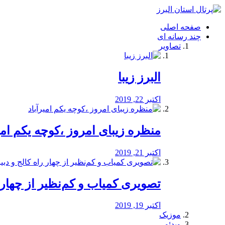
فصد
خون
صفحه اصلی
شرق
چند رسانه ای
تهران
تصاویر
خشکشویی
تصفیه
آب
البرز زیبا
طراحی
سایت
و
اکتبر 22, 2019
سئو
vip
منظره‌‌ زیبای امروز ،کوچه یکم امی
اکتبر 21, 2019
️تصویری کمیاب و کم‌نظیر از چهار راه 
اکتبر 19, 2019
موزیک
ویدئو