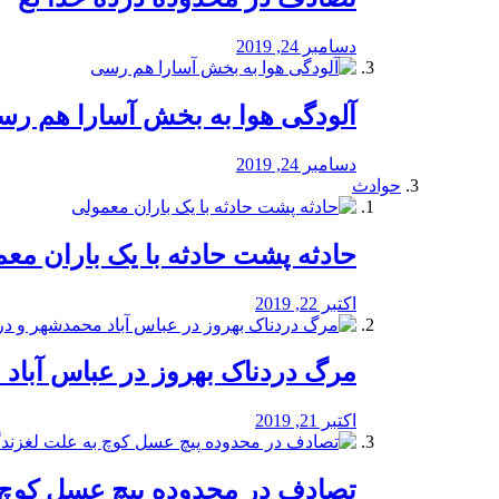
دسامبر 24, 2019
آلودگی هوا به بخش آسارا هم ر
دسامبر 24, 2019
حوادث
️حادثه پشت حادثه با یک باران مع
اکتبر 22, 2019
مرگ دردناک بهروز در عباس آب
اکتبر 21, 2019
تصادف در محدوده پیچ عسل کوچ 