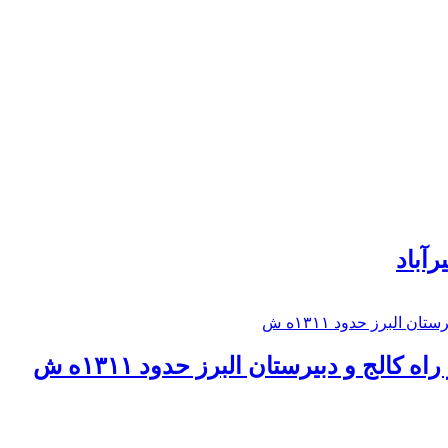
رآباد
كالج و دبيرستان البرز حدود ۱۳۱۱ه ش