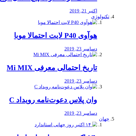
اکتبر 21, 2019
تکنولوژی
هوآوی P40 لایت احتمالا موبا
دسامبر 23, 2019
تاریخ احتمالی معرفی Mi MIX
دسامبر 23, 2019
وان پلاس دعوت‌نامه رویداد C
دسامبر 23, 2019
جهان