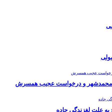
سی
مولی
اد محمدشهر و درخواست عجیب همسرش
به علت لغزندگی جاده