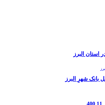
 استان البرز
بانک شهرِ البرز
4