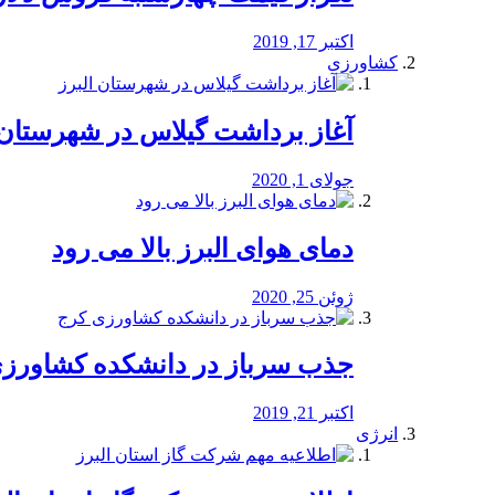
اکتبر 17, 2019
کشاورزی
آغاز برداشت گیلاس در شهرستان 
جولای 1, 2020
دمای هوای البرز بالا می رود
ژوئن 25, 2020
جذب سرباز در دانشکده کشاورز
اکتبر 21, 2019
انرژی