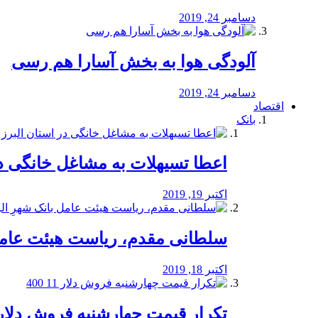
دسامبر 24, 2019
آلودگی هوا به بخش آسارا هم رسی
دسامبر 24, 2019
اقتصاد
بانک
️اعطا تسیهلات به مشاغل خانگی در
اکتبر 19, 2019
سلطانی مقدم، ریاست هیئت عامل 
اکتبر 18, 2019
تکرار قیمت چهارشنبه فروش دلار 11 00