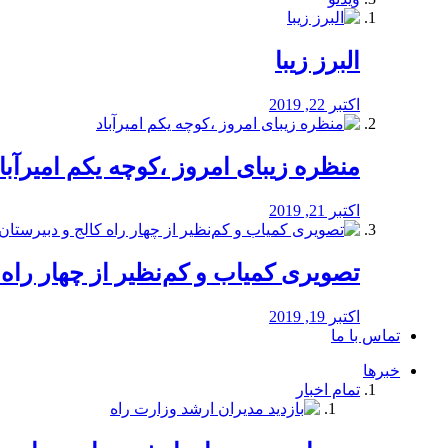
البرز زیبا
اکتبر 22, 2019
منظره‌‌ زیبای امروز ،کوچه یکم امیرآبا
اکتبر 21, 2019
️تصویری کمیاب و کم‌نظیر از چهار راه كالج
اکتبر 19, 2019
تماس با ما
خبرها
تمام اخبار