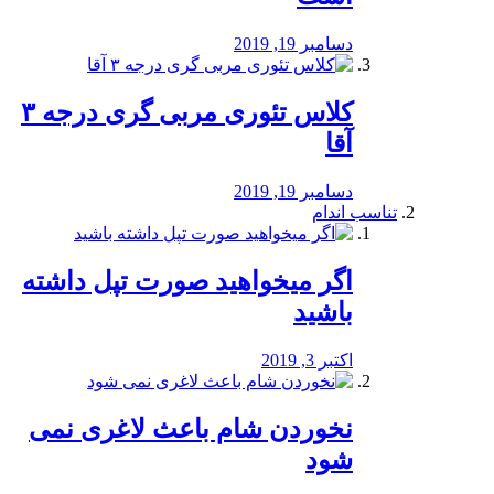
دسامبر 19, 2019
کلاس تئوری مربی گری درجه ۳
آقا
دسامبر 19, 2019
تناسب اندام
اگر میخواهید صورت تپل داشته
باشید
اکتبر 3, 2019
نخوردن شام باعث لاغری نمی
‌شود