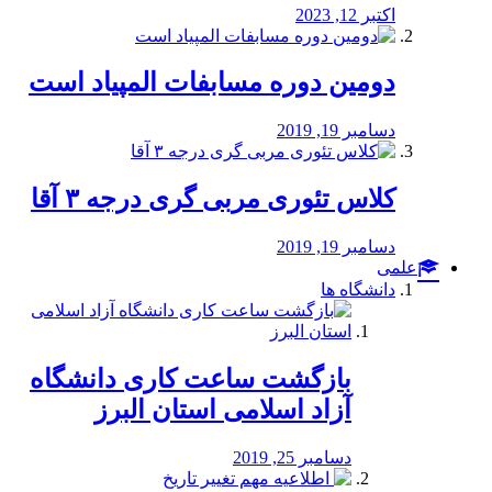
اکتبر 12, 2023
دومین دوره مسابفات المپیاد است
دسامبر 19, 2019
کلاس تئوری مربی گری درجه ۳ آقا
دسامبر 19, 2019
علمی
دانشگاه ها
بازگشت ساعت کاری دانشگاه
آزاد اسلامی استان البرز
دسامبر 25, 2019