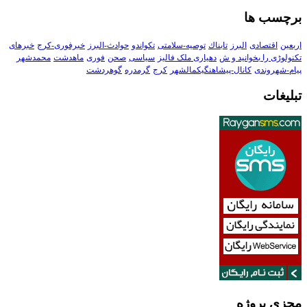
برچسب ها
اربعین
اقتصادی
البرز
تابناك
توصیه-سلامتی
تکواندو
حوادث-البرز
خبرفوری-کرج
خبرهای
تکنولوڑی را بخوانید و ش
دهیاری ملک فالیز
سیاسی
صحن
فوری
ماهدشت
محمدشهر
پیام-شهروندی
کانال-پیشاهنگیکمالشهر
کرج
گرمدره
گوهردشت
تبلیغات
مجزی پروژه