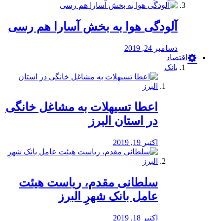
آلودگی هوا به بخش آسارا هم رسی
دسامبر 24, 2019
اقتصاد
بانک
️اعطا تسیهلات به مشاغل خانگی
در استان البرز
اکتبر 19, 2019
سلطانی مقدم، ریاست هیئت
عامل بانک شهرِ البرز
اکتبر 18, 2019