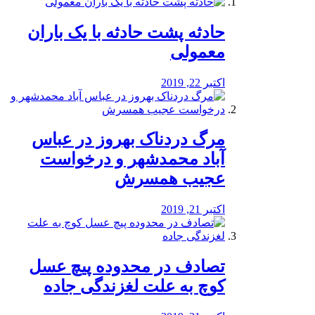
️حادثه پشت حادثه با یک باران
معمولی
اکتبر 22, 2019
مرگ دردناک بهروز در عباس
آباد محمدشهر و درخواست
عجیب همسرش
اکتبر 21, 2019
تصادف در محدوده پیچ عسل
کوچ به علت لغزندگی جاده