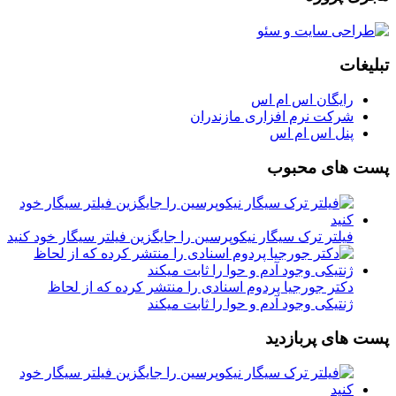
تبلیغات
رایگان اس ام اس
شرکت نرم افزاری مازندران
پنل اس ام اس
پست های محبوب
فیلتر ترک سیگار نیکوپرسین را جایگزین فیلتر سیگار خود کنید
دکتر جورجیا پردوم اسنادی را منتشر کرده که از لحاظ
ژنتیکی وجود آدم و حوا را ثابت میکند
پست های پربازدید