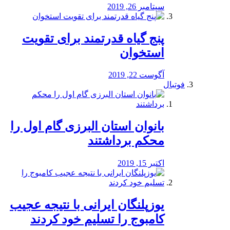
سپتامبر 26, 2019
پنج گیاه قدرتمند برای تقویت
استخوان
آگوست 22, 2019
فوتبال
بانوان استان البرزی گام اول را
محكم برداشتند
اکتبر 15, 2019
یوزپلنگان ایرانی با نتیجه عجیب
کامبوج را تسلیم خود کردند