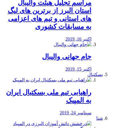
مراسم تجلیل هیئت والیبال
استان البرز از برترین های لیگ
های استانی و تیم های اعزامی
به مسابقات کشوری
اکتبر 16, 2019
جام جهانی والیبال
اکتبر 15, 2019
بسکتبال
راهیابی تیم ملی بسکتبال ایران
به المپیک
سپتامبر 24, 2019
شنا