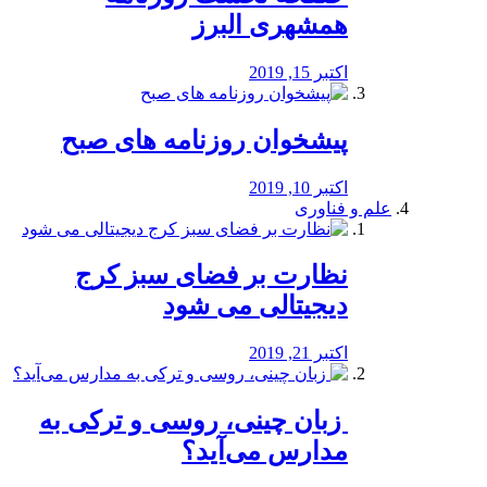
همشهری البرز
اکتبر 15, 2019
پیشخوان روزنامه های صبح
اکتبر 10, 2019
علم و فناوری
نظارت بر فضای سبز کرج
دیجیتالی می شود
اکتبر 21, 2019
️ زبان چینی، روسی و ترکی به
مدارس می‌آید؟