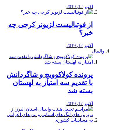
اکتبر 12, 2019
از فوتبالیست لژیونر کرجی چه
خبر؟
اکتبر 12, 2019
والیبال
پرونده کولاکوویچ و شاگردانش
با تقدیم سه امتیاز به لهستان
بسته شد
اکتبر 17, 2019