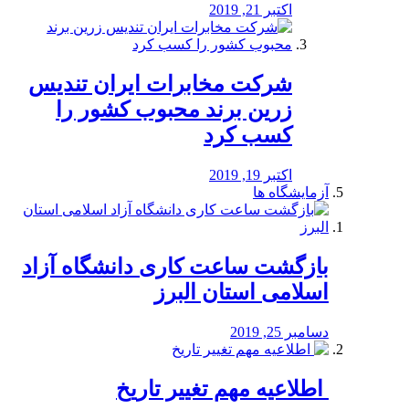
اکتبر 21, 2019
شرکت مخابرات ایران تندیس
زرین برند محبوب کشور را
کسب کرد
اکتبر 19, 2019
آزمایشگاه ها
بازگشت ساعت کاری دانشگاه آزاد
اسلامی استان البرز
دسامبر 25, 2019
️ اطلاعیه مهم تغییر تاریخ