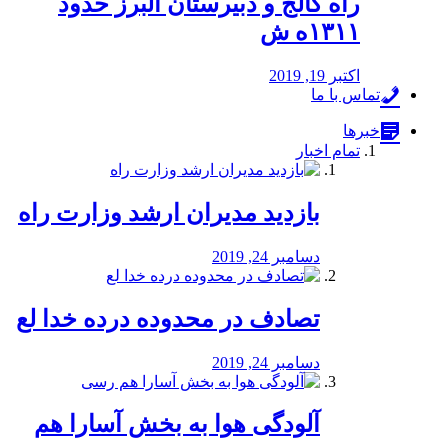
راه كالج و دبيرستان البرز حدود
۱۳۱۱ه ش
اکتبر 19, 2019
تماس با ما
خبرها
تمام اخبار
بازدید مدیران ارشد وزارت راه
دسامبر 24, 2019
تصادف در محدوده درده خدا لع
دسامبر 24, 2019
آلودگی هوا به بخش آسارا هم