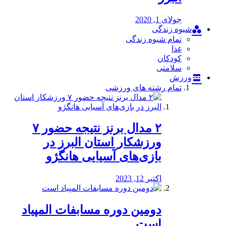
جولای 1, 2020
شیوه زندگی
تمام شیوه زندگی
غذا
کودکان
سلامتی
ورزش
تمام رشته های ورزشی
۲ مدال برنز نتیجه حضور ۷
ورزشکار استان البرز در
بازی‌های آسیایی هانگژو
اکتبر 12, 2023
دومین دوره مسابفات المپیاد
است