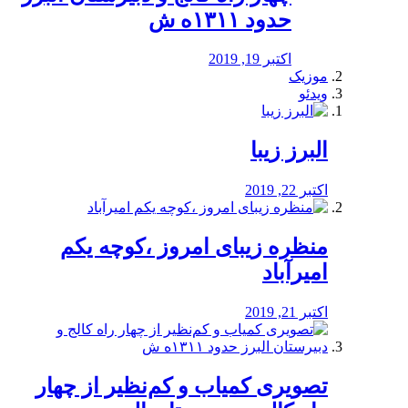
حدود ۱۳۱۱ه ش
اکتبر 19, 2019
موزیک
ویدئو
البرز زیبا
اکتبر 22, 2019
منظره‌‌ زیبای امروز ،کوچه یکم
امیرآباد
اکتبر 21, 2019
️تصویری کمیاب و کم‌نظیر از چهار