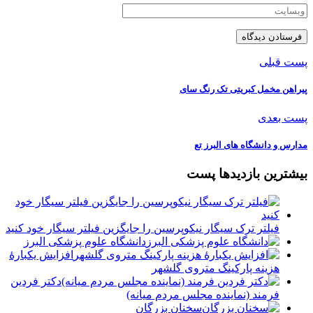
پست قبلی
پیراهن مخمل کبریتی تک رنگ سای
پست بعدی
مدارس و دانشگاه های البرز تع
بیشترین بازدیدها پست
فیلتر ترک سیگار نیکوپرسین را جایگزین فیلتر سیگار خود کنید
دانشگاه علوم پزشکی البرز
افزایش یکبارۀ
هزینه پارکینگ متروی گلشهر
دكتر فردين
فرمند (نماينده مجلس مردم میانه)
سخنان بزرگان