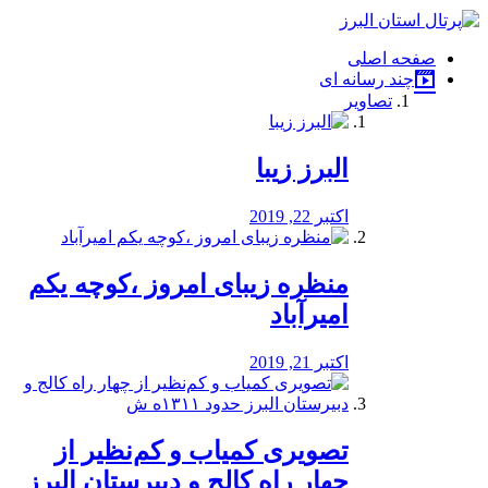
فصد
خون
صفحه اصلی
شرق
چند رسانه ای
تهران
تصاویر
خشکشویی
تصفیه
آب
البرز زیبا
طراحی
سایت
و
اکتبر 22, 2019
سئو
vip
منظره‌‌ زیبای امروز ،کوچه یکم
امیرآباد
اکتبر 21, 2019
️تصویری کمیاب و کم‌نظیر از
چهار راه كالج و دبيرستان البرز