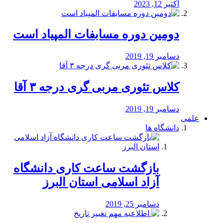
اکتبر 12, 2023
دومین دوره مسابفات المپیاد است
دسامبر 19, 2019
کلاس تئوری مربی گری درجه ۳ آقا
دسامبر 19, 2019
علمی
دانشگاه ها
بازگشت ساعت کاری دانشگاه
آزاد اسلامی استان البرز
دسامبر 25, 2019