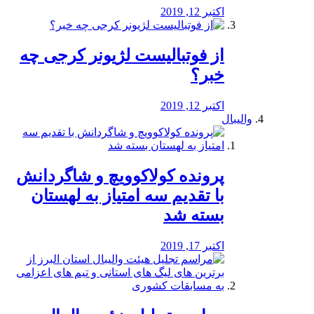
اکتبر 12, 2019
از فوتبالیست لژیونر کرجی چه
خبر؟
اکتبر 12, 2019
والیبال
پرونده کولاکوویچ و شاگردانش
با تقدیم سه امتیاز به لهستان
بسته شد
اکتبر 17, 2019