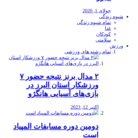
جولای 1, 2020
شیوه زندگی
تمام شیوه زندگی
غذا
کودکان
سلامتی
ورزش
تمام رشته های ورزشی
۲ مدال برنز نتیجه حضور ۷
ورزشکار استان البرز در
بازی‌های آسیایی هانگژو
اکتبر 12, 2023
دومین دوره مسابفات المپیاد
است