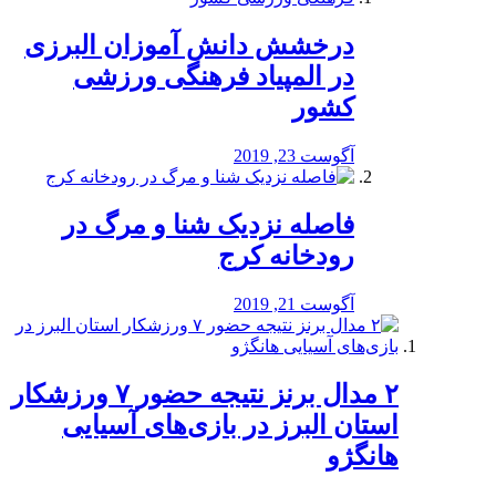
درخشش دانش آموزان البرزی
در المپیاد فرهنگی ورزشی
کشور
آگوست 23, 2019
️فاصله نزدیک شنا و مرگ در
رودخانه کرج
آگوست 21, 2019
۲ مدال برنز نتیجه حضور ۷ ورزشکار
استان البرز در بازی‌های آسیایی
هانگژو