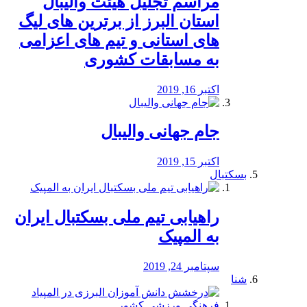
مراسم تجلیل هیئت والیبال
استان البرز از برترین های لیگ
های استانی و تیم های اعزامی
به مسابقات کشوری
اکتبر 16, 2019
جام جهانی والیبال
اکتبر 15, 2019
بسکتبال
راهیابی تیم ملی بسکتبال ایران
به المپیک
سپتامبر 24, 2019
شنا