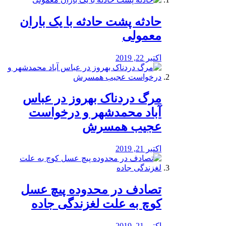
️حادثه پشت حادثه با یک باران
معمولی
اکتبر 22, 2019
مرگ دردناک بهروز در عباس
آباد محمدشهر و درخواست
عجیب همسرش
اکتبر 21, 2019
تصادف در محدوده پیچ عسل
کوچ به علت لغزندگی جاده
اکتبر 21, 2019