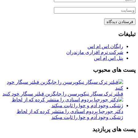
تبلیغات
رایگان اس ام اس
شرکت نرم افزاری مازندران
پنل اس ام اس
پست های محبوب
فیلتر ترک سیگار نیکوپرسین را جایگزین فیلتر سیگار خود کنید
دکتر جورجیا پردوم اسنادی را منتشر کرده که از لحاظ
ژنتیکی وجود آدم و حوا را ثابت میکند
پست های پربازدید