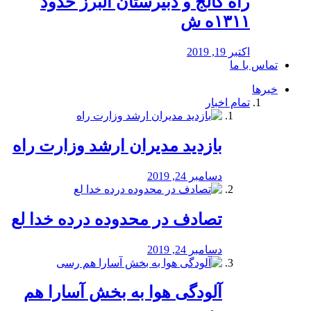
راه كالج و دبيرستان البرز حدود
۱۳۱۱ه ش
اکتبر 19, 2019
تماس با ما
خبرها
تمام اخبار
بازدید مدیران ارشد وزارت راه
دسامبر 24, 2019
تصادف در محدوده درده خدا لع
دسامبر 24, 2019
آلودگی هوا به بخش آسارا هم