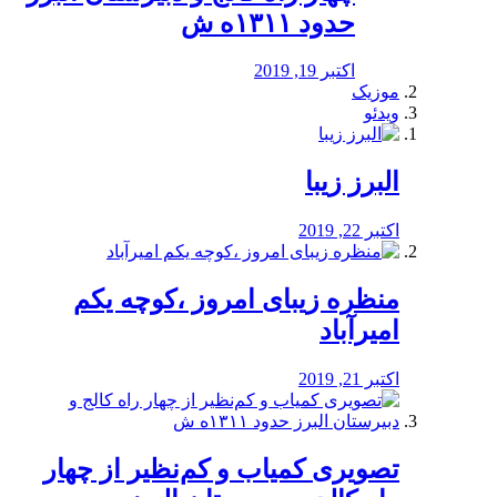
حدود ۱۳۱۱ه ش
اکتبر 19, 2019
موزیک
ویدئو
البرز زیبا
اکتبر 22, 2019
منظره‌‌ زیبای امروز ،کوچه یکم
امیرآباد
اکتبر 21, 2019
️تصویری کمیاب و کم‌نظیر از چهار