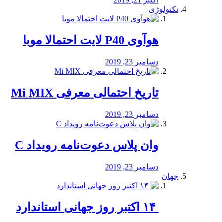
تکنولوژی
هوآوی P40 لایت احتمالا موبا
دسامبر 23, 2019
تاریخ احتمالی معرفی Mi MIX
دسامبر 23, 2019
وان پلاس دعوت‌نامه رویداد C
دسامبر 23, 2019
جهان
‏ ۱۴ اکتبر روز جهانی استاندارد