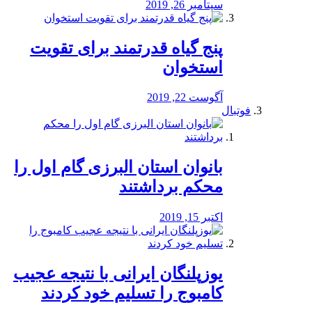
سپتامبر 26, 2019
پنج گیاه قدرتمند برای تقویت
استخوان
آگوست 22, 2019
فوتبال
بانوان استان البرزی گام اول را
محكم برداشتند
اکتبر 15, 2019
یوزپلنگان ایرانی با نتیجه عجیب
کامبوج را تسلیم خود کردند