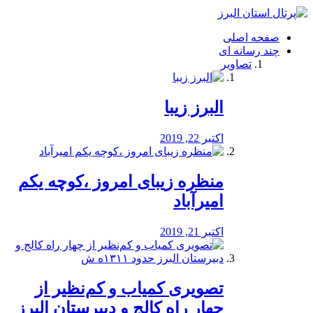
فصد
خون
صفحه اصلی
شرق
چند رسانه ای
تهران
تصاویر
خشکشویی
تصفیه
آب
البرز زیبا
طراحی
سایت
و
اکتبر 22, 2019
سئو
vip
منظره‌‌ زیبای امروز ،کوچه یکم
امیرآباد
اکتبر 21, 2019
️تصویری کمیاب و کم‌نظیر از
چهار راه كالج و دبيرستان البرز