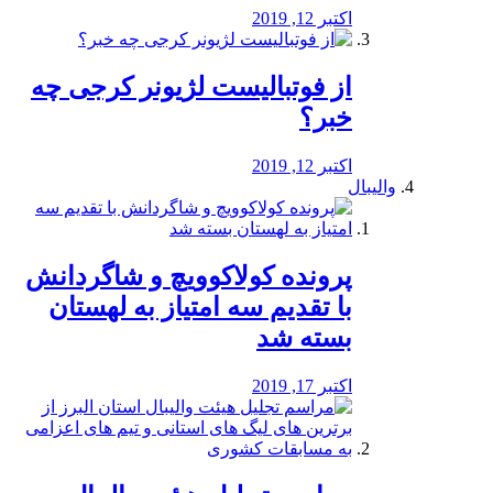
اکتبر 12, 2019
از فوتبالیست لژیونر کرجی چه
خبر؟
اکتبر 12, 2019
والیبال
پرونده کولاکوویچ و شاگردانش
با تقدیم سه امتیاز به لهستان
بسته شد
اکتبر 17, 2019