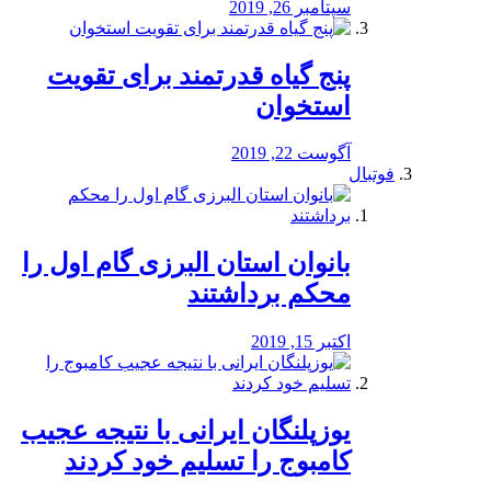
سپتامبر 26, 2019
پنج گیاه قدرتمند برای تقویت
استخوان
آگوست 22, 2019
فوتبال
بانوان استان البرزی گام اول را
محكم برداشتند
اکتبر 15, 2019
یوزپلنگان ایرانی با نتیجه عجیب
کامبوج را تسلیم خود کردند