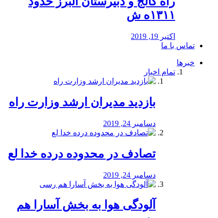
راه كالج و دبيرستان البرز حدود
۱۳۱۱ه ش
اکتبر 19, 2019
تماس با ما
خبرها
تمام اخبار
بازدید مدیران ارشد وزارت راه
دسامبر 24, 2019
تصادف در محدوده درده خدا لع
دسامبر 24, 2019
آلودگی هوا به بخش آسارا هم