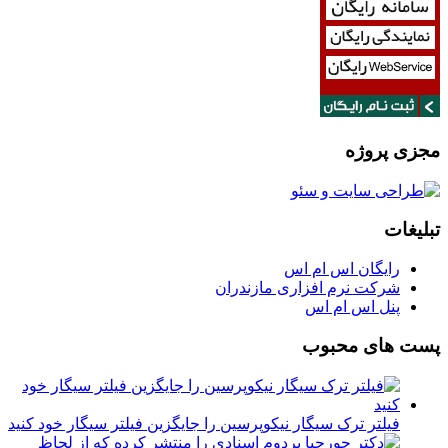
مجزی پروژه
تبلیغات
رایگان اس ام اس
شرکت نرم افزاری مازندران
پنل اس ام اس
پست های محبوب
فیلتر ترک سیگار نیکوپرسین را جایگزین فیلتر سیگار خود کنید