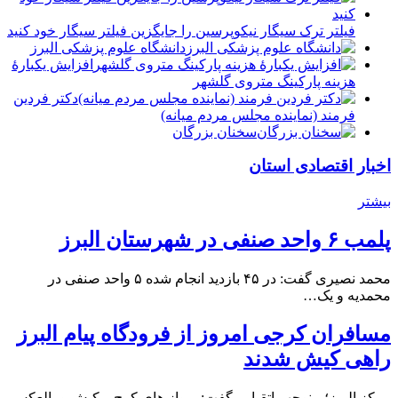
فیلتر ترک سیگار نیکوپرسین را جایگزین فیلتر سیگار خود کنید
دانشگاه علوم پزشکی البرز
افزایش یکبارۀ
هزینه پارکینگ متروی گلشهر
دكتر فردين
فرمند (نماينده مجلس مردم میانه)
سخنان بزرگان
اخبار اقتصادی استان
بیشتر
پلمب ۶ واحد صنفی در شهرستان البرز
محمد نصیری گفت: در ۴۵ بازدید انجام شده ۵ واحد صنفی در
محمدیه و یک…
مسافران کرجی امروز از فرودگاه پیام البرز
راهی کیش شدند
مرکز البرز؛ منوچهر اتقیایی گفت: پرواز های کرج – کیش و بالعکس