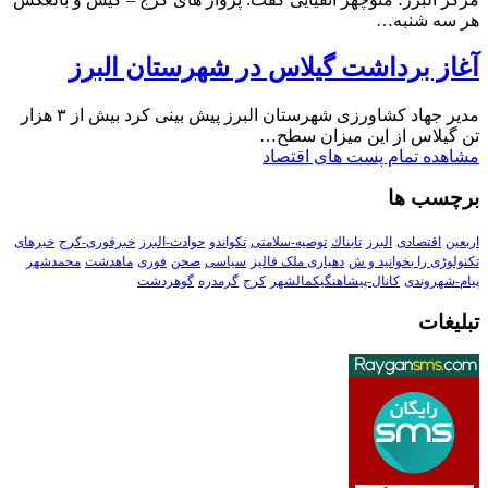
هر سه شنبه…
آغاز برداشت گیلاس در شهرستان البرز
مدیر جهاد کشاورزی شهرستان البرز پیش بینی کرد بیش از ۳ هزار
تن گیلاس از این میزان سطح…
مشاهده تمام پست های اقتصاد
برچسب ها
اربعین
اقتصادی
البرز
تابناك
توصیه-سلامتی
تکواندو
حوادث-البرز
خبرفوری-کرج
خبرهای
تکنولوڑی را بخوانید و ش
دهیاری ملک فالیز
سیاسی
صحن
فوری
ماهدشت
محمدشهر
پیام-شهروندی
کانال-پیشاهنگیکمالشهر
کرج
گرمدره
گوهردشت
تبلیغات