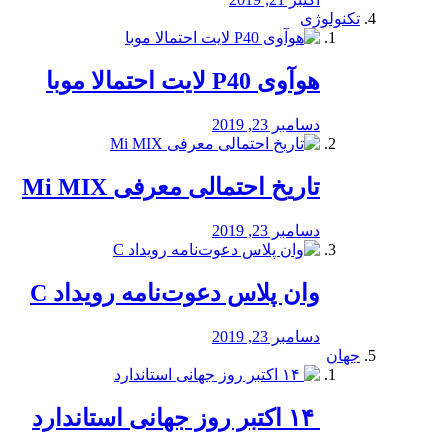
تکنولوژی
هوآوی P40 لایت احتمالا موبا
دسامبر 23, 2019
تاریخ احتمالی معرفی Mi MIX
دسامبر 23, 2019
وان پلاس دعوت‌نامه رویداد C
دسامبر 23, 2019
جهان
‏ ۱۴ اکتبر روز جهانی استاندارد