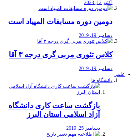
اکتبر 12, 2023
دومین دوره مسابفات المپیاد است
دسامبر 19, 2019
کلاس تئوری مربی گری درجه ۳ آقا
دسامبر 19, 2019
علمی
دانشگاه ها
بازگشت ساعت کاری دانشگاه
آزاد اسلامی استان البرز
دسامبر 25, 2019