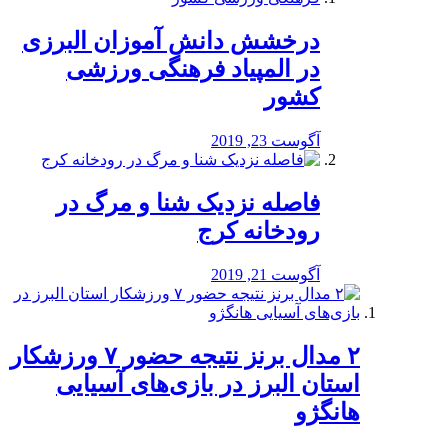
درخشش دانش آموزان البرزی
در المپیاد فرهنگی ورزشی
کشور
آگوست 23, 2019
️فاصله نزدیک شنا و مرگ در
رودخانه کرج
آگوست 21, 2019
۲ مدال برنز نتیجه حضور ۷ ورزشکار
استان البرز در بازی‌های آسیایی
هانگژو