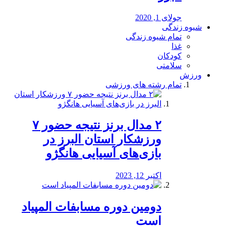
جولای 1, 2020
شیوه زندگی
تمام شیوه زندگی
غذا
کودکان
سلامتی
ورزش
تمام رشته های ورزشی
۲ مدال برنز نتیجه حضور ۷
ورزشکار استان البرز در
بازی‌های آسیایی هانگژو
اکتبر 12, 2023
دومین دوره مسابفات المپیاد
است