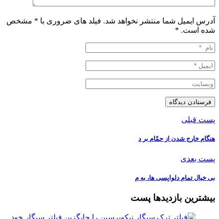
آدرس ایمیل شما منتشر نخواهد شد. فیلد های ضروری با * مشخص
شده است.
*
پست قبلی
هنگام خارج شدن از حمّام بر د
پست بعدی
بی خیال تمام دلواپسی ها، به م
بیشترین بازدیدها پست