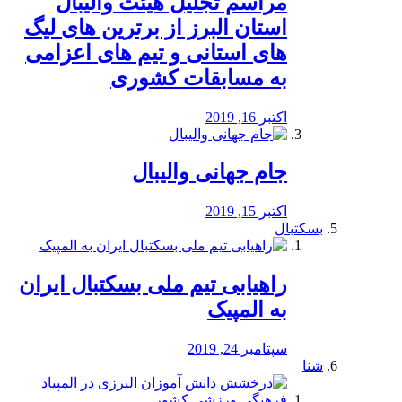
مراسم تجلیل هیئت والیبال
استان البرز از برترین های لیگ
های استانی و تیم های اعزامی
به مسابقات کشوری
اکتبر 16, 2019
جام جهانی والیبال
اکتبر 15, 2019
بسکتبال
راهیابی تیم ملی بسکتبال ایران
به المپیک
سپتامبر 24, 2019
شنا