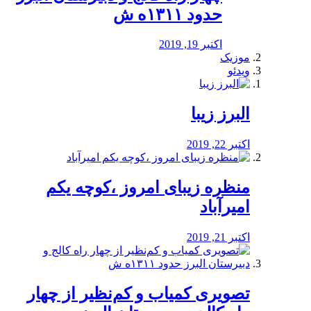
حدود ۱۳۱۱ه ش
اکتبر 19, 2019
موزیک
ویدئو
البرز زیبا
اکتبر 22, 2019
منظره‌‌ زیبای امروز ،کوچه یکم
امیرآباد
اکتبر 21, 2019
️تصویری کمیاب و کم‌نظیر از چهار