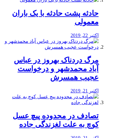
️حادثه پشت حادثه با یک باران
معمولی
اکتبر 22, 2019
مرگ دردناک بهروز در عباس
آباد محمدشهر و درخواست
عجیب همسرش
اکتبر 21, 2019
تصادف در محدوده پیچ عسل
کوچ به علت لغزندگی جاده
اکتبر 21, 2019