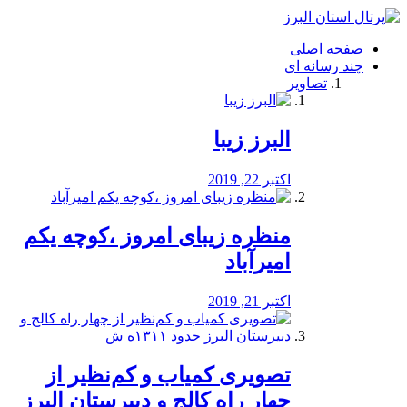
فصد
خون
صفحه اصلی
شرق
چند رسانه ای
تهران
تصاویر
خشکشویی
تصفیه
آب
البرز زیبا
طراحی
سایت
و
اکتبر 22, 2019
سئو
vip
منظره‌‌ زیبای امروز ،کوچه یکم
امیرآباد
اکتبر 21, 2019
️تصویری کمیاب و کم‌نظیر از
چهار راه كالج و دبيرستان البرز