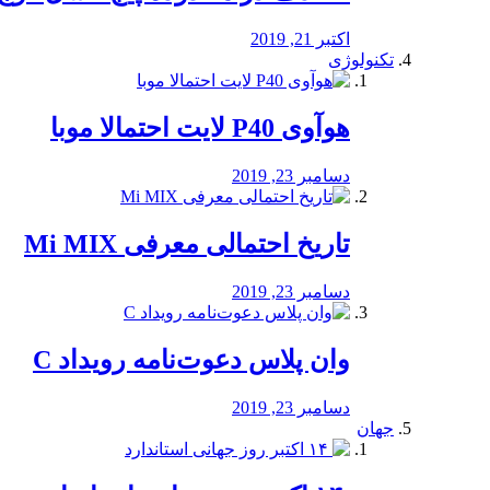
اکتبر 21, 2019
تکنولوژی
هوآوی P40 لایت احتمالا موبا
دسامبر 23, 2019
تاریخ احتمالی معرفی Mi MIX
دسامبر 23, 2019
وان پلاس دعوت‌نامه رویداد C
دسامبر 23, 2019
جهان