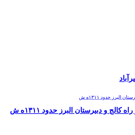
رآباد
كالج و دبيرستان البرز حدود ۱۳۱۱ه ش