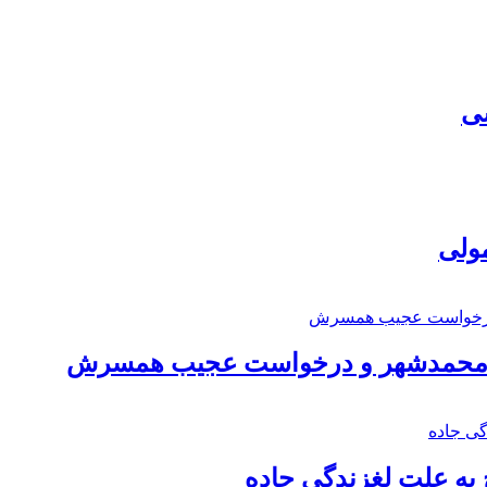
سی
مولی
اد محمدشهر و درخواست عجیب همسرش
به علت لغزندگی جاده