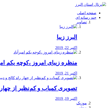
فصد
خون
صفحه اصلی
شرق
چند رسانه ای
تهران
تصاویر
خشکشویی
تصفیه
آب
البرز زیبا
طراحی
سایت
و
اکتبر 22, 2019
سئو
vip
منظره‌‌ زیبای امروز ،کوچه یکم امی
اکتبر 21, 2019
️تصویری کمیاب و کم‌نظیر از چهار راه 
اکتبر 19, 2019
موزیک
ویدئو