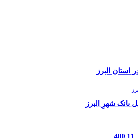
 استان البرز
بانک شهرِ البرز
4