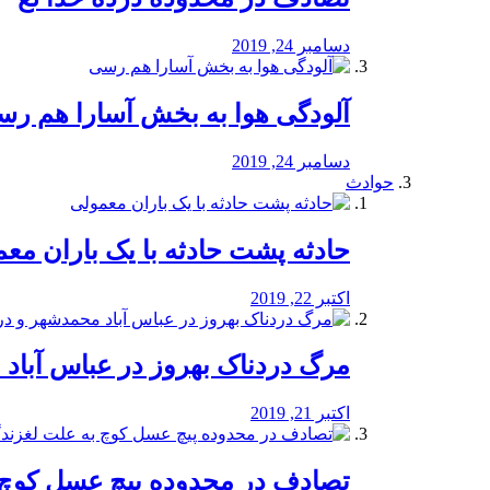
دسامبر 24, 2019
آلودگی هوا به بخش آسارا هم ر
دسامبر 24, 2019
حوادث
️حادثه پشت حادثه با یک باران مع
اکتبر 22, 2019
مرگ دردناک بهروز در عباس آب
اکتبر 21, 2019
تصادف در محدوده پیچ عسل کوچ 