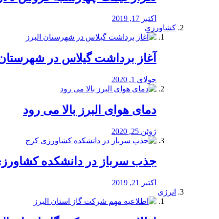
اکتبر 17, 2019
کشاورزی
آغاز برداشت گیلاس در شهرستان 
جولای 1, 2020
دمای هوای البرز بالا می رود
ژوئن 25, 2020
جذب سرباز در دانشکده کشاورز
اکتبر 21, 2019
انرژی