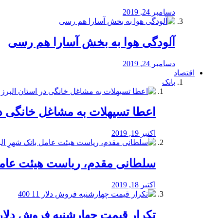
دسامبر 24, 2019
آلودگی هوا به بخش آسارا هم رسی
دسامبر 24, 2019
اقتصاد
بانک
️اعطا تسیهلات به مشاغل خانگی در
اکتبر 19, 2019
سلطانی مقدم، ریاست هیئت عامل 
اکتبر 18, 2019
تکرار قیمت چهارشنبه فروش دلار 11 00