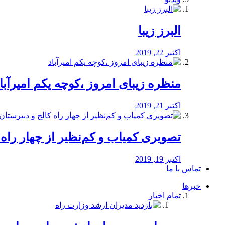
البرز زیبا
اکتبر 22, 2019
منظره‌‌ زیبای امروز ،کوچه یکم امیرآبا
اکتبر 21, 2019
️تصویری کمیاب و کم‌نظیر از چهار راه كالج
اکتبر 19, 2019
تماس با ما
خبرها
تمام اخبار