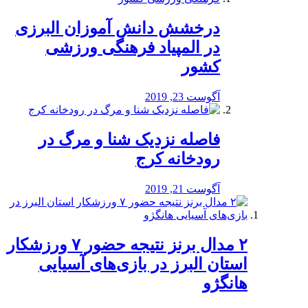
درخشش دانش آموزان البرزی
در المپیاد فرهنگی ورزشی
کشور
آگوست 23, 2019
️فاصله نزدیک شنا و مرگ در
رودخانه کرج
آگوست 21, 2019
۲ مدال برنز نتیجه حضور ۷ ورزشکار
استان البرز در بازی‌های آسیایی
هانگژو