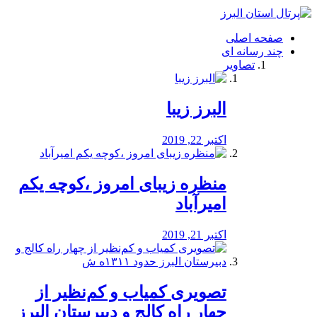
فصد
خون
صفحه اصلی
شرق
چند رسانه ای
تهران
تصاویر
خشکشویی
تصفیه
آب
البرز زیبا
طراحی
سایت
و
اکتبر 22, 2019
سئو
vip
منظره‌‌ زیبای امروز ،کوچه یکم
امیرآباد
اکتبر 21, 2019
️تصویری کمیاب و کم‌نظیر از
چهار راه كالج و دبيرستان البرز