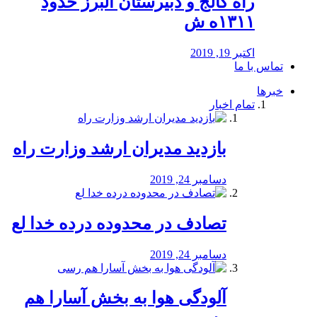
راه كالج و دبيرستان البرز حدود
۱۳۱۱ه ش
اکتبر 19, 2019
تماس با ما
خبرها
تمام اخبار
بازدید مدیران ارشد وزارت راه
دسامبر 24, 2019
تصادف در محدوده درده خدا لع
دسامبر 24, 2019
آلودگی هوا به بخش آسارا هم