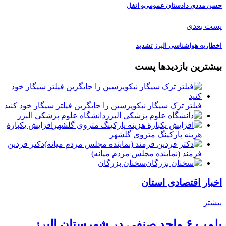
حسن مددی دادستان عمومی‌و انقل
پست بعدی
️اخطاریه هواشناسی البرز تشدید
بیشترین بازدیدها پست
فیلتر ترک سیگار نیکوپرسین را جایگزین فیلتر سیگار خود کنید
دانشگاه علوم پزشکی البرز
افزایش یکبارۀ
هزینه پارکینگ متروی گلشهر
دكتر فردين
فرمند (نماينده مجلس مردم میانه)
سخنان بزرگان
اخبار اقتصادی استان
بیشتر
پلمب ۶ واحد صنفی در شهرستان البرز