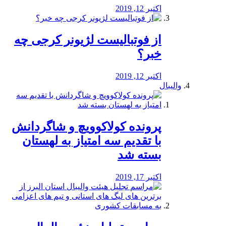
اکتبر 12, 2019
از فوتبالیست لژیونر کرجی چه
خبر؟
اکتبر 12, 2019
والیبال
پرونده کولاکوویچ و شاگردانش
با تقدیم سه امتیاز به لهستان
بسته شد
اکتبر 17, 2019