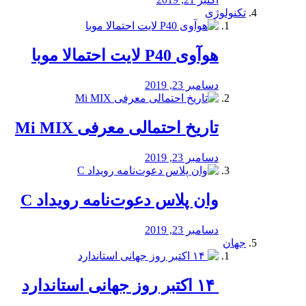
تکنولوژی
هوآوی P40 لایت احتمالا موبا
دسامبر 23, 2019
تاریخ احتمالی معرفی Mi MIX
دسامبر 23, 2019
وان پلاس دعوت‌نامه رویداد C
دسامبر 23, 2019
جهان
‏ ۱۴ اکتبر روز جهانی استاندارد