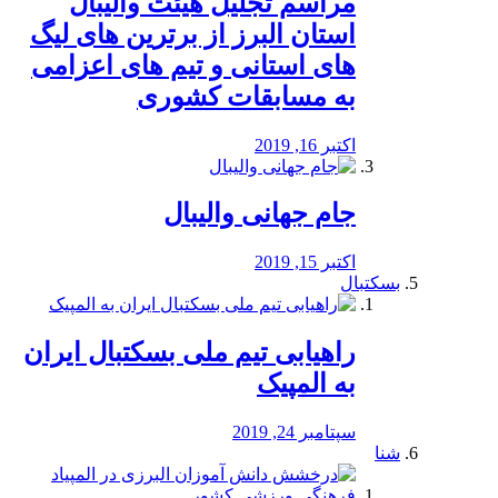
مراسم تجلیل هیئت والیبال
استان البرز از برترین های لیگ
های استانی و تیم های اعزامی
به مسابقات کشوری
اکتبر 16, 2019
جام جهانی والیبال
اکتبر 15, 2019
بسکتبال
راهیابی تیم ملی بسکتبال ایران
به المپیک
سپتامبر 24, 2019
شنا