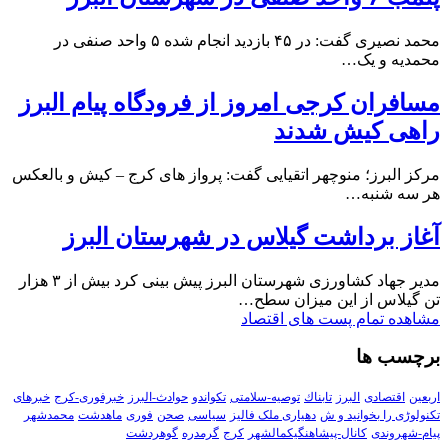
محمد نصیری گفت: در ۴۵ بازدید انجام شده ۵ واحد صنفی در
محمدیه و یک…
مسافران کرجی امروز از فرودگاه پیام البرز
راهی کیش شدند
مرکز البرز؛ منوچهر اتقیایی گفت: پرواز های کرج – کیش و بالعکس
هر سه شنبه…
آغاز برداشت گیلاس در شهرستان البرز
مدیر جهاد کشاورزی شهرستان البرز پیش بینی کرد بیش از ۳ هزار
تن گیلاس از این میزان سطح…
مشاهده تمام پست های اقتصاد
برچسب ها
اربعین
اقتصادی
البرز
تابناك
توصیه-سلامتی
تکواندو
حوادث-البرز
خبرفوری-کرج
خبرهای
تکنولوڑی را بخوانید و ش
دهیاری ملک فالیز
سیاسی
صحن
فوری
ماهدشت
محمدشهر
پیام-شهروندی
کانال-پیشاهنگیکمالشهر
کرج
گرمدره
گوهردشت