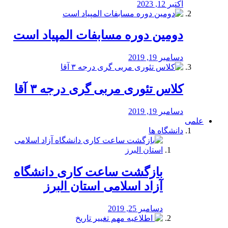
اکتبر 12, 2023
دومین دوره مسابفات المپیاد است
دسامبر 19, 2019
کلاس تئوری مربی گری درجه ۳ آقا
دسامبر 19, 2019
علمی
دانشگاه ها
بازگشت ساعت کاری دانشگاه
آزاد اسلامی استان البرز
دسامبر 25, 2019