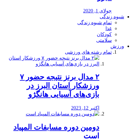
جولای 1, 2020
شیوه زندگی
تمام شیوه زندگی
غذا
کودکان
سلامتی
ورزش
تمام رشته های ورزشی
۲ مدال برنز نتیجه حضور ۷
ورزشکار استان البرز در
بازی‌های آسیایی هانگژو
اکتبر 12, 2023
دومین دوره مسابفات المپیاد
است