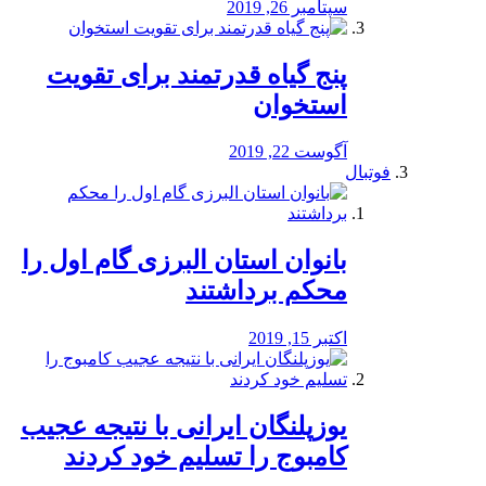
سپتامبر 26, 2019
پنج گیاه قدرتمند برای تقویت
استخوان
آگوست 22, 2019
فوتبال
بانوان استان البرزی گام اول را
محكم برداشتند
اکتبر 15, 2019
یوزپلنگان ایرانی با نتیجه عجیب
کامبوج را تسلیم خود کردند