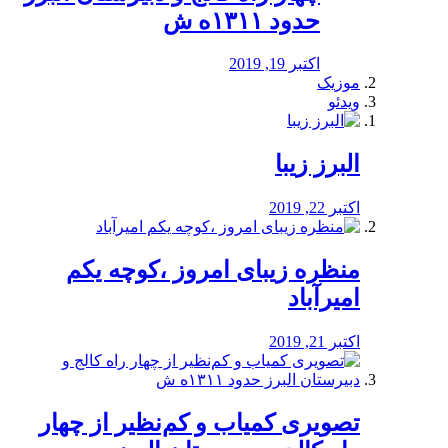
حدود ۱۳۱۱ه ش
اکتبر 19, 2019
موزیک
ویدئو
البرز زیبا
اکتبر 22, 2019
منظره‌‌ زیبای امروز ،کوچه یکم
امیرآباد
اکتبر 21, 2019
️تصویری کمیاب و کم‌نظیر از چهار