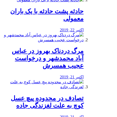
️حادثه پشت حادثه با یک باران
معمولی
اکتبر 22, 2019
مرگ دردناک بهروز در عباس
آباد محمدشهر و درخواست
عجیب همسرش
اکتبر 21, 2019
تصادف در محدوده پیچ عسل
کوچ به علت لغزندگی جاده
اکتبر 21, 2019