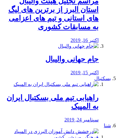
مراسم تجلیل هیئت والیبال
استان البرز از برترین های لیگ
های استانی و تیم های اعزامی
به مسابقات کشوری
اکتبر 16, 2019
جام جهانی والیبال
اکتبر 15, 2019
بسکتبال
راهیابی تیم ملی بسکتبال ایران
به المپیک
سپتامبر 24, 2019
شنا