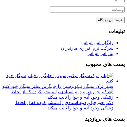
تبلیغات
رایگان اس ام اس
شرکت نرم افزاری مازندران
پنل اس ام اس
پست های محبوب
فیلتر ترک سیگار نیکوپرسین را جایگزین فیلتر سیگار خود کنید
دکتر جورجیا پردوم اسنادی را منتشر کرده که از لحاظ
ژنتیکی وجود آدم و حوا را ثابت میکند
پست های پربازدید