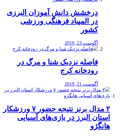
درخشش دانش آموزان البرزی
در المپیاد فرهنگی ورزشی
کشور
آگوست 23, 2019
️فاصله نزدیک شنا و مرگ در
رودخانه کرج
آگوست 21, 2019
۲ مدال برنز نتیجه حضور ۷ ورزشکار
استان البرز در بازی‌های آسیایی
هانگژو