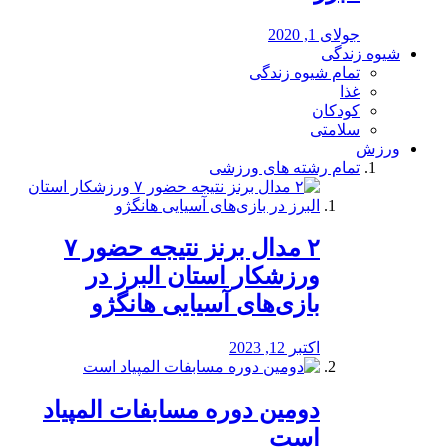
جولای 1, 2020
شیوه زندگی
تمام شیوه زندگی
غذا
کودکان
سلامتی
ورزش
تمام رشته های ورزشی
۲ مدال برنز نتیجه حضور ۷
ورزشکار استان البرز در
بازی‌های آسیایی هانگژو
اکتبر 12, 2023
دومین دوره مسابفات المپیاد
است