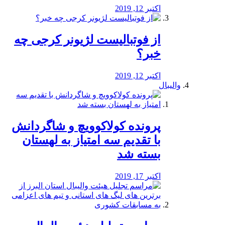
اکتبر 12, 2019
از فوتبالیست لژیونر کرجی چه
خبر؟
اکتبر 12, 2019
والیبال
پرونده کولاکوویچ و شاگردانش
با تقدیم سه امتیاز به لهستان
بسته شد
اکتبر 17, 2019