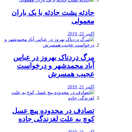
️حادثه پشت حادثه با یک باران
معمولی
اکتبر 22, 2019
مرگ دردناک بهروز در عباس
آباد محمدشهر و درخواست
عجیب همسرش
اکتبر 21, 2019
تصادف در محدوده پیچ عسل
کوچ به علت لغزندگی جاده
اکتبر 21, 2019