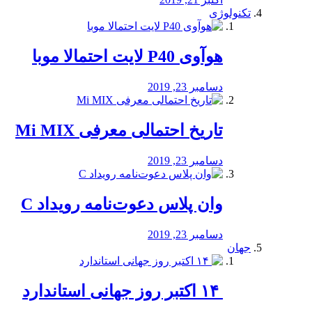
تکنولوژی
هوآوی P40 لایت احتمالا موبا
دسامبر 23, 2019
تاریخ احتمالی معرفی Mi MIX
دسامبر 23, 2019
وان پلاس دعوت‌نامه رویداد C
دسامبر 23, 2019
جهان
‏ ۱۴ اکتبر روز جهانی استاندارد