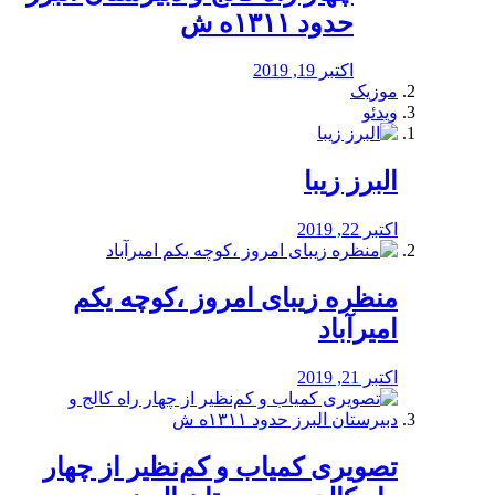
حدود ۱۳۱۱ه ش
اکتبر 19, 2019
موزیک
ویدئو
البرز زیبا
اکتبر 22, 2019
منظره‌‌ زیبای امروز ،کوچه یکم
امیرآباد
اکتبر 21, 2019
️تصویری کمیاب و کم‌نظیر از چهار