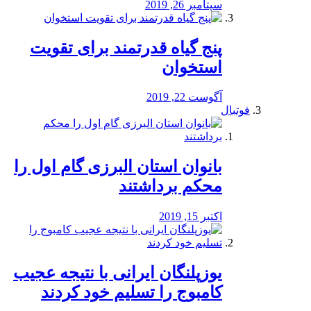
سپتامبر 26, 2019
پنج گیاه قدرتمند برای تقویت
استخوان
آگوست 22, 2019
فوتبال
بانوان استان البرزی گام اول را
محكم برداشتند
اکتبر 15, 2019
یوزپلنگان ایرانی با نتیجه عجیب
کامبوج را تسلیم خود کردند