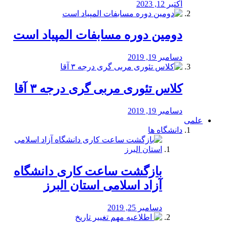
اکتبر 12, 2023
دومین دوره مسابفات المپیاد است
دسامبر 19, 2019
کلاس تئوری مربی گری درجه ۳ آقا
دسامبر 19, 2019
علمی
دانشگاه ها
بازگشت ساعت کاری دانشگاه
آزاد اسلامی استان البرز
دسامبر 25, 2019