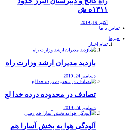
راه كالج و دبيرستان البرز حدود
۱۳۱۱ه ش
اکتبر 19, 2019
تماس با ما
خبرها
تمام اخبار
بازدید مدیران ارشد وزارت راه
دسامبر 24, 2019
تصادف در محدوده درده خدا لع
دسامبر 24, 2019
آلودگی هوا به بخش آسارا هم