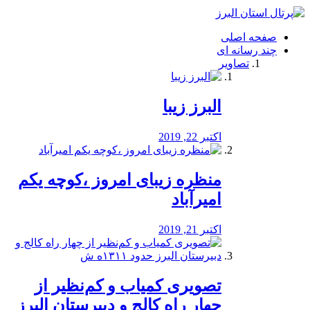
فصد
خون
صفحه اصلی
شرق
چند رسانه ای
تهران
تصاویر
خشکشویی
تصفیه
آب
البرز زیبا
طراحی
سایت
و
اکتبر 22, 2019
سئو
vip
منظره‌‌ زیبای امروز ،کوچه یکم
امیرآباد
اکتبر 21, 2019
️تصویری کمیاب و کم‌نظیر از
چهار راه كالج و دبيرستان البرز