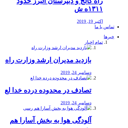
راه كالج و دبيرستان البرز حدود
۱۳۱۱ه ش
اکتبر 19, 2019
تماس با ما
خبرها
تمام اخبار
بازدید مدیران ارشد وزارت راه
دسامبر 24, 2019
تصادف در محدوده درده خدا لع
دسامبر 24, 2019
آلودگی هوا به بخش آسارا هم