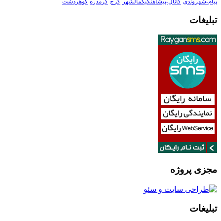
پیام-شهروندی
کانال-پیشاهنگیکمالشهر
کرج
گرمدره
گوهردشت
تبلیغات
مجزی پروژه
تبلیغات