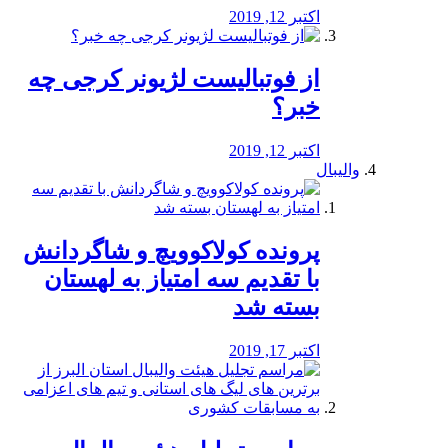
اکتبر 12, 2019
از فوتبالیست لژیونر کرجی چه
خبر؟
اکتبر 12, 2019
والیبال
پرونده کولاکوویچ و شاگردانش
با تقدیم سه امتیاز به لهستان
بسته شد
اکتبر 17, 2019