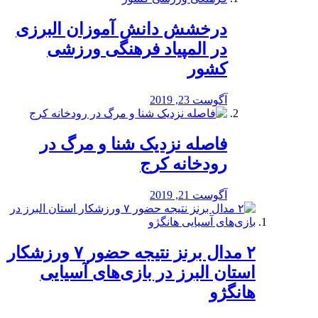
درخشش دانش آموزان البرزی
در المپیاد فرهنگی ورزشی
کشور
آگوست 23, 2019
️فاصله نزدیک شنا و مرگ در
رودخانه کرج
آگوست 21, 2019
۲ مدال برنز نتیجه حضور ۷ ورزشکار
استان البرز در بازی‌های آسیایی
هانگژو