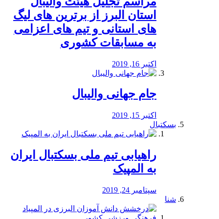
مراسم تجلیل هیئت والیبال
استان البرز از برترین های لیگ
های استانی و تیم های اعزامی
به مسابقات کشوری
اکتبر 16, 2019
جام جهانی والیبال
اکتبر 15, 2019
بسکتبال
راهیابی تیم ملی بسکتبال ایران
به المپیک
سپتامبر 24, 2019
شنا