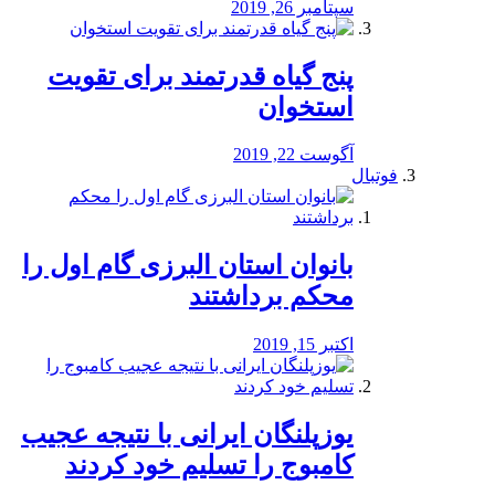
سپتامبر 26, 2019
پنج گیاه قدرتمند برای تقویت
استخوان
آگوست 22, 2019
فوتبال
بانوان استان البرزی گام اول را
محكم برداشتند
اکتبر 15, 2019
یوزپلنگان ایرانی با نتیجه عجیب
کامبوج را تسلیم خود کردند