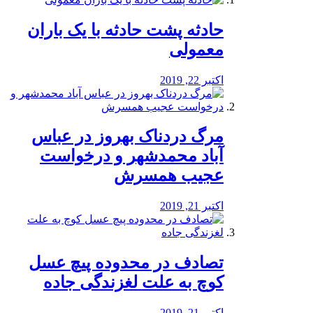
️حادثه پشت حادثه با یک باران
معمولی
اکتبر 22, 2019
مرگ دردناک بهروز در عباس
آباد محمدشهر و درخواست
عجیب همسرش
اکتبر 21, 2019
تصادف در محدوده پیچ عسل
کوچ به علت لغزندگی جاده
اکتبر 21, 2019