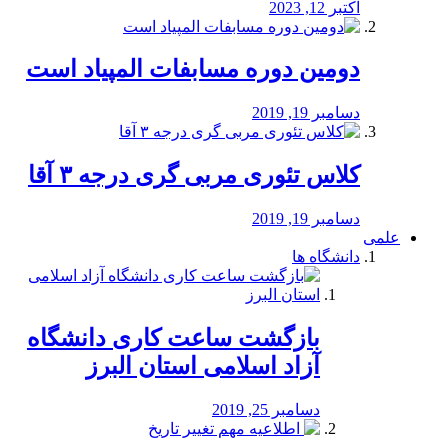
اکتبر 12, 2023
دومین دوره مسابفات المپیاد است
دسامبر 19, 2019
کلاس تئوری مربی گری درجه ۳ آقا
دسامبر 19, 2019
علمی
دانشگاه ها
بازگشت ساعت کاری دانشگاه
آزاد اسلامی استان البرز
دسامبر 25, 2019