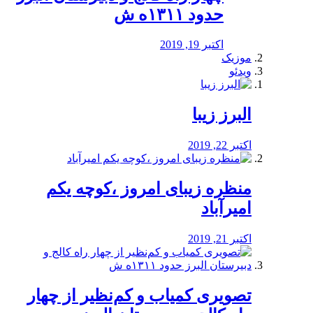
حدود ۱۳۱۱ه ش
اکتبر 19, 2019
موزیک
ویدئو
البرز زیبا
اکتبر 22, 2019
منظره‌‌ زیبای امروز ،کوچه یکم
امیرآباد
اکتبر 21, 2019
️تصویری کمیاب و کم‌نظیر از چهار