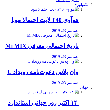
تکنولوژی
هوآوی P40 لایت احتمالا موبا
دسامبر 23, 2019
تاریخ احتمالی معرفی Mi MIX
دسامبر 23, 2019
وان پلاس دعوت‌نامه رویداد C
دسامبر 23, 2019
جهان
‏ ۱۴ اکتبر روز جهانی استاندارد