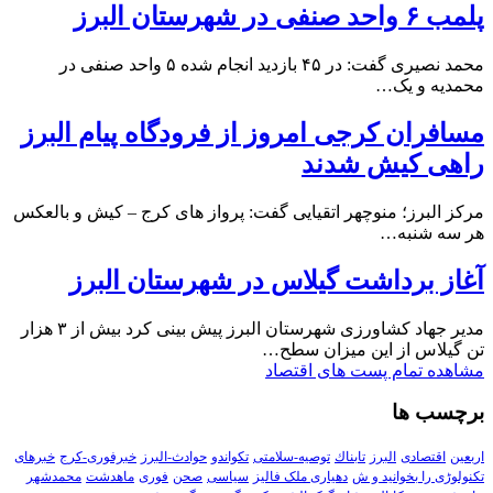
پلمب ۶ واحد صنفی در شهرستان البرز
محمد نصیری گفت: در ۴۵ بازدید انجام شده ۵ واحد صنفی در
محمدیه و یک…
مسافران کرجی امروز از فرودگاه پیام البرز
راهی کیش شدند
مرکز البرز؛ منوچهر اتقیایی گفت: پرواز های کرج – کیش و بالعکس
هر سه شنبه…
آغاز برداشت گیلاس در شهرستان البرز
مدیر جهاد کشاورزی شهرستان البرز پیش بینی کرد بیش از ۳ هزار
تن گیلاس از این میزان سطح…
مشاهده تمام پست های اقتصاد
برچسب ها
اربعین
اقتصادی
البرز
تابناك
توصیه-سلامتی
تکواندو
حوادث-البرز
خبرفوری-کرج
خبرهای
تکنولوڑی را بخوانید و ش
دهیاری ملک فالیز
سیاسی
صحن
فوری
ماهدشت
محمدشهر