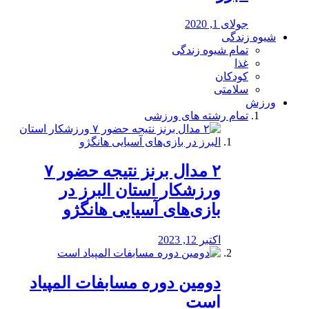
جولای 1, 2020
شیوه زندگی
تمام شیوه زندگی
غذا
کودکان
سلامتی
ورزش
تمام رشته های ورزشی
۲ مدال برنز نتیجه حضور ۷
ورزشکار استان البرز در
بازی‌های آسیایی هانگژو
اکتبر 12, 2023
دومین دوره مسابفات المپیاد
است