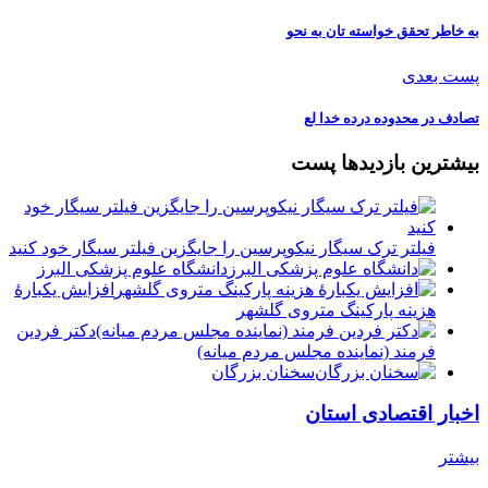
به خاطر تحقق خواسته تان به نحو
پست بعدی
تصادف در محدوده درده خدا لع
بیشترین بازدیدها پست
فیلتر ترک سیگار نیکوپرسین را جایگزین فیلتر سیگار خود کنید
دانشگاه علوم پزشکی البرز
افزایش یکبارۀ
هزینه پارکینگ متروی گلشهر
دكتر فردين
فرمند (نماينده مجلس مردم میانه)
سخنان بزرگان
اخبار اقتصادی استان
بیشتر