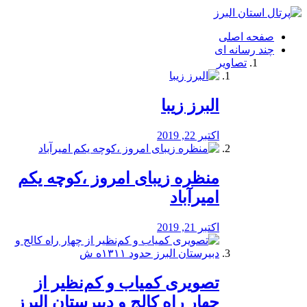
فصد
خون
صفحه اصلی
شرق
چند رسانه ای
تهران
تصاویر
خشکشویی
تصفیه
آب
البرز زیبا
طراحی
سایت
و
اکتبر 22, 2019
سئو
vip
منظره‌‌ زیبای امروز ،کوچه یکم
امیرآباد
اکتبر 21, 2019
️تصویری کمیاب و کم‌نظیر از
چهار راه كالج و دبيرستان البرز