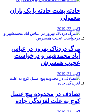
️حادثه پشت حادثه با یک باران
معمولی
اکتبر 22, 2019
مرگ دردناک بهروز در عباس
آباد محمدشهر و درخواست
عجیب همسرش
اکتبر 21, 2019
تصادف در محدوده پیچ عسل
کوچ به علت لغزندگی جاده
اکتبر 21, 2019