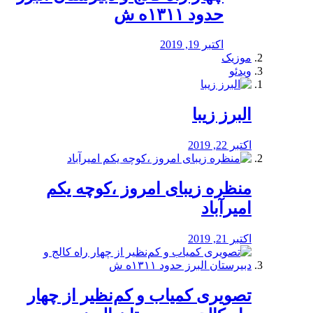
حدود ۱۳۱۱ه ش
اکتبر 19, 2019
موزیک
ویدئو
البرز زیبا
اکتبر 22, 2019
منظره‌‌ زیبای امروز ،کوچه یکم
امیرآباد
اکتبر 21, 2019
️تصویری کمیاب و کم‌نظیر از چهار