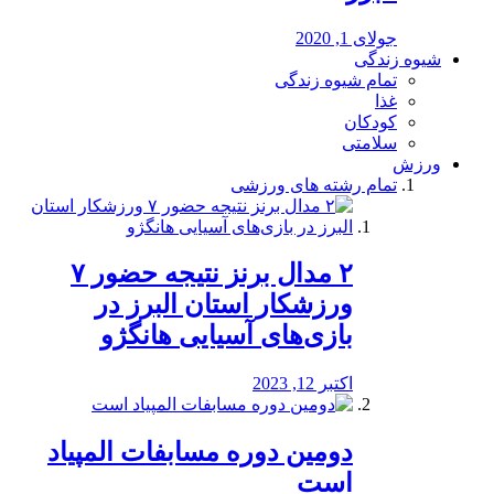
جولای 1, 2020
شیوه زندگی
تمام شیوه زندگی
غذا
کودکان
سلامتی
ورزش
تمام رشته های ورزشی
۲ مدال برنز نتیجه حضور ۷
ورزشکار استان البرز در
بازی‌های آسیایی هانگژو
اکتبر 12, 2023
دومین دوره مسابفات المپیاد
است