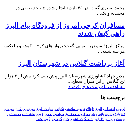
محمد نصیری گفت: در ۴۵ بازدید انجام شده ۵ واحد صنفی در
محمدیه و یک…
مسافران کرجی امروز از فرودگاه پیام البرز
راهی کیش شدند
مرکز البرز؛ منوچهر اتقیایی گفت: پرواز های کرج – کیش و بالعکس
هر سه شنبه…
آغاز برداشت گیلاس در شهرستان البرز
مدیر جهاد کشاورزی شهرستان البرز پیش بینی کرد بیش از ۳ هزار
تن گیلاس از این میزان سطح…
مشاهده تمام پست های اقتصاد
برچسب ها
اربعین
اقتصادی
البرز
تابناك
توصیه-سلامتی
تکواندو
حوادث-البرز
خبرفوری-کرج
خبرهای
تکنولوڑی را بخوانید و ش
دهیاری ملک فالیز
سیاسی
صحن
فوری
ماهدشت
محمدشهر
پیام-شهروندی
کانال-پیشاهنگیکمالشهر
کرج
گرمدره
گوهردشت