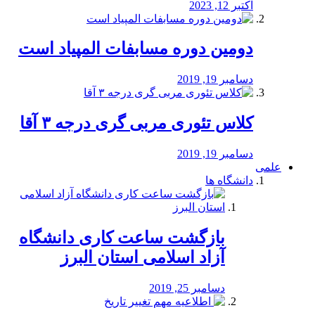
اکتبر 12, 2023
دومین دوره مسابفات المپیاد است
دسامبر 19, 2019
کلاس تئوری مربی گری درجه ۳ آقا
دسامبر 19, 2019
علمی
دانشگاه ها
بازگشت ساعت کاری دانشگاه
آزاد اسلامی استان البرز
دسامبر 25, 2019