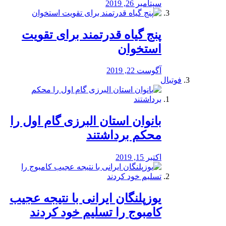
سپتامبر 26, 2019
پنج گیاه قدرتمند برای تقویت
استخوان
آگوست 22, 2019
فوتبال
بانوان استان البرزی گام اول را
محكم برداشتند
اکتبر 15, 2019
یوزپلنگان ایرانی با نتیجه عجیب
کامبوج را تسلیم خود کردند