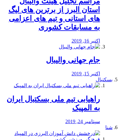
مراسم تجلیل هیئت والیبال
استان البرز از برترین های لیگ
های استانی و تیم های اعزامی
به مسابقات کشوری
اکتبر 16, 2019
جام جهانی والیبال
اکتبر 15, 2019
بسکتبال
راهیابی تیم ملی بسکتبال ایران
به المپیک
سپتامبر 24, 2019
شنا