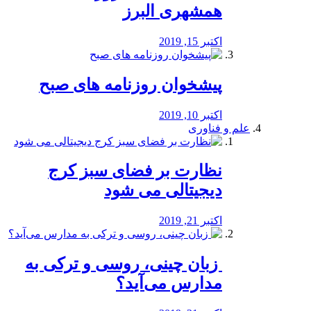
همشهری البرز
اکتبر 15, 2019
پیشخوان روزنامه های صبح
اکتبر 10, 2019
علم و فناوری
نظارت بر فضای سبز کرج
دیجیتالی می شود
اکتبر 21, 2019
️ زبان چینی، روسی و ترکی به
مدارس می‌آید؟