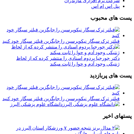
شرکت نرم افزاری مازندران
پنل اس ام اس
پست های محبوب
فیلتر ترک سیگار نیکوپرسین را جایگزین فیلتر سیگار خود کنید
دکتر جورجیا پردوم اسنادی را منتشر کرده که از لحاظ
ژنتیکی وجود آدم و حوا را ثابت میکند
پست های پربازدید
فیلتر ترک سیگار نیکوپرسین را جایگزین فیلتر سیگار خود کنید
دانشگاه علوم پزشکی البرز
پستهای اخیر