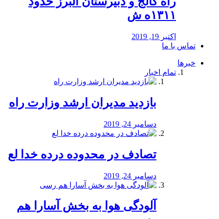
راه كالج و دبيرستان البرز حدود
۱۳۱۱ه ش
اکتبر 19, 2019
تماس با ما
خبرها
تمام اخبار
بازدید مدیران ارشد وزارت راه
دسامبر 24, 2019
تصادف در محدوده درده خدا لع
دسامبر 24, 2019
آلودگی هوا به بخش آسارا هم