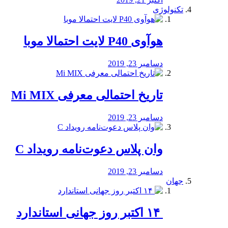
تکنولوژی
هوآوی P40 لایت احتمالا موبا
دسامبر 23, 2019
تاریخ احتمالی معرفی Mi MIX
دسامبر 23, 2019
وان پلاس دعوت‌نامه رویداد C
دسامبر 23, 2019
جهان
‏ ۱۴ اکتبر روز جهانی استاندارد