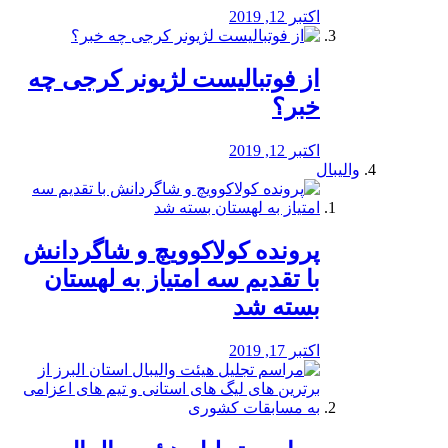
اکتبر 12, 2019
از فوتبالیست لژیونر کرجی چه
خبر؟
اکتبر 12, 2019
والیبال
پرونده کولاکوویچ و شاگردانش
با تقدیم سه امتیاز به لهستان
بسته شد
اکتبر 17, 2019