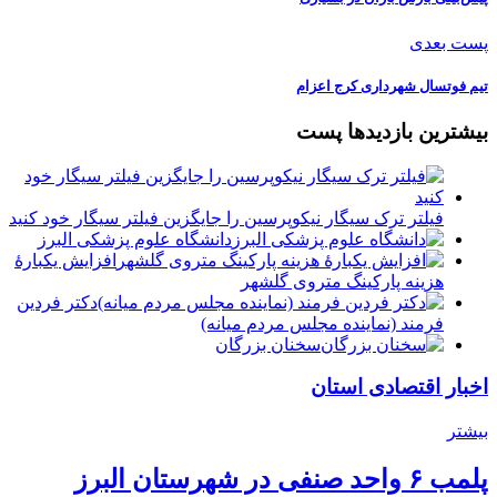
پست بعدی
تیم فوتسال شهرداری کرج اعزام
بیشترین بازدیدها پست
فیلتر ترک سیگار نیکوپرسین را جایگزین فیلتر سیگار خود کنید
دانشگاه علوم پزشکی البرز
افزایش یکبارۀ
هزینه پارکینگ متروی گلشهر
دكتر فردين
فرمند (نماينده مجلس مردم میانه)
سخنان بزرگان
اخبار اقتصادی استان
بیشتر
پلمب ۶ واحد صنفی در شهرستان البرز