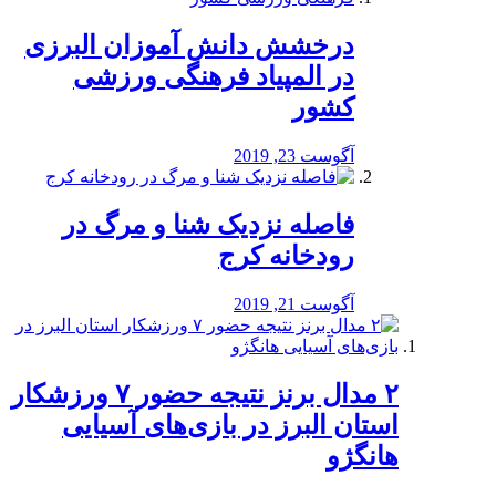
درخشش دانش آموزان البرزی
در المپیاد فرهنگی ورزشی
کشور
آگوست 23, 2019
️فاصله نزدیک شنا و مرگ در
رودخانه کرج
آگوست 21, 2019
۲ مدال برنز نتیجه حضور ۷ ورزشکار
استان البرز در بازی‌های آسیایی
هانگژو