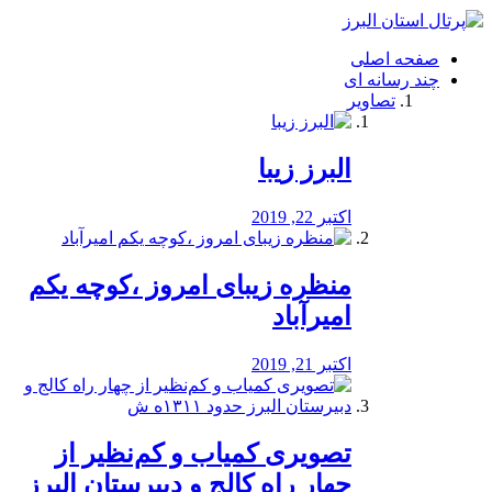
فصد
خون
صفحه اصلی
شرق
چند رسانه ای
تهران
تصاویر
خشکشویی
تصفیه
آب
البرز زیبا
طراحی
سایت
و
اکتبر 22, 2019
سئو
vip
منظره‌‌ زیبای امروز ،کوچه یکم
امیرآباد
اکتبر 21, 2019
️تصویری کمیاب و کم‌نظیر از
چهار راه كالج و دبيرستان البرز